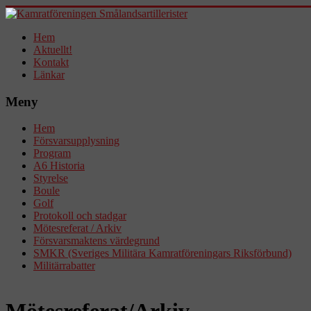
Hem
Aktuellt!
Kontakt
Länkar
Meny
Hem
Försvarsupplysning
Program
A6 Historia
Styrelse
Boule
Golf
Protokoll och stadgar
Mötesreferat / Arkiv
Försvarsmaktens värdegrund
SMKR (Sveriges Militära Kamratföreningars Riksförbund)
Militärrabatter
Mötesreferat/Arkiv