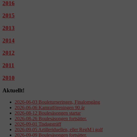
2016
2015
2013
2014
2012
2011
2010
Aktuellt!
2026-06-03 Bouleturneringen, Finalomgång
2026-06-06 Kamratföreningen 90 år
2026-08-12 Boulesäsongen startar
2026-08-26 Boulesäsongen fortsätter.
2026-09-01 Tisdagsträff
2026-09-05 Artilleriduellen, eller RegM i golf
2026-09-09 Boulesäsongen fortsätter.