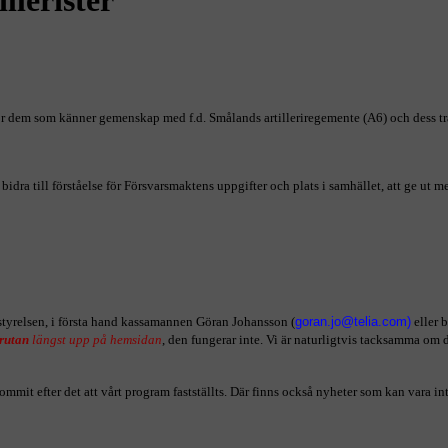
l för dem som känner gemenskap med f.d. Smålands artilleriregemente (A6) och dess 
idra till förståelse för Försvarsmaktens uppgifter och plats i samhället, att ge u
styrelsen, i första hand kassamannen Göran Johansson (
)
eller 
rutan
längst upp på hemsidan
, den fungerar inte. Vi är naturligtvis tacksamma om d
ommit efter det att vårt program fastställts. Där finns också nyheter som kan vara 