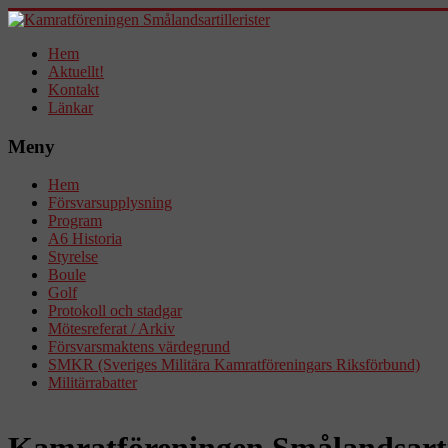
Hem
Aktuellt!
Kontakt
Länkar
Meny
Hem
Försvarsupplysning
Program
A6 Historia
Styrelse
Boule
Golf
Protokoll och stadgar
Mötesreferat / Arkiv
Försvarsmaktens värdegrund
SMKR (Sveriges Militära Kamratföreningars Riksförbund)
Militärrabatter
Kamratföreningen Smålandsartil