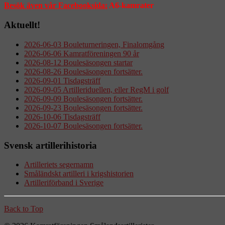
Besök även vår Facebooksida:
A6-kamrater
Aktuellt!
2026-06-03 Bouleturneringen, Finalomgång
2026-06-06 Kamratföreningen 90 år
2026-08-12 Boulesäsongen startar
2026-08-26 Boulesäsongen fortsätter.
2026-09-01 Tisdagsträff
2026-09-05 Artilleriduellen, eller RegM i golf
2026-09-09 Boulesäsongen fortsätter.
2026-09-23 Boulesäsongen fortsätter.
2026-10-06 Tisdagsträff
2026-10-07 Boulesäsongen fortsätter.
Svensk artillerihistoria
Artilleriets segernamn
Småländskt artilleri i krigshistorien
Artilleriförband i Sverige
Back to Top