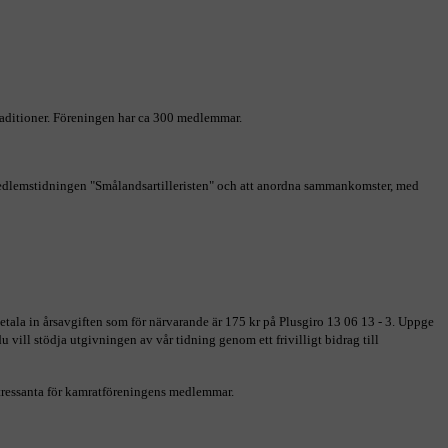
traditioner. Föreningen har ca 300 medlemmar.
t medlemstidningen "Smålandsartilleristen" och att anordna sammankomster, med
betala in årsavgiften som för närvarande är 175 kr på Plusgiro 13 06 13 - 3. Uppge
u vill stödja utgivningen av vår tidning genom ett frivilligt bidrag till
intressanta för kamratföreningens medlemmar.