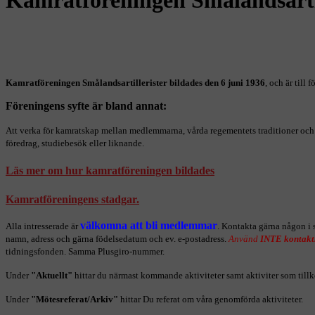
Kamratföreningen Smålandsartillerister bildades den 6 juni 1936
, och är til
Föreningens syfte är bland annat:
Att verka för kamratskap mellan medlemmarna, vårda regementets traditioner och b
föredrag, studiebesök eller liknande.
Läs mer om hur kamratföreningen bildades
Kamratföreningens stadgar.
välkomna att bli medlemmar
Alla intresserade är
. Kontakta gärna någon i 
namn, adress och gärna födelsedatum och ev. e-postadress.
Använd
INTE kontakt
tidningsfonden. Samma
Plusgiro-nummer.
Under
"Aktuellt"
hittar du närmast kommande aktiviteter samt aktiviter som tillk
Under
"Mötesreferat/Arkiv"
hittar Du referat om våra genomförda aktiviteter.