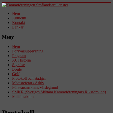
Hem
Aktuellt!
Kontakt
Länkar
Meny
Hem
Försvarsupplysning
Program
A6 Historia
Styrelse
Boule
Golf
Protokoll och stadgar
Mötesreferat / Arkiv
Försvarsmaktens värdegrund
SMKR (Sveriges Militära Kamratföreningars Riksförbund)
Militärrabatter
Protokoll