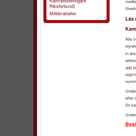
Kamratföreningars
medle
Riksförbund)
föredr
Militärrabatter
Läs 
Kamr
Alla i
styre
in år
adres
upp p
utgivn
numm
Unde
efter 
för k
Unde
Besö