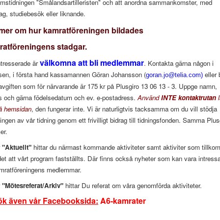
mstidningen "Smålandsartilleristen" och att anordna sammankomster, med
ag, studiebesök eller liknande.
mer om hur kamratföreningen bildades
atföreningens stadgar.
välkomna att bli medlemmar
ntresserade är
. Kontakta gärna någon i
lsen, i första hand kassamannen Göran Johansson (
eller 
)
savgiften som för närvarande är 175 kr på Plusgiro 13 06 13 - 3. Uppge namn,
s och gärna födelsedatum och ev. e-postadress.
Använd
INTE kontaktrutan
l
å hemsidan
, den fungerar inte. Vi är naturligtvis tacksamma om du vill stödja
ingen av vår tidning genom ett frivilligt bidrag till tidningsfonden. Samma
Plus
er.
r
"Aktuellt"
hittar du närmast kommande aktiviteter samt aktiviter som tillko
det att vårt program fastställts. Där finns också nyheter som kan vara intress
amratföreningens medlemmar.
r
"Mötesreferat/Arkiv"
hittar Du referat om våra genomförda aktiviteter.
k även vår Facebooksida:
A6-kamrater