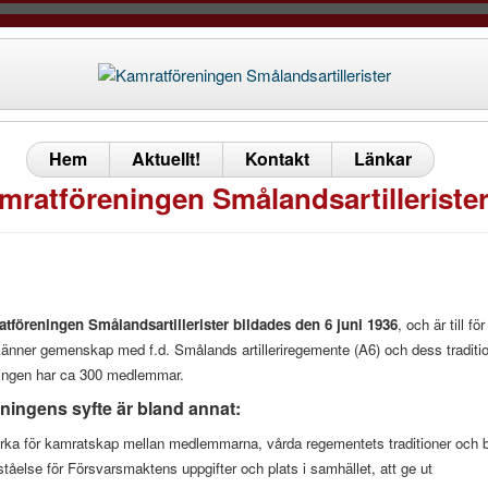
Hem
Aktuellt!
Kontakt
Länkar
mratföreningen Smålandsartilleriste
tföreningen Smålandsartillerister bildades den 6 juni 1936
, och är till f
änner gemenskap med f.d. Smålands artilleriregemente (A6) och dess traditio
ingen har ca 300 medlemmar.
ningens syfte är bland annat:
erka för kamratskap mellan medlemmarna, vårda regementets traditioner och b
örståelse för Försvarsmaktens uppgifter och plats i samhället, att ge ut