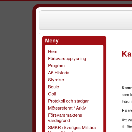
Meny
Hem
Ka
Försvarsupplysning
Program
A6 Historia
Styrelse
Boule
Kamra
Golf
som k
Protokoll och stadgar
Fören
Mötesreferat / Arkiv
Före
Försvarsmaktens
värdegrund
Att v
till f
SMKR (Sveriges Militära