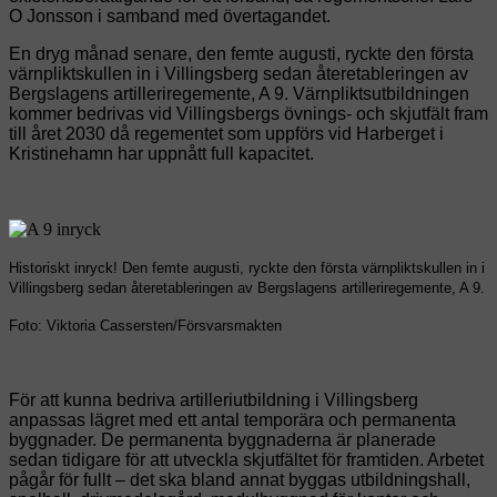
O Jonsson i samband med övertagandet.
En dryg månad senare, den femte augusti, ryckte den första
värnpliktskullen in i Villingsberg sedan återetableringen av
Bergslagens artilleriregemente, A 9. Värnpliktsutbildningen
kommer bedrivas vid Villingsbergs övnings- och skjutfält fram
till året 2030 då regementet som uppförs vid Harberget i
Kristinehamn har uppnått full kapacitet.
Historiskt inryck! Den femte augusti, ryckte den första värnpliktskullen in i
Villingsberg sedan återetableringen av Bergslagens artilleriregemente, A 9.
Foto: Viktoria Cassersten/Försvarsmakten
För att kunna bedriva artilleriutbildning i Villingsberg
anpassas lägret med ett antal temporära och permanenta
byggnader. De permanenta byggnaderna är planerade
sedan tidigare för att utveckla skjutfältet för framtiden. Arbetet
pågår för fullt – det ska bland annat byggas utbildningshall,