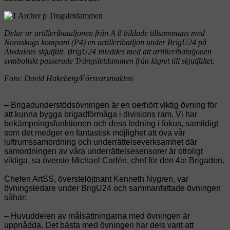
Delar ur artilleribataljonen från A 8 bildade tillsammans med
Noraskogs kompani (P4) en artilleribatljon under BrigU24 på
Älvdalens skjutfält. BrigU24 inleddes med att artilleribataljonen
symboliskt passerade Trängsletdammen från lägret till skjutfältet.
Foto: David Hakeberg/Försvarsmakten
– Brigadunderstödsövningen är en oerhört viktig övning för
att kunna bygga brigadförmåga i divisions ram. Vi har
bekämpningsfunktionen och dess ledning i fokus, samtidigt
som det medger en fantastisk möjlighet att öva vår
luftrumssamordning och underrättelseverksamhet där
samordningen av våra underrättelsesensorer är otroligt
viktiga, sa överste Michael Carlén, chef för den 4:e Brigaden.
Chefen ArtSS, överstelöjtnant Kenneth Nygren, var
övningsledare under BrigU24 och sammanfattade övningen
såhär:
– Huvuddelen av målsättningarna med övningen är
uppnådda. Det bästa med övningen har dels varit att