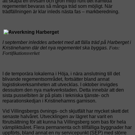
att skapa en trivsam och grön miljö runt det framtida
regementet bevaras så många träd som möjligt. När
trädfällningen är klar inleds nästa fas – markberedning.
I september inleddes arbetet med att fälla träd på Harberget i
Kristinehamn där det nya regementet ska byggas.
Foto:
Fortifikationsverket
I de temporära lokalerna i Höja, i nära anslutning till det
blivande regementsområdet, fortsätter bland annat
logistiskverksamheten att utvecklas. I oktober invigdes
dessutom den nya markverkstaden. Detta innebär att den
sista pusselbiten är på plats i tekniska tjänste- och
reparationskedjan i Kristinehamns garnison.
Vid Villingsbergs övnings- och skjutfält har mycket skett det
senaste halvåret. Utvecklingen av lägret har varit en
förutsättning för att kunna ha Villingsberg som bas för hela
värnpliktsåret. Flera permanenta och tillfälliga byggnader har
uppförts, bland annat en ny servicepunkt (SEP) med större