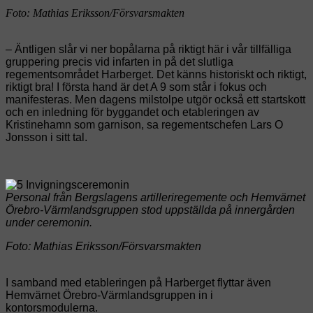
Foto: Mathias Eriksson/Försvarsmakten
– Äntligen slår vi ner bopålarna på riktigt här i vår tillfälliga
gruppering precis vid infarten in på det slutliga
regementsområdet Harberget. Det känns historiskt och riktigt,
riktigt bra! I första hand är det A 9 som står i fokus och
manifesteras. Men dagens milstolpe utgör också ett startskott
och en inledning för byggandet och etableringen av
Kristinehamn som garnison, sa regementschefen Lars O
Jonsson i sitt tal.
Personal från Bergslagens artilleriregemente och Hemvärnet
Örebro-Värmlandsgruppen stod uppställda på innergården
under ceremonin.
Foto: Mathias Eriksson/Försvarsmakten
I samband med etableringen på Harberget flyttar även
Hemvärnet Örebro-Värmlandsgruppen in i
kontorsmodulerna.