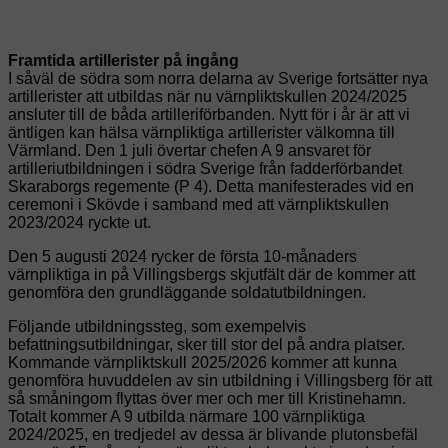
Framtida artillerister på ingång
I såväl de södra som norra delarna av Sverige fortsätter nya
artillerister att utbildas när nu värnpliktskullen 2024/2025
ansluter till de båda artilleriförbanden. Nytt för i år är att vi
äntligen kan hälsa värnpliktiga artillerister välkomna till
Värmland. Den 1 juli övertar chefen A 9 ansvaret för
artilleriutbildningen i södra Sverige från fadderförbandet
Skaraborgs regemente (P 4). Detta manifesterades vid en
ceremoni i Skövde i samband med att värnpliktskullen
2023/2024 ryckte ut.
Den 5 augusti 2024 rycker de första 10-månaders
värnpliktiga in på Villingsbergs skjutfält där de kommer att
genomföra den grundläggande soldatutbildningen.
Följande utbildningssteg, som exempelvis
befattningsutbildningar, sker till stor del på andra platser.
Kommande värnpliktskull 2025/2026 kommer att kunna
genomföra huvuddelen av sin utbildning i Villingsberg för att
så småningom flyttas över mer och mer till Kristinehamn.
Totalt kommer A 9 utbilda närmare 100 värnpliktiga
2024/2025, en tredjedel av dessa är blivande plutonsbefäl