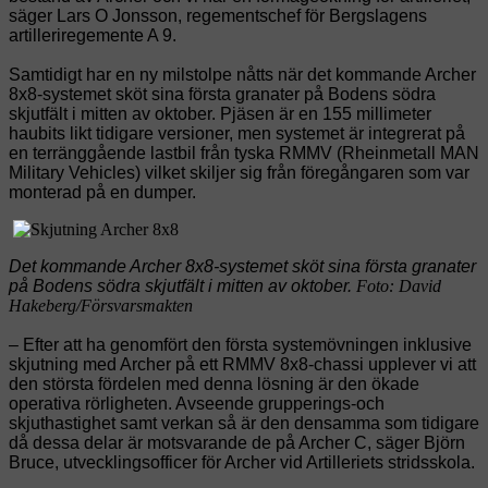
säger Lars O Jonsson, regementschef för Bergslagens
artilleriregemente A 9.
Samtidigt har en ny milstolpe nåtts när det kommande Archer
8x8-systemet sköt sina första granater på Bodens södra
skjutfält i mitten av oktober. Pjäsen är en 155 millimeter
haubits likt tidigare versioner, men systemet är integrerat på
en terränggående lastbil från tyska RMMV (Rheinmetall MAN
Military Vehicles) vilket skiljer sig från föregångaren som var
monterad på en dumper.
Det kommande Archer 8x8-systemet sköt sina första granater
på Bodens södra skjutfält i mitten av oktober.
Foto: David
Hakeberg/Försvarsmakten
– Efter att ha genomfört den första systemövningen inklusive
skjutning med Archer på ett RMMV 8x8-chassi upplever vi att
den största fördelen med denna lösning är den ökade
operativa rörligheten. Avseende grupperings-och
skjuthastighet samt verkan så är den densamma som tidigare
då dessa delar är motsvarande de på Archer C, säger Björn
Bruce, utvecklingsofficer för Archer vid Artilleriets stridsskola.