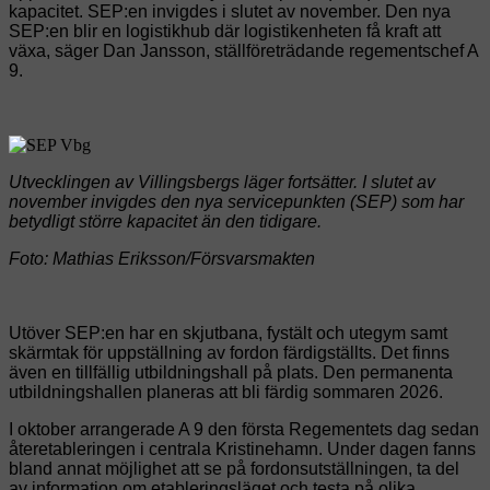
kapacitet. SEP:en invigdes i slutet av november.
Den nya
SEP:en blir en logistikhub där logistikenheten få kraft att
växa, säger Dan Jansson, ställföreträdande regementschef A
9.
Utvecklingen av Villingsbergs läger fortsätter. I slutet av
november invigdes den nya servicepunkten (SEP) som har
betydligt större kapacitet än den tidigare.
Foto: Mathias Eriksson/Försvarsmakten
Utöver SEP:en har en skjutbana, fystält och utegym samt
skärmtak för uppställning av fordon färdigställts. Det finns
även en tillfällig utbildningshall på plats. Den permanenta
utbildningshallen planeras att bli färdig sommaren 2026.
I oktober arrangerade A 9 den första Regementets dag sedan
återetableringen i centrala Kristinehamn. ​Under dagen fanns
bland annat möjlighet att se på fordonsutställningen, ta del
av information om etableringsläget och testa på olika