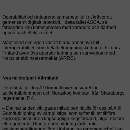
Operabilitet och integrerat samarbete fullt ut kräver ett
gemensamt digitalt protokoll, i detta fallet ASCA, så
förbanden kan kommunicera med varandra och därmed
uppnå bäst effekt i målet.
Målet med övningen var att bland annat öva full
interoperabilitet inom hela bekämpningskedjan och i norra
Finland även öva operativ ledning och samverkan med
Natos snabbinsatsarmékår (ARRC).
Nya milstolpar i Värmland
Den första juli tog A 9 formellt över ansvaret för
artilleriutbildningen och Noraskog kompani från Skaraborgs
regemente, P 4.
– Det här är den viktigaste milstolpen hittills för oss på A 9!
Grundutbildning av värnpliktiga, som syftar till att tillföra
krigsorganisationen krigsdugliga krigsförband, utgör motorn i
ett regemente. Utan grundutbildning råder inte
existensberättigande för ett förband, sa regementschef Lars