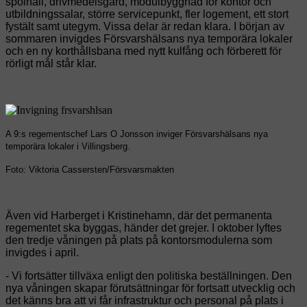
spolhall, drivmedelsgård, modulbyggnad för kontor och
utbildningssalar, större servicepunkt, fler logement, ett stort
fystält samt utegym. Vissa delar är redan klara. I början av
sommaren invigdes Försvarshälsans nya temporära lokaler
och en ny korthållsbana med nytt kulfång och förberett för
rörligt mål står klar.
A 9:s regementschef Lars O Jonsson inviger Försvarshälsans nya
temporära lokaler i Villingsberg.
Foto: Viktoria Cassersten/Försvarsmakten
Även vid Harberget i Kristinehamn, där det permanenta
regementet ska byggas, händer det grejer. I oktober lyftes
den tredje våningen på plats på kontorsmodulerna som
invigdes i april.
- Vi fortsätter tillväxa enligt den politiska beställningen. Den
nya våningen skapar förutsättningar för fortsatt utvecklig och
det känns bra att vi får infrastruktur och personal på plats i