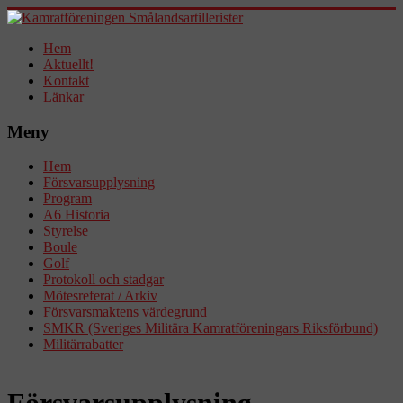
Hem
Aktuellt!
Kontakt
Länkar
Meny
Hem
Försvarsupplysning
Program
A6 Historia
Styrelse
Boule
Golf
Protokoll och stadgar
Mötesreferat / Arkiv
Försvarsmaktens värdegrund
SMKR (Sveriges Militära Kamratföreningars Riksförbund)
Militärrabatter
Försvarsupplysning