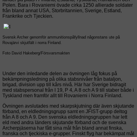
Polen. Bara i Rovaniemi övade cirka 1250 allierade soldater
från bland annat USA, Storbritannien, Sverige, Estland,
Frankrike och Tjeckien.
Svensk Archer genomför ammunitionspåfyllnad någonstans ute på
Rovajärvi skjutfält i norra Finland.
Foto David Hakeberg/Försvarsmakten
Under den inledande delen av övningen låg fokus på
bekämpningsledning på olika stabsnivåer från bataljon,
brigad, division upp till kårs nivå. Här har Sverige bidragit
med stabspersonal från I 19, P 4, A 8 och A 9 till staber både i
Tyskland men framför allt till Rovaniemi i Norra Finland.
Övningen avslutades med skarpskjutning där även skjutande
förband, en eldledningsgrupp samt en JFIST-grupp deltog
från A 8 och A 9. Den svenska eldledningsgruppen har lett
eld med andra länders skjutande förband och de svenska
Archerpjäserna har fått sina mål från bland annat finska,
franska och tjeckiska e-grupper. Finskt flyg har bekämpat mål