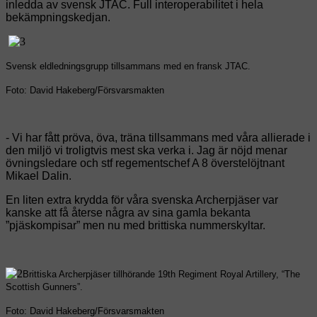
inledda av svensk JTAC. Full interoperabilitet i hela
bekämpningskedjan.
Svensk eldledningsgrupp tillsammans med en fransk JTAC.
Foto: David Hakeberg/Försvarsmakten
- Vi har fått pröva, öva, träna tillsammans med våra allierade i
den miljö vi troligtvis mest ska verka i. Jag är nöjd menar
övningsledare och stf regementschef A 8 överstelöjtnant
Mikael Dalin.
En liten extra krydda för våra svenska Archerpjäser var
kanske att få återse några av sina gamla bekanta
”pjäskompisar” men nu med brittiska nummerskyltar.
Brittiska Archerpjäser tillhörande 19th Regiment Royal Artillery, “The
Scottish Gunners”.
Foto: David Hakeberg/Försvarsmakten