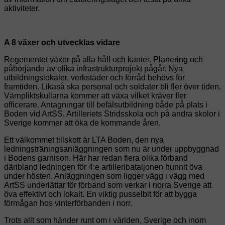
aktiviteter.
A 8 växer och utvecklas vidare
Regementet växer på alla håll och kanter. Planering och
påbörjande av olika infrastrukturprojekt pågår. Nya
utbildningslokaler, verkstäder och förråd behövs för
framtiden. Likaså ska personal och soldater bli fler över tiden.
Värnpliktskullarna kommer att växa vilket kräver fler
officerare. Antagningar till befälsutbildning både på plats i
Boden vid ArtSS, Artilleriets Stridsskola och på andra skolor i
Sverige kommer att öka de kommande åren.
Ett välkommet tillskott är LTA Boden, den nya
ledningsträningsanläggningen som nu är under uppbyggnad
i Bodens garnison. Här har redan flera olika förband
däribland ledningen för 4:e artilleribataljonen hunnit öva
under hösten. Anläggningen som ligger vägg i vägg med
ArtSS underlättar för förband som verkar i norra Sverige att
öva effektivt och lokalt. En viktig pusselbit för att bygga
förmågan hos vinterförbanden i norr.
Trots allt som händer runt om i världen, Sverige och inom