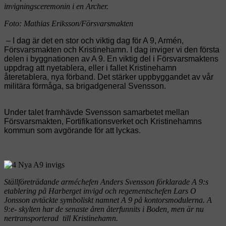
invigningsceremonin i en Archer.
Foto: Mathias Eriksson/Försvarsmakten
– I dag är det en stor och viktig dag för A 9, Armén,
Försvarsmakten och Kristinehamn. I dag inviger vi den första
delen i byggnationen av A 9. En viktig del i Försvarsmaktens
uppdrag att nyetablera, eller i fallet Kristinehamn
återetablera, nya förband. Det stärker uppbyggandet av vår
militära förmåga, sa brigadgeneral Svensson.
Under talet framhävde Svensson samarbetet mellan
Försvarsmakten, Fortifikationsverket och Kristinehamns
kommun som avgörande för att lyckas.
Ställföreträdande arméchefen Anders Svensson förklarade A 9:s
etablering på Harberget invigd och regementschefen Lars O
Jonsson avtäckte symboliskt namnet A 9 på kontorsmodulerna. A
9:e- skylten har de senaste åren återfunnits i Boden, men är nu
ner
transporterad till Kristinehamn.