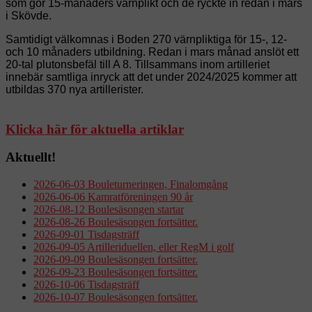
som gör 15-månaders värnplikt och de ryckte in redan i mars
i Skövde.
Samtidigt
välkomnas
i Boden 270 värnpliktiga för 15-, 12-
och 10 månaders utbildning. Redan i mars månad anslöt ett
20-tal plutonsbefäl till A 8. Tillsammans inom artilleriet
innebär samtliga inryck att det under 2024/2025 kommer att
utbildas 370 nya artillerister.
Klicka här för aktuella artiklar
Aktuellt!
2026-06-03 Bouleturneringen, Finalomgång
2026-06-06 Kamratföreningen 90 år
2026-08-12 Boulesäsongen startar
2026-08-26 Boulesäsongen fortsätter.
2026-09-01 Tisdagsträff
2026-09-05 Artilleriduellen, eller RegM i golf
2026-09-09 Boulesäsongen fortsätter.
2026-09-23 Boulesäsongen fortsätter.
2026-10-06 Tisdagsträff
2026-10-07 Boulesäsongen fortsätter.