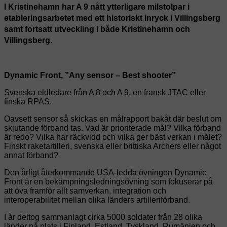
I Kristinehamn har A 9 nått ytterligare milstolpar i
etableringsarbetet med ett historiskt inryck i Villingsberg
samt fortsatt utveckling i både Kristinehamn och
Villingsberg.
Dynamic Front, ”Any sensor – Best shooter”
Svenska eldledare från A 8 och A 9, en fransk JTAC eller
finska RPAS.
Oavsett sensor så skickas en målrapport bakåt där beslut om
skjutande förband tas. Vad är prioriterade mål? Vilka förband
är redo? Vilka har räckvidd och vilka ger bäst verkan i målet?
Finskt raketartilleri, svenska eller brittiska Archers eller något
annat förband?
Den årligt återkommande USA-ledda övningen Dynamic
Front är en bekämpningsledningsövning som fokuserar på
att öva framför allt samverkan, integration och
interoperabilitet mellan olika länders artilleriförband.
I år deltog sammanlagt cirka 5000 soldater från 28 olika
länder på plats i Finland, Estland, Tyskland, Rumänien och