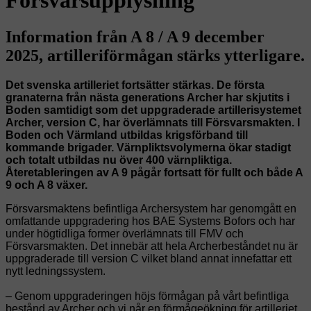
Information från A 8 / A 9 december
2025, artilleriförmågan stärks ytterligare.
Det svenska artilleriet fortsätter stärkas. De första
granaterna från nästa generations Archer har skjutits i
Boden samtidigt som det uppgraderade artillerisystemet
Archer, version C, har överlämnats till Försvarsmakten. I
Boden och Värmland utbildas krigsförband till
kommande brigader. Värnpliktsvolymerna ökar stadigt
och totalt utbildas nu över 400 värnpliktiga.
Återetableringen av A 9 pågår fortsatt för fullt och både A
9 och A 8 växer.
Försvarsmaktens befintliga Archersystem har genomgått en
omfattande uppgradering hos BAE Systems Bofors och har
under högtidliga former överlämnats till FMV och
Försvarsmakten. Det innebär att hela Archerbeståndet nu är
uppgraderade till version C vilket bland annat innefattar ett
nytt ledningssystem.
– Genom uppgraderingen höjs förmågan på vårt befintliga
bestånd av Archer och vi når en förmågeökning för artilleriet,