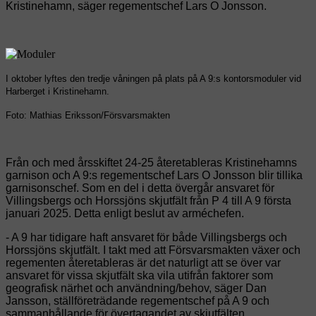
Kristinehamn, säger regementschef Lars O Jonsson.
I oktober lyftes den tredje våningen på plats på A 9:s kontorsmoduler vid
Harberget i Kristinehamn.
Foto: Mathias Eriksson/Försvarsmakten
Från och med årsskiftet 24-25 återetableras Kristinehamns
garnison och A 9:s regementschef Lars O Jonsson blir tillika
garnisonschef. Som en del i detta övergår ansvaret för
Villingsbergs och Horssjöns skjutfält från P 4 till A 9 första
januari 2025. Detta enligt beslut av arméchefen.
- A 9 har tidigare haft ansvaret för både Villingsbergs och
Horssjöns skjutfält. I takt med att Försvarsmakten växer och
regementen återetableras är det naturligt att se över var
ansvaret för vissa skjutfält ska vila utifrån faktorer som
geografisk närhet och användning/behov, säger Dan
Jansson, ställföreträdande regementschef på A 9 och
sammanhållande för övertagandet av skjutfälten.