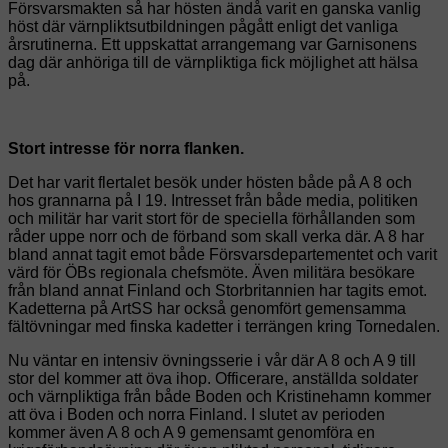
Försvarsmakten så har hösten ändå varit en ganska vanlig
höst där värnpliktsutbildningen pågått enligt det vanliga
årsrutinerna. Ett uppskattat arrangemang var Garnisonens
dag där anhöriga till de värnpliktiga fick möjlighet att hälsa
på.
Stort intresse för norra flanken.
Det har varit flertalet besök under hösten både på A 8 och
hos grannarna på I 19. Intresset från både media, politiken
och militär har varit stort för de speciella förhållanden som
råder uppe norr och de förband som skall verka där. A 8 har
bland annat tagit emot både Försvarsdepartementet och varit
värd för ÖBs regionala chefsmöte. Även militära besökare
från bland annat Finland och Storbritannien har tagits emot.
Kadetterna på ArtSS har också genomfört gemensamma
fältövningar med finska kadetter i terrängen kring Tornedalen.
Nu väntar en intensiv övningsserie i vår där A 8 och A 9 till
stor del kommer att öva ihop. Officerare, anställda soldater
och värnpliktiga från både Boden och Kristinehamn kommer
att öva i Boden och norra Finland. I slutet av perioden
kommer även A 8 och A 9 gemensamt genomföra en