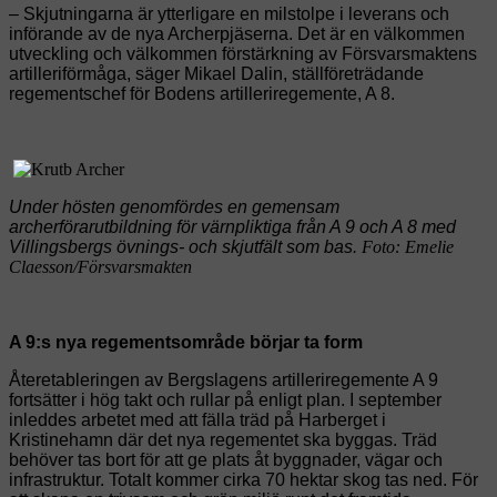
– Skjutningarna är ytterligare en milstolpe i leverans och
införande av de nya Archerpjäserna. Det är en välkommen
utveckling och välkommen förstärkning av Försvarsmaktens
artilleriförmåga, säger Mikael Dalin, ställföreträdande
regementschef för Bodens artilleriregemente, A 8.
Under hösten genomfördes en gemensam
archerförarutbildning för värnpliktiga från A 9 och A 8 med
Villingsbergs övnings- och skjutfält som bas.
Foto: Emelie
Claesson/Försvarsmakten
A 9:s nya regementsområde börjar ta form
Återetableringen av Bergslagens artilleriregemente A 9
fortsätter i hög takt och rullar på enligt plan. I september
inleddes arbetet med att fälla träd på Harberget i
Kristinehamn där det nya regementet ska byggas. Träd
behöver tas bort för att ge plats åt byggnader, vägar och
infrastruktur. Totalt kommer cirka 70 hektar skog tas ned. För