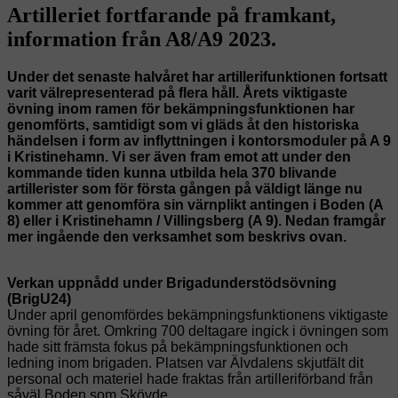
Artilleriet fortfarande på framkant,
information från A8/A9 2023.
Under det senaste halvåret har artillerifunktionen fortsatt
varit välrepresenterad på flera håll. Årets viktigaste
övning inom ramen för bekämpningsfunktionen har
genomförts, samtidigt som vi gläds åt den historiska
händelsen i form av inflyttningen i kontorsmoduler på A 9
i Kristinehamn. Vi ser även fram emot att under den
kommande tiden kunna utbilda hela 370 blivande
artillerister som för första gången på väldigt länge nu
kommer att genomföra sin värnplikt antingen i Boden (A
8) eller i Kristinehamn / Villingsberg (A 9). Nedan framgår
mer ingående den verksamhet som beskrivs ovan.
Verkan uppnådd under Brigadunderstödsövning
(BrigU24)
Under april genomfördes bekämpningsfunktionens viktigaste
övning för året. Omkring 700 deltagare ingick i övningen som
hade sitt främsta fokus på bekämpningsfunktionen och
ledning inom brigaden. Platsen var Älvdalens skjutfält dit
personal och materiel hade fraktas från artilleriförband från
såväl Boden som Skövde.