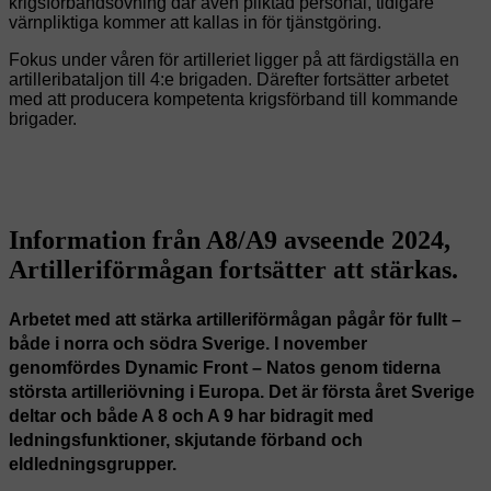
krigsförbandsövning där även pliktad personal, tidigare
värnpliktiga kommer att kallas in för tjänstgöring.
Fokus under våren för artilleriet ligger på att färdigställa en
artilleribataljon till 4:e brigaden. Därefter fortsätter arbetet
med att producera kompetenta krigsförband till kommande
brigader.
Information från A8/A9 avseende 2024,
Artilleriförmågan fortsätter att stärkas.
Arbetet med att stärka artilleriförmågan pågår för fullt –
både i norra och södra Sverige. I november
genomfördes Dynamic Front – Natos genom tiderna
största artilleriövning i Europa. Det är första året Sverige
deltar och både A 8 och A 9 har bidragit med
ledningsfunktioner, skjutande förband och
eldledningsgrupper.