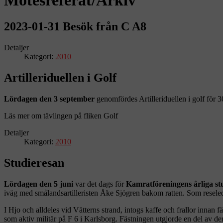
2023-01-31 Besök från C A8
Detaljer
Kategori:
2010
Artilleriduellen i Golf
Lördagen den 3 september
genomfördes Artilleriduellen i golf för 
Läs mer om tävlingen på fliken Golf
Detaljer
Kategori:
2010
Studieresan
Lördagen den 5 juni
var det dags för
Kamratföreningens årliga st
iväg med smålandsartilleristen Åke Sjögren bakom ratten. Som resel
I Hjo och alldeles vid Vätterns strand, intogs kaffe och frallor innan f
som aktiv militär på F 6 i Karlsborg. Fästningen utgjorde en del av de