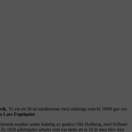
vik
. Vi var ett 50 tal medlemmar med anhöriga som kl. 0900 gav oss
 Lars Fogelquist
.
t historisk rundtur under ledning av guiden Olle Hellberg, med förflutet
 År 1820 påbörjades arbetet som var tänkt att ta 10 år men blev klar