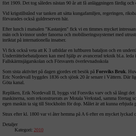
fört 1909. Det tog således nästan 90 år att få anläggningen färdig oc
Vid krigstillstånd var tanken att sätta kungafamiljen, regeringen, rik
förvarades också guldreserven här.
Efter lunch i matsalen "Kastanjen" fick vi en timmes mycket intressa
män och kvinnor under fanorna och mobiliseringssystemet med utrustnin
inriktat på internationella insatser.
Vi fick också veta att K 3 utbildar en luftburen bataljon och en underr
Underrättelsebataljonen kan med hjälp av avancerad teknik bl.a. leda 
Fallskärmsjägarskolan och Försvarets överlevnadsskola
Som sista aktivitet på dagen gjordes ett besök på
Forsviks Bruk
. Huv
Eric Nordevall byggdes 1836 och sjönk 20 år senare i Vättern. Där ligg
Göta kanal.
Repliken, Erik Nordevall II, byggs vid Forsviks varv och så långt det ä
maskinerna, som rekonstruerats av Motala Verkstad, samma företag som
egen maskin ta sig till Stockholm för dop. Målet är att kunna erbjuda
Strax efter kl. 1800 var vi åter hemma på A 6 efter en mycket lyckad 
Detaljer
Kategori:
2010