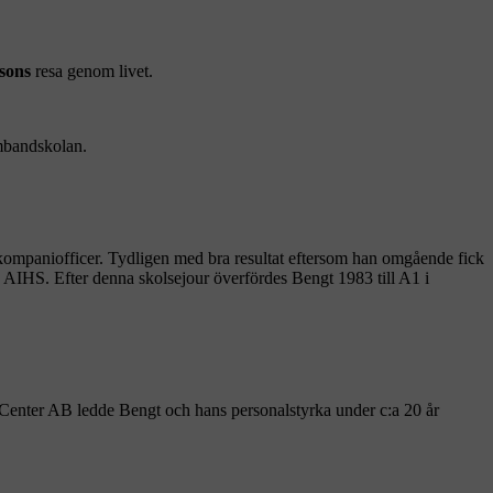
sons
resa genom livet.
ambandskolan.
 kompaniofficer. Tydligen med bra resultat eftersom han omgående fick
ch AIHS. Efter denna skolsejour överfördes Bengt 1983 till A1 i
 Center AB ledde Bengt och hans personalstyrka under c:a 20 år