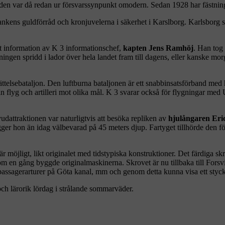
h den var då redan ur försvarssynpunkt omodern. Sedan 1928 har fästning
sbankens guldförråd och kronjuvelerna i säkerhet i Karslborg. Karlsborg
nt information av K 3 informationschef,
kapten Jens Ramhöj
. Han tog
gen spridd i lador över hela landet fram till dagens, eller kanske mor
ättelsebataljon. Den luftburna bataljonen är ett snabbinsatsförband med h
in flyg och artilleri mot olika mål. K 3 svarar också för flygningar me
udattraktionen var naturligtvis att besöka repliken av
hjulångaren Eri
er hon än idag välbevarad på 45 meters djup. Fartyget tillhörde den för
r möjligt, likt originalet med tidstypiska konstruktioner. Det färdiga s
 en gång byggde originalmaskinerna. Skrovet är nu tillbaka till Forsvi
 passagerarturer på Göta kanal, mm och genom detta kunna visa ett styck
och lärorik lördag i strålande sommarväder.