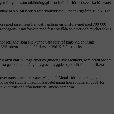
en fungerat som utbildningsplats och förråd för det svenska försvaret
 skulle m.a.o. bli landets reservhuvudstad. Under krigsåren 1939-1942
 oss med på en resa från det gamla invasionsförsvaret med 700 000
gondagens insatsförsvar, med fast anställda soldater och mycket fokus
ör rörlighet som ska kunna vara först på plats vid en insats.
d UAV, obemannade luftfarkoster. Vid K 3 finns också
c Nordevall
. Vi togs emot av guiden
Erik Hellberg
som berättade att
sta generationen ångfartyg och byggdes speciellt för att trafikera
krovet transporterades vattenvägen till Motala för montering av
k för det slutliga inredningsarbetet innan hon sommaren 2001 för
e kulturhistoria från industrialismens barndom.