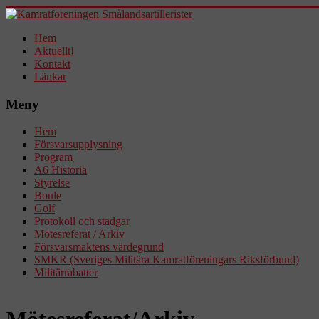
Hem
Aktuellt!
Kontakt
Länkar
Meny
Hem
Försvarsupplysning
Program
A6 Historia
Styrelse
Boule
Golf
Protokoll och stadgar
Mötesreferat / Arkiv
Försvarsmaktens värdegrund
SMKR (Sveriges Militära Kamratföreningars Riksförbund)
Militärrabatter
Mötesreferat/Arkiv