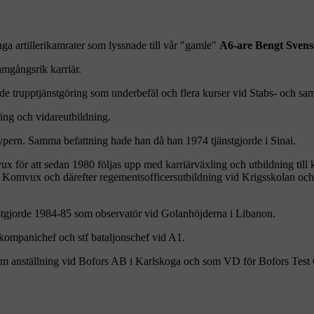
a artillerikamrater som lyssnade till vår "gamle"
A6-are Bengt Svens
amgångsrik karriär.
jde trupptjänstgöring som underbefäl och flera kurser vid Stabs- och s
ing och vidareutbildning.
pern. Samma befattning hade han då han 1974 tjänstgjorde i Sinai.
x för att sedan 1980 följas upp med karriärväxling och utbildning till
g vid Komvux och därefter regementsofficersutbildning vid Krigsskolan o
stgjorde 1984-85 som observatör vid Golanhöjderna i Libanon.
ompanichef och stf bataljonschef vid A1.
 om anställning vid Bofors AB i Karlskoga och som VD för Bofors Test