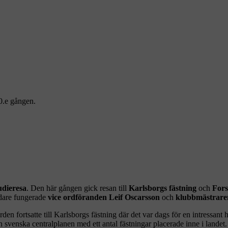
30.e gången.
udieresa
. Den här gången gick resan till
Karlsborgs fästning
och
Fors
edare fungerade
vice ordföranden Leif Oscarsson
och
klubbmästraren
ärden fortsatte till Karlsborgs fästning där det var dags för en intressan
n svenska centralplanen med ett antal fästningar placerade inne i landet.