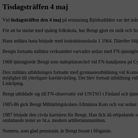
Tisdagsträffen 4 maj
Vid
tisdagsträffen den 4 maj
på restaurang Björkuddden var det mång
För att ha startat med sjuårig folkskola, har Bengt gjort en unik och fr
Hans miltära bana började med instruktionsskola 1 1964. Därefter föl
Bengts fortsatta militära verksamhet varvades sedan med FN-tjänstgör
1968 tjänstgjorde Bengt som stabsplutonchef vid FN-bataljonen på Cy
Den militära utbildningen fortsatte med gymnasieutbildning vid Komvu
möjlighet till ytterligare karriärväxling. Det blev fortsatt utbildnin
Linköping.
Bengt utbildade sig till FN-observatör vid UNTSO i Finland och tjän
1985-86 gick Bengt Militärhögskolans Allmänna Kurs och var sedan k
1987 började den civila karriären för Bengt. Han fick då erbjudande
omfattande tester av bl.a. modern artilleriammunition.
Numera, som glad pensionär, är Bengt bosatt i Höganäs.