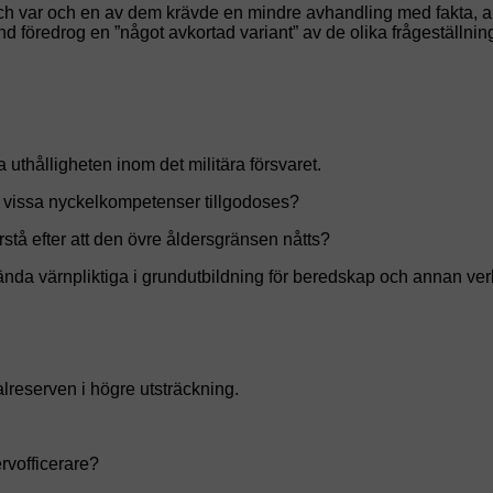
t och var och en av dem krävde en mindre avhandling med fakta, a
nd föredrog en ”något avkortad variant” av de olika frågeställ
 uthålligheten inom det militära försvaret.
 vissa nyckelkompetenser tillgodoses?
rstå efter att den övre åldersgränsen nåtts?
vända värnpliktiga i grundutbildning för beredskap och annan ve
alreserven i högre utsträckning.
ervofficerare?