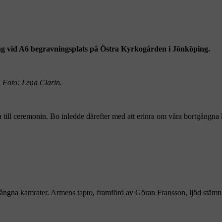
ng vid A6 begravningsplats på Östra Kyrkogården i Jönköping.
 Foto: Lena Clarin.
ill ceremonin. Bo inledde därefter med att erinra om våra bortgångna
tgångna kamrater. Armens tapto, framförd av Göran Fransson, ljöd stämni