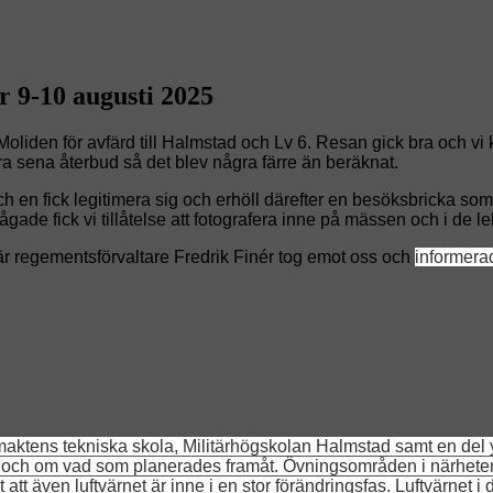
 9-10 augusti 2025
den för avfärd till Halmstad och Lv 6. Resan gick bra och vi ko
gra sena återbud så det blev några färre än beräknat.
h en fick legitimera sig och erhöll därefter en besöksbricka som s
ade fick vi tillåtelse att fotografera inne på mässen och i de lek
där regementsförvaltare Fredrik Finér tog emot oss och
informera
ktens tekniska skola, Militärhögskolan Halmstad samt en del yt
r och om vad som planerades framåt. Övningsområden i närheten
urit att även luftvärnet är inne i en stor förändringsfas. Luftvär