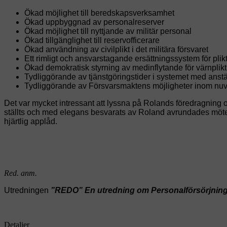
Ökad möjlighet till beredskapsverksamhet
Ökad uppbyggnad av personalreserver
Ökad möjlighet till nyttjande av militär personal
Ökad tillgänglighet till reservofficerare
Ökad användning av civilplikt i det militära försvaret
Ett rimligt och ansvarstagande ersättningssystem för plik
Ökad demokratisk styrning av medinflytande för värnplikt
Tydliggörande av tjänstgöringstider i systemet med anstä
Tydliggörande av Försvarsmaktens möjligheter inom nu
Det var mycket intressant att lyssna på Rolands föredragning oc
ställts och med elegans besvarats av Roland avrundades möte
hjärtlig applåd.
Red. anm.
Utredningen
”REDO” En utredning om Personalförsörjningen
Detaljer