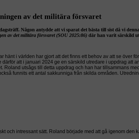
ngen av det militära försvaret
sdagsträff. Någon antydde att vi sparat det bästa till sist då vi 
 av det militära försvaret
(SOU 2025:86)
där han varit särskild u
hänt i världen har gjort att det finns ett behov av att se över för
därför att i januari 2024 ge en särskild utredare i uppdrag att an
lighet. Roland utsågs till detta uppdrag och han har tillsammans 
också funnits ett antal sakkunniga från skilda områden. Utrednin
skt och intressant sätt. Roland började med att gå igenom den k