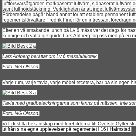
luftförsvarsåtgärder, markbaserat luftvärn, sjöbaserat luftvärn
samt fullhöjdstäckning. Verkligheten är att inget luftvärnssyst
Förberedelse pågår bland annat för att etablera permanent luft
regementsförvaltare Fredrik Finér för en intressant föredra
Efter en välsmakande lunch på Lv 6 mäss var det dags för näs
kunnige och vältalige guide Lars Ahlberg tog oss med på en my
Lars Ahlberg berättar om Lv 6 mässbibliotek.
Foto: NG Olsson.
Varje rum, varje tavla, varje möbel etcetera, bar på sin egen h
Tavla med gradbeteckningarna som fanns på mässen. Inte som 
Foto: NG Olsson.
Vi fick stifta bekantskap med förebilderna till Överste Gyllen
utifrån sina egna upplevelser på regementet I 16 i Halmstad.