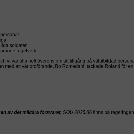
tpersonal
iga
llda soldater
varande regelverk
h vi var alla helt överens om att tillgång på välutbildad persona
n med att vår ordförande, Bo Romedahl, tackade Roland för en 
 av det militära försvaret,
SOU 2025:86
finns på regeringe