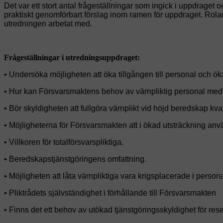
Det var ett stort antal frågeställningar som ingick i uppdrage
praktiskt genomförbart förslag inom ramen för uppdraget. Rola
utredningen arbetat med.
Frågeställningar i utredningsuppdraget:
• Undersöka möjligheten att öka tillgången till personal och öka
• Hur kan Försvarsmaktens behov av värnpliktig personal med
• Bör skyldigheten att fullgöra värnplikt vid höjd beredskap kva
• Möjligheterna för Försvarsmakten att i ökad utsträckning an
• Villkoren för totalförsvarspliktiga.
• Beredskapstjänstgöringens omfattning.
• Möjligheten att låta värnpliktiga vara krigsplacerade i person
• Pliktrådets självständighet i förhållande till Försvarsmakten
• Finns det ett behov av utökad tjänstgöringsskyldighet för res