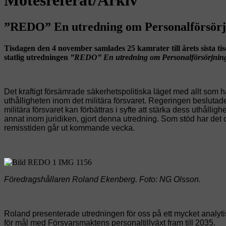
”REDO” En utredning om Personalförsörjni
Tisdagen den 4 november samlades 25 kamrater till årets sista ti
statlig utredningen
”REDO” En utredning om Personalförsörjningen
Det kraftigt försämrade säkerhetspolitiska läget med allt som har 
uthålligheten inom det militära försvaret. Regeringen beslutade 
militära försvaret kan förbättras i syfte att stärka dess uthål
annat inom juridiken, gjort denna utredning. Som stöd har det 
remisstiden går ut kommande vecka.
Föredragshållaren Roland Ekenberg. Foto: NG Olsson.
Roland presenterade utredningen för oss på ett mycket analyti
för mål med Försvarsmaktens personaltillväxt fram till 2035.