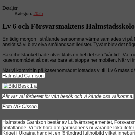
Detaljer
Kategori:
2025
Lv 6 och Försvarsmaktens Halmstadsskolor
En tidig morgon i strålande sensommarvärme samlades vi på Moli
anslöt så vi blev elva smålandsartillerister. Tyvärr blev det nå
Säkerhetstänket hade utvecklats en hel del sen ”vår tid”. Var oc
kasernområdet så det var bara att stoppa ner mobilen. När vi fråg
När vi kommit in på kasernområdet lotsades vi till Lv 6 mäss 
Halmstad Garnison.
Allt var väl förberett för vårt besök och vi kände oss välkomna.
Foto NG Olsson.
Halmstads Garnison består av Luftvärnsregementet, Försvarsma
omfattande. Vi fick höra om garnisonens nuvarande lokalitete
Kriget i Ukraina har givit en förändrad lufthotbild vilket inneb