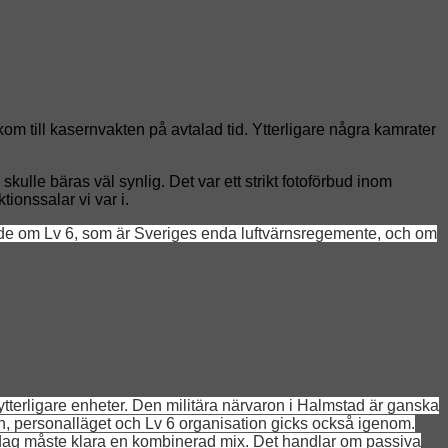
m till kasernvakten på avtalad tid. Ytterligare några kamrater
kulle bäras väl synlig. Det var ett strikt fotoförbud inom
tionssalar vi var i.
de om Lv 6, som är Sveriges enda luftvärnsregemente, och om
terligare enheter. Den militära närvaron i Halmstad är ganska
, personalläget och Lv 6 organisation gicks också igenom.
net i dag måste klara en kombinerad mix. Det handlar om passiva