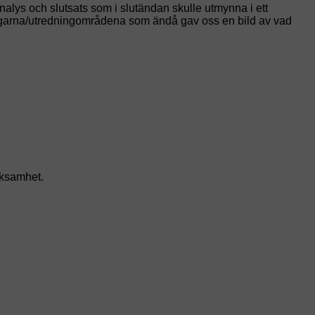
nalys och slutsats som i slutändan skulle utmynna i ett
ningarna/utredningområdena som ändå gav oss en bild av vad
rksamhet.