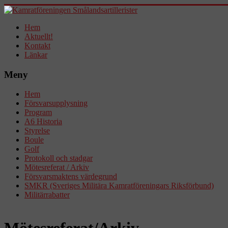
Hem
Aktuellt!
Kontakt
Länkar
Meny
Hem
Försvarsupplysning
Program
A6 Historia
Styrelse
Boule
Golf
Protokoll och stadgar
Mötesreferat / Arkiv
Försvarsmaktens värdegrund
SMKR (Sveriges Militära Kamratföreningars Riksförbund)
Militärrabatter
Mötesreferat/Arkiv