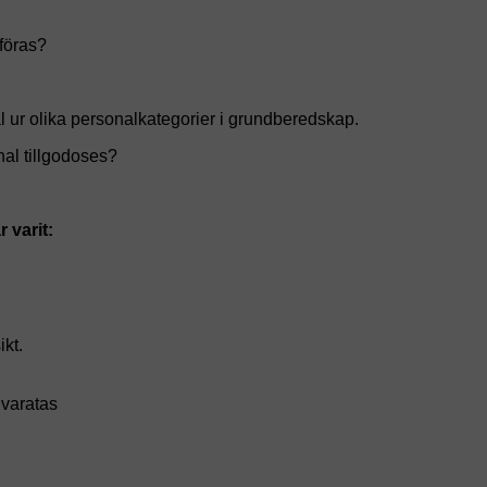
nföras?
al ur olika personalkategorier i grundberedskap.
al tillgodoses?
 varit:
kt.
lvaratas