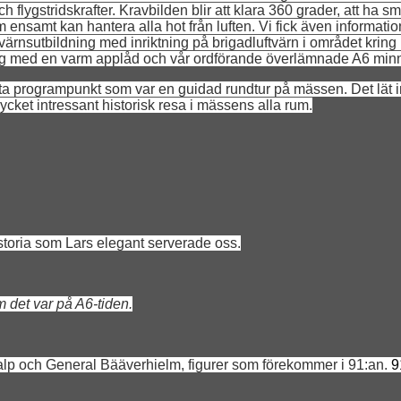
 och flygstridskrafter. Kravbilden blir att klara 360 grader, att 
em ensamt kan hantera alla hot från luften. Vi fick även informa
värnsutbildning med inriktning på brigadluftvärn i området kring
gning med en varm applåd och vår ordförande överlämnade A6 min
ta programpunkt som var en guidad rundtur på mässen. Det lät i
cket intressant historisk resa i mässens alla rum.
istoria som Lars elegant serverade oss.
det var på A6-tiden.
skalp och General Bääverhielm, figurer som förekommer i 91:an.
9