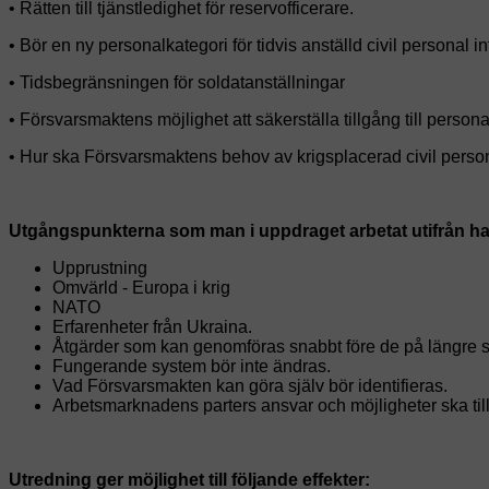
• Rätten till tjänstledighet för reservofficerare.
• Bör en ny personalkategori för tidvis anställd civil personal i
• Tidsbegränsningen för soldatanställningar
• Försvarsmaktens möjlighet att säkerställa tillgång till person
• Hur ska Försvarsmaktens behov av krigsplacerad civil person
Utgångspunkterna som man i uppdraget arbetat utifrån har
Upprustning
Omvärld - Europa i krig
NATO
Erfarenheter från Ukraina.
Åtgärder som kan genomföras snabbt före de på längre si
Fungerande system bör inte ändras.
Vad Försvarsmakten kan göra själv bör identifieras.
Arbetsmarknadens parters ansvar och möjligheter ska til
Utredning ger möjlighet till följande effekter: