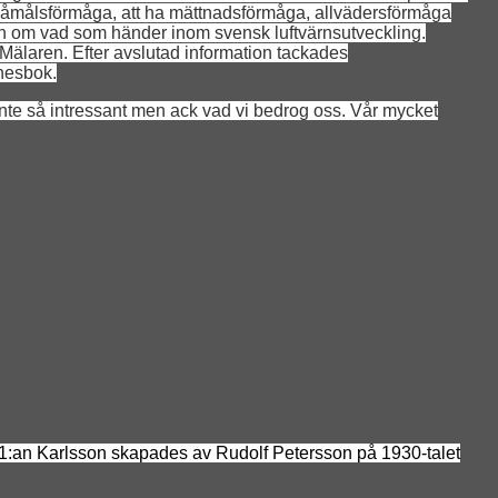
ha småmålsförmåga, att ha mättnadsförmåga, allvädersförmåga
tion om vad som händer inom svensk luftvärnsutveckling.
 Mälaren. Efter avslutad information tackades
nesbok.
nte så intressant men ack vad vi bedrog oss. Vår mycket
1:an Karlsson skapades av Rudolf Petersson på 1930-talet