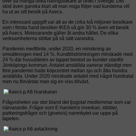
över så många olika näringsidkare är unikt i Sverige. Det
stod även ganska klart att man noga följer vad kunderna vill
ha ut av sitt besök på Asecs.
En intressant uppgift var att av de cirka två miljoner besökare
som i första hand besöker IKEA så gör 30 % även ett besök
på Asecs. Motsvarande gäller åt andra hållet. De olika
verksamheterna stöttar på så sätt varandra.
Pandemin medförde, under 2020, en minskning av
omsättningen med 14 %. Kundtillströmningen minskade med
24 % där huvuddelen av tappet bestod av kunder utanför
Jönköpings kommun. Antalet anställda varierar ständigt men
före pandemin hade köpcentret mellan sju och åtta hundra
anställda. Under 2020 minskade antalet med något hundratal
men nu förväntar man sig en viss tillväxt.
Frågvisheten var stor bland det tjugotal medlemmar som var
närvarande. Frågor som E-handelns inverkan, stölder,
parkeringsfrågor och (givetvis) namnbytet var uppe på
tapeten.