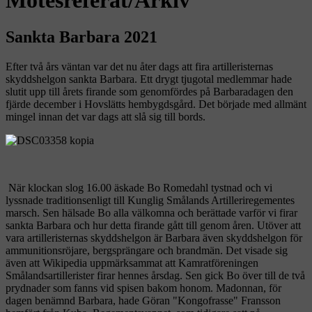
Sankta Barbara 2021
Efter två års väntan var det nu åter dags att fira artilleristernas
skyddshelgon sankta Barbara. Ett drygt tjugotal medlemmar hade
slutit upp till årets firande som genomfördes på Barbaradagen den
fjärde december i Hovslätts hembygdsgård. Det började med allmänt
mingel innan det var dags att slå sig till bords.
När klockan slog 16.00 äskade Bo Romedahl tystnad och vi
lyssnade traditionsenligt till Kunglig Smålands Artilleriregementes
marsch. Sen hälsade Bo alla välkomna och berättade varför vi firar
sankta Barbara och hur detta firande gått till genom åren. Utöver att
vara artilleristernas skyddshelgon är Barbara även skyddshelgon för
ammunitionsröjare, bergsprängare och brandmän. Det visade sig
även att Wikipedia uppmärksammat att Kamratföreningen
Smålandsartillerister firar hennes årsdag. Sen gick Bo över till de två
prydnader som fanns vid spisen bakom honom. Madonnan, för
dagen benämnd Barbara, hade Göran "Kongofrasse" Fransson