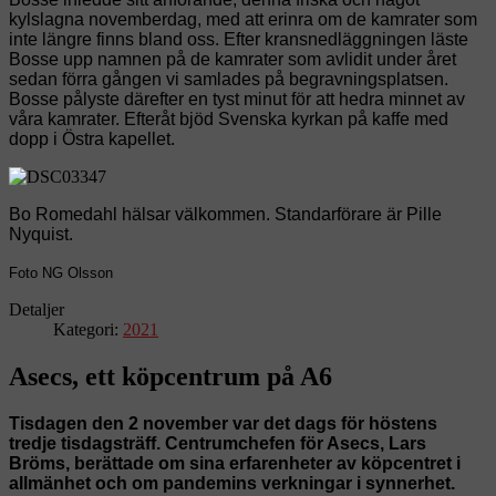
kylslagna novemberdag, med att erinra om de kamrater som
inte längre finns bland oss. Efter kransnedläggningen läste
Bosse upp namnen på de kamrater som avlidit under året
sedan förra gången vi samlades på begravningsplatsen.
Bosse pålyste därefter en tyst minut för att hedra minnet av
våra kamrater. Efteråt bjöd Svenska kyrkan på kaffe med
dopp i Östra kapellet.
Bo Romedahl hälsar välkommen. Standarförare är Pille
Nyquist.
Foto NG Olsson
Detaljer
Kategori:
2021
Asecs, ett köpcentrum på A6
Tisdagen den 2 november var det dags för höstens
tredje tisdagsträff. Centrumchefen för Asecs, Lars
Bröms, berättade om sina erfarenheter av köpcentret i
allmänhet och om pandemins verkningar i synnerhet.