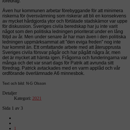
föredrag.
Även hur kommunen arbetar förebyggande för att minimera
riskerna för översvämning som riskerar att bli en konsekvens
av mycket hårdgjorda ytor och förtätade stadskärnor var uppe
för diskussion. Sveriges civila beredskap har ju inte varit
något som den politiska ledningen prioriterat under en lång
följd av år. Men under senare år har man även i den politiska
ledningen uppmärksammat att ”den eviga freden” nog inte
har kommit än. Ett omfattande arbete med att återupprusta
Sveriges civila försvar pågår och har pågått några år, men
det är mycket att hämta igen. Frågorna och funderingarna var
många och det var snart dags för Patrik att avrunda sitt
föredrag. Patrick avtackades med en varm applåd och vår
ordförande överlämnade A6 minnesbok.
Text och bild: N-G Olsson
Detaljer
Kategori:
2021
Sida 1 av 3
1