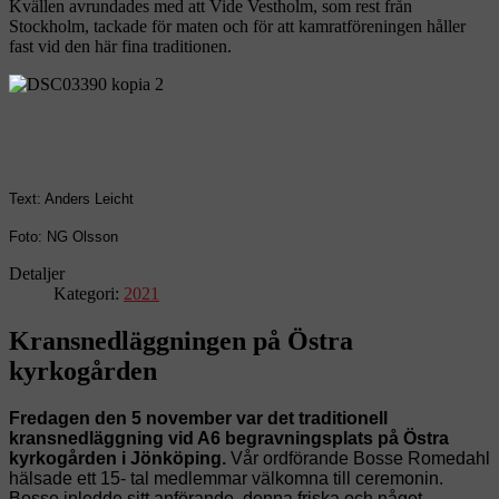
Kvällen avrundades med att Vide Vestholm, som rest från
Stockholm, tackade för maten och för att kamratföreningen håller
fast vid den här fina traditionen.
Text: Anders Leicht
Foto: NG Olsson
Detaljer
Kategori:
2021
Kransnedläggningen på Östra
kyrkogården
Fredagen den 5 november var det traditionell
kransnedläggning vid A6 begravningsplats på Östra
kyrkogården i Jönköping.
Vår ordförande Bosse Romedahl
hälsade ett 15- tal medlemmar välkomna till ceremonin.
Bosse inledde sitt anförande, denna friska och något