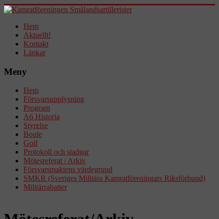
Hem
Aktuellt!
Kontakt
Länkar
Meny
Hem
Försvarsupplysning
Program
A6 Historia
Styrelse
Boule
Golf
Protokoll och stadgar
Mötesreferat / Arkiv
Försvarsmaktens värdegrund
SMKR (Sveriges Militära Kamratföreningars Riksförbund)
Militärrabatter
Mötesreferat/Arkiv