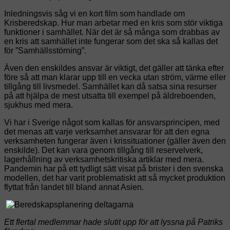
Inledningsvis såg vi en kort film som handlade om
Krisberedskap. Hur man arbetar med en kris som stör viktiga
funktioner i samhället. När det är så många som drabbas av
en kris att samhället inte fungerar som det ska så kallas det
för ”Samhällsstörning”.
Även den enskildes ansvar är viktigt, det gäller att tänka efter
före så att man klarar upp till en vecka utan ström, värme eller
tillgång till livsmedel. Samhället kan då satsa sina resurser
på att hjälpa de mest utsatta till exempel på äldreboenden,
sjukhus med mera.
Vi har i Sverige något som kallas för ansvarsprincipen, med
det menas att varje verksamhet ansvarar för att den egna
verksamheten fungerar även i krissituationer (gäller även den
enskilde). Det kan vara genom tillgång till reservelverk,
lagerhållning av verksamhetskritiska artiklar med mera.
Pandemin har på ett tydligt sätt visat på brister i den svenska
modellen, det har varit problematiskt att så mycket produktion
flyttat från landet till bland annat Asien.
Ett flertal medlemmar hade slutit upp för att lyssna på Patriks