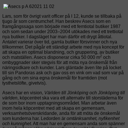
Lars, som för övrigt varit officer på I 12, kunde se tillbaka på
tjugo år som centrumchef. Han beskrev Asecs som en
framgångssaga som började med ett femtiotal butiker 1987
och som sedan under 2003–2004 utökades med ett trettiotal
nya butiker. I dagsläget har man därför ett drygt åttiotal.
Antalet varierar över tid, gamla butiker försvinner och nya
tillkommer. Det pågår ett ständigt arbete med nya koncept för
att skapa en optimal blandning, och gruppering, av butiker
2
och matställen. Asecs disponerar cirka 50 000 m
och
ombyggnader sker stegvis för att möta nya önskemål från
näringsidkare och kunder. Lars gläntade även lite på locket
till sin Pandoras ask och gav oss en vink om vad som var på
gång och om sina egna önskemål för framtiden (mot
tysthetslöfte, givetvis).
Asecs har en vision,
Världen till Jönköping och Jönköping till
världen
, köpcentret ska vara ett alternativ till storstäderna för
de som bor inom upptagningsområdet. Man arbetar även
inom hela köpcentret med att skapa en gemensam,
verksamhetsöverskridande, anda för att möta de önskemål
som kunderna har. Ledorden är
omtänksamhet, nyfikenhet
och kunnighet
. Att man har en gemensam anda som spänner