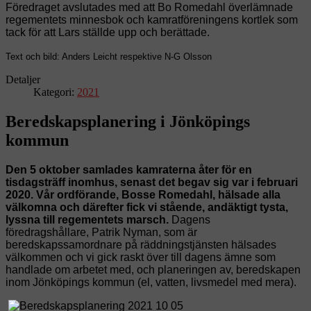
Föredraget avslutades med att Bo Romedahl överlämnade
regementets minnesbok och kamratföreningens kortlek som
tack för att Lars ställde upp och berättade.
Text och bild: Anders Leicht respektive N-G Olsson
Detaljer
Kategori:
2021
Beredskapsplanering i Jönköpings
kommun
Den 5 oktober samlades kamraterna åter för en
tisdagsträff inomhus, senast det begav sig var i februari
2020. Vår ordförande, Bosse Romedahl, hälsade alla
välkomna och därefter fick vi stående, andäktigt tysta,
lyssna till regementets marsch.
Dagens
föredragshållare,
Patrik Nyman, som är
beredskapssamordnare på räddningstjänsten hälsades
välkommen och vi gick raskt över till dagens ämne som
handlade om arbetet med, och planeringen av, beredskapen
inom Jönköpings kommun (el, vatten, livsmedel med mera).