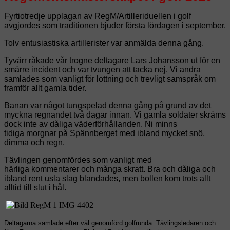
Fyrtiotredje upplagan av RegM/Artilleriduellen i golf
avgjordes som traditionen
bjuder första lördagen i september.
Tolv entusiastiska artillerister var anmälda
denna gång.
Tyvärr råkade vår trogne deltagare Lars Johansson ut för en
smärre
incident och var tvungen att tacka nej. Vi andra
samlades som vanligt för lottning
och trevligt samspråk om
framför allt gamla tider.
Banan var något tungspelad denna gång på grund av det
myckna regnandet två dagar
innan. Vi gamla soldater skräms
dock inte av dåliga väderförhållanden. Ni minns
tidiga
morgnar på Spännberget med ibland mycket snö,
dimma och regn.
Tävlingen genomfördes som vanligt med
härliga kommentarer och många skratt.
Bra och dåliga och
ibland rent usla slag blandades, men bollen kom trots allt
alltid till slut
i hål.
Deltagarna samlade efter väl genomförd golfrunda. Tävlingsledaren och