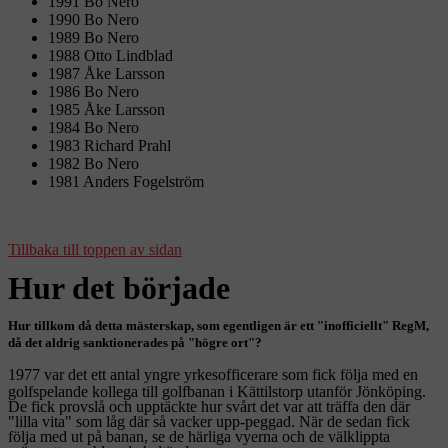
1991 Bo Nero
1990 Bo Nero
1989 Bo Nero
1988 Otto Lindblad
1987 Åke Larsson
1986 Bo Nero
1985 Åke Larsson
1984 Bo Nero
1983 Richard Prahl
1982 Bo Nero
1981 Anders Fogelström
Tillbaka till toppen av sidan
Hur det började
Hur tillkom då detta mästerskap, som egentligen är ett "inofficiellt" RegM,
då det aldrig sanktionerades på "högre ort"?
1977 var det ett antal yngre yrkesofficerare som fick följa med en
golfspelande kollega till golfbanan i Kättilstorp utanför Jönköping.
De fick provslå och upptäckte hur svårt det var att träffa den där
"lilla vita" som låg där så vacker upp-peggad. När de sedan fick
följa med ut på banan, se de härliga vyerna och de välklippta