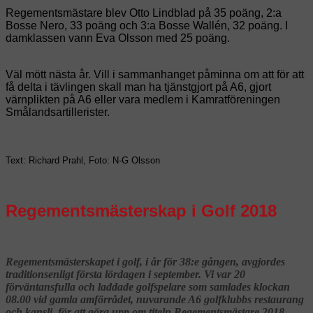
Regementsmästare blev Otto Lindblad på 35 poäng, 2:a
Bosse Nero, 33 poäng och 3:a Bosse Wallén, 32 poäng. I
damklassen vann Eva Olsson med 25 poäng.
Väl mött nästa år. Vill i sammanhanget påminna om att för att
få delta i tävlingen skall man ha tjänstgjort på A6, gjort
värnplikten på A6 eller vara medlem i Kamratföreningen
Smålandsartillerister.
Text: Richard Prahl, Foto: N-G Olsson
Regementsmästerskap i Golf 2018
Regementsmästerskapet i golf, i år för 38:e gången, avgjordes
traditionsenligt första lördagen i september. Vi var 20
förväntansfulla och laddade golfspelare som samlades klockan
08.00 vid gamla amförrådet, nuvarande A6 golfklubbs restaurang
och kansli, för att göra upp om titeln Regementsmästare 2018.