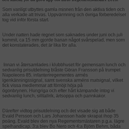
Som vanligt utbyttes gamla minnen från den aktiva tiden och
alla verkade att trivas. Uppvärmning och övriga förberedelser
tog vid inför första start.
Under natten hade regnet som saknades under juni och juli
kommit, ca 15 mm gjorde banan något svårspelad, men som
det konstaterades, det är lika för alla.
Innan vi återsamlades i klubbhuset för gemensam lunch och
sedvanlig prisutdelning blåste Göran Fransson på trumpet
Napoleons 85. infanteriregementes armés
igenkänningssignal, samt svenska arméns matsignal, vilket
fick vissa medlemmar att förnöjt höja på
ögonbrynen.
Hungriga och efter hårt kämpande intog vi
sedvanlig lunch, silltallrik, ärtsoppa och pannkakor.
Därefter vidtog prisutdelning och det visade sig att både
Evald Persson och Lars Johansson hade skrapat ihop 35
poäng. Evald blev den nya Regementsmästaren p.g.a. lägre
spelhandicap. 3:a blev Bo Nero och 4:a Björn Behm, båda