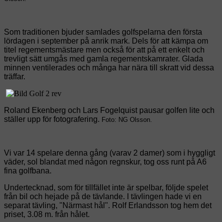
Som traditionen bjuder samlades golfspelarna den första
lördagen i september på anrik mark. Dels för att kämpa om
titel regementsmästare men också för att på ett enkelt och
trevligt sätt umgås med gamla regementskamrater. Glada
minnen ventilerades och många har nära till skratt vid dessa
träffar.
Roland Ekenberg och Lars Fogelquist pausar golfen lite och
ställer upp för fotografering.
Foto: NG Olsson.
Vi var 14 spelare denna gång (varav 2 damer) som i hyggligt
väder, sol blandat med någon regnskur, tog oss runt på A6
fina golfbana.
Undertecknad, som för tillfället inte är spelbar, följde spelet
från bil och hejade på de tävlande. I tävlingen hade vi en
separat tävling, "Närmast hål". Rolf Erlandsson tog hem det
priset, 3.08 m. från hålet.