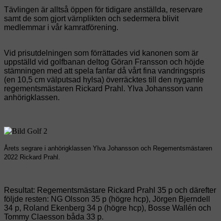
Tävlingen är alltså öppen för tidigare anställda, reservare
samt de som gjort värnplikten och sedermera blivit
medlemmar i vår kamratförening.
Vid prisutdelningen som förrättades vid kanonen som är
uppställd vid golfbanan deltog Göran Fransson och höjde
stämningen med att spela fanfar då vårt fina vandringspris
(en 10,5 cm välputsad hylsa) överräcktes till den nygamle
regementsmästaren Rickard Prahl. Ylva Johansson vann
anhörigklassen.
Årets segrare i anhörigklassen Ylva Johansson och Regementsmästaren
2022 Rickard Prahl.
Resultat: Regementsmästare Rickard Prahl 35 p och därefter
följde resten: NG Olsson 35 p (högre hcp), Jörgen Bjerndell
34 p, Roland Ekenberg 34 p (högre hcp), Bosse Wallén och
Tommy Claesson båda 33 p.