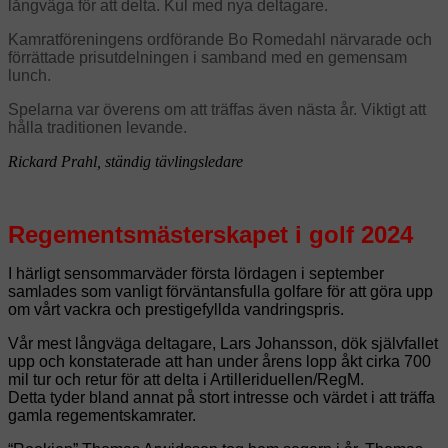
långväga för att delta. Kul med nya deltagare.
Kamratföreningens ordförande Bo Romedahl
närvarade och
förrättade prisutdelningen i samband med en gemensam
lunch.
Spelarna var överens om att träffas även nästa år. Viktigt att
hålla traditionen levande.
Rickard Prahl, ständig tävlingsledare
Regementsmästerskapet
i golf 2024
I härligt sensommarväder första lördagen i september
samlades som vanligt förväntansfulla golfare för att göra upp
om vårt vackra och prestigefyllda vandringspris.
Vår mest långväga deltagare, Lars Johansson, dök självfallet
upp och konstaterade att han under årens lopp åkt cirka 700
mil tur och retur för att delta i Artilleriduellen/RegM.
Detta tyder bland annat på stort intresse och värdet i att träffa
gamla regementskamrater.