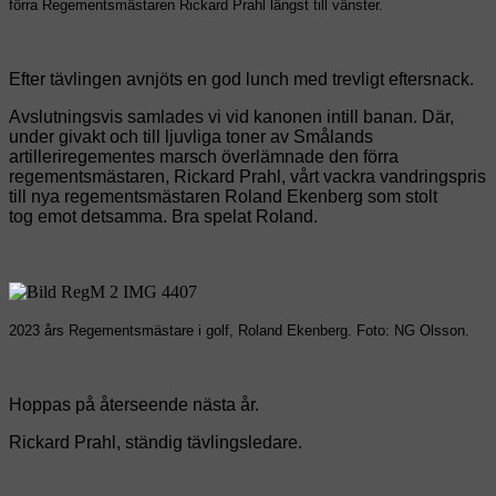
förra
Regementsmästaren
Rickard Prahl längst till vänster.
Efter tävlingen avnjöts en god lunch med trevligt eftersnack.
Avslutningsvis samlades vi vid kanonen intill banan. Där,
under givakt och till ljuvliga toner av
Smålands
artilleriregementes marsch överlämnade den förra
regementsmästaren, Rickard
Prahl, vårt vackra vandringspris
till nya regementsmästaren Roland Ekenberg som stolt
tog
emot detsamma. Bra spelat Roland.
2023 års Regementsmästare i golf, Roland Ekenberg.
Foto: NG Olsson.
Hoppas på återseende nästa år.
Rickard Prahl, ständig tävlingsledare.