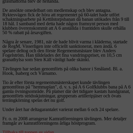
gräsmattorna blev de heltända.
De ansökte omedelbart om medlemskap och blev antagna.
Ryktesvägen fick de höra att regementet på 60-talet hade utfört
schaktningsarbete på Kettilstorpsbanan då banan utökades från 9 till
18 hål. I samband med detta hade någon framsynt person med
klubben överenskommit att A 6 anställda i framtiden skulle erhålla
50 % rabatt på årsavgiften.
Några år senare, 1981, när de hade blivit varma i kläderna, startade
de RegM. Visserligen inte officiellt sanktionerat, men ändå. 6
spelare deltog och den förste Regementsmästare blev Anders
Fogelström. Han tilldelades det fina vandringspriset, en 10,5 cm
granathylsa som Sten Käll vänligt hade skänkt.
Tävlingen har sedan genomförts på olika banor i Småland. Bl. a.
Hook, Isaberg och Värnamo.
Tio år efter första regementsmästerskapet kunde tävlingen
genomföras på "hemmaplan", d. v. s. på A 6 Golfklubbs bana på A 6
gamla övningsområde. På platser där det tidigare kastats handgranat,
genomförts stridsskjutningar, grupperats artilleripjäser och övats
terrängkörning spelas det nu golf.
Under året har deltagarantalet varierat mellan 6 och 24 spelare.
Fr. o. m 2008 arrangerar Kamratföreningen tävlingen. Mer detaljer
framgår av kamratföreningens årliga höstprogram.
Tillbaka till toppen av sidan