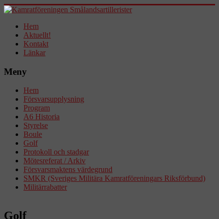
Hem
Aktuellt!
Kontakt
Länkar
Meny
Hem
Försvarsupplysning
Program
A6 Historia
Styrelse
Boule
Golf
Protokoll och stadgar
Mötesreferat / Arkiv
Försvarsmaktens värdegrund
SMKR (Sveriges Militära Kamratföreningars Riksförbund)
Militärrabatter
Golf