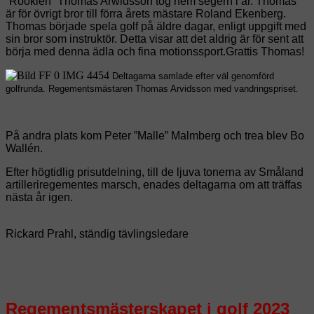
“Rookien” Thomas Arwidsson tog hem segern i år. Thomas
är för övrigt bror till förra årets mästare Roland Ekenberg.
Thomas började spela golf på äldre dagar, enligt uppgift med
sin bror som instruktör. Detta visar att det aldrig är för sent att
börja med denna ädla och fina motionssport.Grattis Thomas!
Deltagarna samlade efter väl genomförd
golfrunda. Regementsmästaren Thomas Arvidsson med vandringspriset.
På andra plats kom Peter ”Malle” Malmberg och trea blev Bo
Wallén.
Efter högtidlig prisutdelning, till de ljuva tonerna av Småland
artilleriregementes marsch,
enades deltagarna om att träffas
nästa år igen.
Rickard Prahl, ständig tävlingsledare
Regementsmästerskapet
i golf 2023