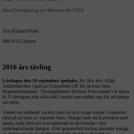
Med förhoppning om återseende 2018.
Text Richard Prahl
Bild N-G Olssom
2016 års tävling
Lördagen den 10 september spelades
, för 36:e året i följd,
Artilleriduellen i golf på Götaströms GK för att kora årets
Regementsmästare. Tävlingsledaren Richard Prahl kunde i år räkna
in 15 deltagare från olika håll i landet som ställde upp för att kämpa
om titeln.
Vädret var strålande vackert med sol och svaga vindar. Götaström
bjöd på en bana av yppersta klass. Många hade dock problem med
smala, tuffa fairways som utkrävde en del letande i den
omkringväxande ljungen. Efter genomförd tävling stannade många
av deltagarna kvar i Skillingaryd för att delta i firandet av