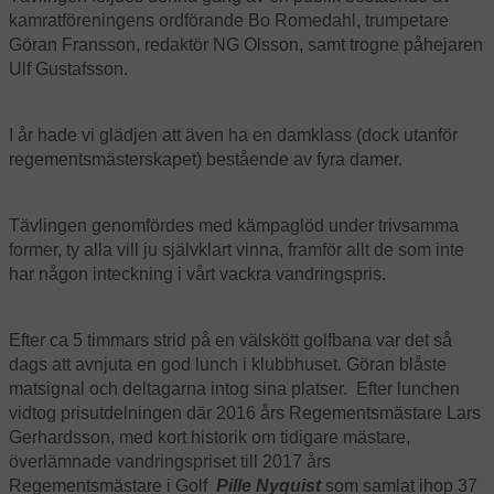
kamratföreningens ordförande Bo Romedahl, trumpetare
Göran Fransson, redaktör NG Olsson, samt trogne påhejaren
Ulf Gustafsson.
I år hade vi glädjen att även ha en damklass (dock utanför
regementsmästerskapet) bestående av fyra damer.
Tävlingen genomfördes med kämpaglöd under trivsamma
former, ty alla vill ju självklart vinna, framför allt de som inte
har någon inteckning i vårt vackra vandringspris.
Efter ca 5 timmars strid på en välskött golfbana var det så
dags att avnjuta en god lunch i klubbhuset. Göran blåste
matsignal och deltagarna intog sina platser. Efter lunchen
vidtog prisutdelningen där 2016 års Regementsmästare Lars
Gerhardsson, med kort historik om tidigare mästare,
överlämnade vandringspriset till
2017 års
Regementsmästare i Golf
Pille Nyquist
som samlat ihop 37