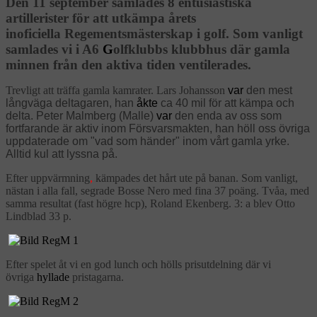
Den 11 september samlades 8 entusiastiska
artillerister för att utkämpa årets
inoficiella Regementsmästerskap i golf. Som vanligt
samlades vi i A6
G
olfklubbs klubbhus där gamla
minnen från den aktiva tiden ventilerades.
Trevligt att träffa gamla kamrater. Lars Johansson
var
den mest
långväga deltagaren, han
åkte
ca 40 mil för att kämpa och
delta. Peter Malmberg (Malle)
var
den enda av oss som
fortfarande är aktiv inom Försvarsmakten, han höll oss övriga
uppdaterade om "vad som händer" inom vårt gamla yrke.
Alltid kul att lyssna på.
Efter uppvärmning
,
kämpades det hårt ute på banan. Som vanligt,
nästan i alla fall, segrade Bosse Nero med fina 37 poäng. Tvåa, med
samma resultat (fast högre hcp), Roland Ekenberg. 3: a blev Otto
Lindblad 33 p.
Efter spelet åt vi en god lunch och hölls prisutdelning där vi
övriga
hyllade
pristagarna.