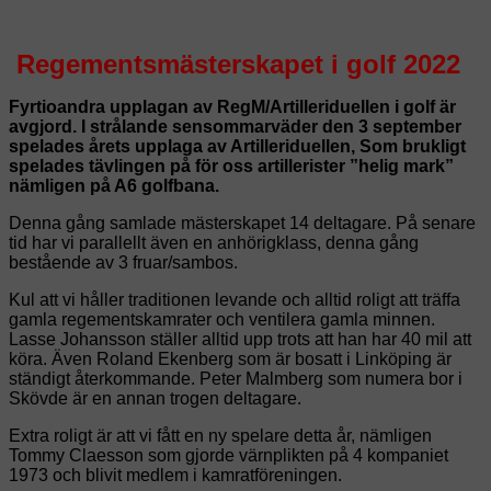
Regementsmästerskapet i golf 2022
Fyrtioandra upplagan av RegM/Artilleriduellen i golf är
avgjord. I strålande sensommarväder den 3 september
spelades årets upplaga av Artilleriduellen, Som brukligt
spelades tävlingen på för oss artillerister ”helig mark”
nämligen på A6 golfbana.
Denna gång samlade mästerskapet 14 deltagare. På senare
tid har vi parallellt även en anhörigklass, denna gång
bestående av 3 fruar/sambos.
Kul att vi håller traditionen levande och alltid roligt att träffa
gamla regementskamrater och ventilera gamla minnen.
Lasse Johansson ställer alltid upp trots att han har 40 mil att
köra. Även Roland Ekenberg som är bosatt i Linköping är
ständigt återkommande. Peter Malmberg som numera bor i
Skövde är en annan trogen deltagare.
Extra roligt är att vi fått en ny spelare detta år, nämligen
Tommy Claesson som gjorde värnplikten på 4 kompaniet
1973 och blivit medlem i kamratföreningen.