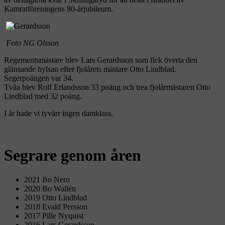
Kamratföreningens 80-årjubileum.
Foto NG Olsson
Regementsmästare blev Lars Gerardsson som fick överta den
glänsande hylsan efter fjolårets mästare Otto Lindblad.
Segerpoängen var 34.
Tvåa blev Rolf Erlandsson 33 poäng och trea fjolårmästaren Otto
Lindblad med 32 poäng.
I år hade vi tyvärr ingen damklass.
Segrare genom åren
2021 Bo Nero
2020 Bo Wallén
2019 Otto Lindblad
2018 Evald Persson
2017 Pille Nyquist
2016 Lars Gerardsson