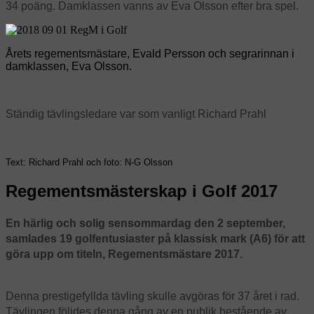
34 poäng. Damklassen vanns av Eva Olsson efter bra spel.
Årets regementsmästare, Evald Persson och segrarinnan i
damklassen, Eva Olsson.
Ständig tävlingsledare var som vanligt
Richard Prahl
Text: Richard Prahl och f
oto: N-G Olsson
Regementsmästerskap i Golf 2017
En härlig och solig sensommardag den 2 september,
samlades 19 golfentusiaster på klassisk mark (A6) för att
göra upp om titeln, Regementsmästare 2017.
Denna prestigefyllda tävling skulle avgöras för 37 året i rad.
Tävlingen följdes denna gång av en publik bestående av