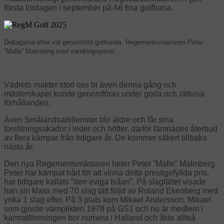
första lördagen i september på A6 fina golfbana.
Deltagarna efter väl genomförd golfrunda. Regementsmästaren Peter
”Malle” Malmberg med vandringspriset.
Vädrets makter stod oss bi även denna gång och
mästerskapet kunde genomföras under goda och rättvisa
förhållanden.
Även Smålandsartillerister blir äldre och får sina
förslitningsskador i leder och höfter,
därför lämnades återbud
av flera kämpar från tidigare år. De kommer säkert tillbaka
nästa år.
Den nya Regementsmästaren heter Peter ”Malle” Malmberg
Peter har kämpat hårt för att vinna detta prestigefyllda pris,
har tidigare kallats ”den eviga tvåan”.
På slagfältet visade
han sin klass med 70 slag tätt följd av Roland Ekenberg med
ynka 1 slag efter. På 3 plats kom Mikael Andersson. Mikael
som gjorde värnplikten 1978 på GS1
och nu är medlem i
kamratföreningen bor numera i Halland och åkte alltså