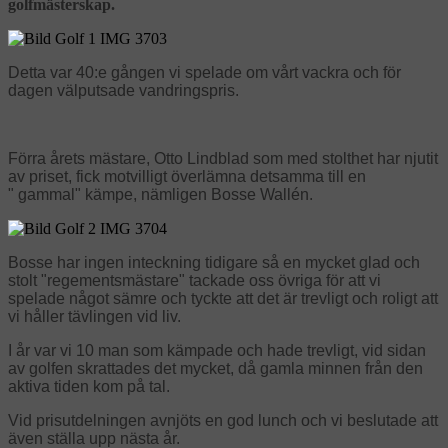
golfmästerskap.
Detta var 40:e gången vi spelade om vårt vackra och för
dagen välputsade vandringspris.
Förra årets mästare, Otto Lindblad som med stolthet har njutit
av priset, fick motvilligt överlämna detsamma till en
" gammal" kämpe, nämligen Bosse Wallén.
Bosse har ingen inteckning tidigare så en mycket glad och
stolt "regementsmästare" tackade oss övriga för att vi
spelade något sämre och tyckte att det är trevligt och roligt att
vi håller tävlingen vid liv.
I år var vi 10 man som kämpade och hade trevligt, vid sidan
av golfen skrattades det mycket, då gamla minnen från den
aktiva tiden kom på tal.
Vid prisutdelningen avnjöts en god lunch och vi beslutade att
även ställa upp nästa år.