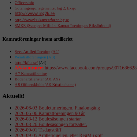
Officersinfo
Göta ingenjörregemente, Ing 2, Eksjö
http://www.ing2k.se
http://www.i12kamratforening.se
SMKR (Sveriges Militära Kamratföreningars Riksförbund)
Kamratföreningar inom artilleriet
Svea Artilleriförening (A 1)
Wendistföreningen (A 3)
http://kfna.se/
(A4)
A6-kamrater:
https://www.facebook.com/groups/9071686628
A 7 Kamratförening
Bodenartillerister (A 8, A 9)
A 9 Officersklubb (A 9 Kristinehamn)
Aktuellt!
2026-06-03 Bouleturneringen, Finalomgång
2026-06-06 Kamratföreningen 90 år
2026-08-12 Boulesäsongen startar
2026-08-26 Boulesäsongen fortsätter.
2026-09-01 Tisdagsträff
2026-09-05 Artilleriduellen, eller RegM i golf