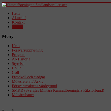
Hem
Aktuellt!
Kontakt
Länkar
Meny
Hem
Försvarsupplysning
Program
A6 Historia
Styrelse
Boule
Golf
Protokoll och stadgar
Mötesreferat / Arkiv
Försvarsmaktens värdegrund
SMKR (Sveriges Militära Kamratföreningars Riksförbund)
Militärrabatter