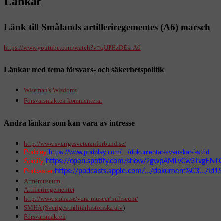
Länkar
Länk till Smålands artilleriregementes (A6) marsch
https://www.youtube.com/watch?v=qUPHzDEk-A0
Länkar med tema försvars- och säkerhetspolitik
Wiseman's Wisdoms
Försvarsmakten kommenterar
Andra länkar som kan vara av intresse
http://www.sverigesveteranforbund.se/
Podplay
:
https://www.podplay.com/.../dokumentar-svenskar-i-strid
Spotify
:
https://open.spotify.com/show/2gwpAMLvCw3TvgENT
Podcaster
:
https://podcasts.apple.com/.../dokument%C3.../id
Armémuseum
Artilleriregementet
http://www.smha.se/vara-museer/miliseum/
SMHA (Sveriges militärhistoriska arv
)
Försvarsmakten