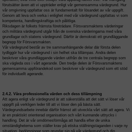
förutsätter även att vi uppträder enligt vår gemensamma värdegrund. Hur
vår omgivning uppfattar oss är fundamentalt för lösandet av vår uppgift.
Genom att leva och verka i enlighet med vår värdegrund uppfattas vi som
kompetenta, handlingskraftiga och pålitliga.
Riksdagen är folkets främsta företrädare. Försvarsmaktens värderingar
och militära värdegrund utgår från de svenska värderingarna med våra
grundlagar och statens värdegrund. Därför är demokrati ett grundläggande
begrepp för Försvarsmakten.
Vår värdegrund består av tre sammanhängande delar där första delen
tydliggör hur vår värdegrund i sin helhet ska tillämpas. Andra delen
beskriver våra grundläggande värden utifrån de tre centrala begrepp som
ska vägleda oss i vårt agerande. Den tredje delen är Försvarsmaktens
gemensamma uppförandekod som beskriver vår värdegrund som ett stöd
för individuellt agerande.
2.4.2. Våra professionella värden och dess tillämpning
Att agera enligt vår värdegrund är att säkerställa att det sätt vi löser vår
uppgift på verkligen leder till att vi löser den på bästa sätt.
Värdegrundsarbete innebär därför främst att utveckla vårt sätt att agera. Vi
är en praktiskt orienterad organisation och vårt kunnande uttrycks i
handling. Det är vår omdömesförmåga att handla efter de unika
omständigheterna som ställer krav på etiska ställningstaganden i varje ny
situation, bedömningar som grundar sig på vår värdegrund och din