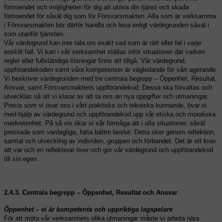
förtroendet och möjligheten för dig att utöva din tjänst och skada
förtroendet för såväl dig som för Försvarsmakten. Alla som är verksamma
i Försvarsmakten bör därför handla och leva enligt värdegrunden såväl i
som utanför tjänsten.
Vår värdegrund kan inte tala om exakt vad som är rätt eller fel i varje
enskilt fall. Vi kan i vår verksamhet ställas inför situationer där varken
regler eller fullständiga lösningar finns att tillgå. Vår värdegrund,
uppförandekoden samt våra kompetenser är vägledande för vårt agerande.
Vi beskriver värdegrunden med tre centrala begrepp – Öppenhet, Resultat,
Ansvar, samt Försvarsmaktens uppförandekod. Dessa ska förvaltas och
utvecklas så att vi klarar av att ta oss an nya uppgifter och utmaningar.
Precis som vi övar oss i vårt praktiska och tekniska kunnande, övar vi
med hjälp av värdegrund och uppförandekod upp vår etiska och moraliska
medvetenhet. På så vis ökar vi vår förmåga att i alla situationer, såväl
pressade som vardagliga, fatta bättre beslut. Detta sker genom reflektion,
samtal och utveckling av individen, gruppen och förbandet. Det är ett krav
att var och en reflekterar över och gör vår värdegrund och uppförandekod
till sin egen.
2.4.3. Centrala begrepp – Öppenhet, Resultat och Ansvar
Öppenhet – vi är kompetenta och uppriktiga lagspelare
För att möta vår verksamhets olika utmaningar måste vi arbeta nära