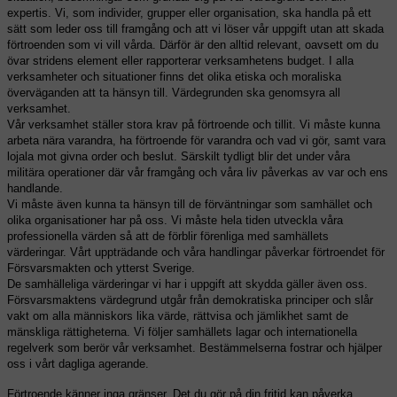
expertis. Vi, som individer, grupper eller organisation, ska handla på ett
sätt som leder oss till framgång och att vi löser vår uppgift utan att skada
förtroenden som vi vill vårda. Därför är den alltid relevant, oavsett om du
övar stridens element eller rapporterar verksamhetens budget. I alla
verksamheter och situationer finns det olika etiska och moraliska
överväganden att ta hänsyn till. Värdegrunden ska genomsyra all
verksamhet.
Vår verksamhet ställer stora krav på förtroende och tillit. Vi måste kunna
arbeta nära varandra, ha förtroende för varandra och vad vi gör, samt vara
lojala mot givna order och beslut. Särskilt tydligt blir det under våra
militära operationer där vår framgång och våra liv påverkas av var och ens
handlande.
Vi måste även kunna ta hänsyn till de förväntningar som samhället och
olika organisationer har på oss. Vi måste hela tiden utveckla våra
professionella värden så att de förblir förenliga med samhällets
värderingar. Vårt uppträdande och våra handlingar påverkar förtroendet för
Försvarsmakten och ytterst Sverige.
De samhälleliga värderingar vi har i uppgift att skydda gäller även oss.
Försvarsmaktens värdegrund utgår från demokratiska principer och slår
vakt om alla människors lika värde, rättvisa och jämlikhet samt de
mänskliga rättigheterna. Vi följer samhällets lagar och internationella
regelverk som berör vår verksamhet. Bestämmelserna fostrar och hjälper
oss i vårt dagliga agerande.
Förtroende känner inga gränser. Det du gör på din fritid kan påverka