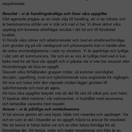
respekterade.
Resultat – vi är handlingskraftiga och löser våra uppgifter
Vårt agerande präglas av en stark vilja till handling, att vi tar initiativ och
är beslutsamma utifrån var vi står och vad vi har. Vi driver aktivt våra
uppdrag och levererar efterfrågat resultat i rätt tid och till förväntad
kvalitet.
Vi förstår våra rutiner och arbetsmetoder och med en omdömesförmåga
som grundar sig på vår värdegrund och yrkesexpertis kan vi handla efter
de unika omständigheterna i varje ny situation. Vi är uppriktiga och tydliga
i vårt sätt att kommunicera. Var och en av oss är tydliga med vad vi kan
bidra med för att lösa vår uppgift och vi påtalar när vi inte har resurser eller
förutsättningar att lösa en uppgift.
Oavsett vilka förhållanden gruppen möter, så kommer skicklighet,
disciplin, uppoffring, mod och självförtroende vara avgörande för utgången.
Att öva och träna inför den väpnade striden lägger grunden till
självförtroende och mod att agera.
Att lösa våra uppgifter betyder inte att det får ske till vilket pris som helst.
Vi beaktar alltid riskerna i vår verksamhet, vi hushåller med resurserna
och behandlar varandra med respekt.
Ansvar – vi är pålitliga och omtänksamma
Vi tar ansvar genom att vara lojala, både mot varandra och uppdraget. Var
och en som är del i lösandet av en uppgift måste ta ansvar för resultatet.
När ett beslut är fattat bidrar var och en
efter bästa förmåga för att
förverkliga det. Att beslut, order och regler respekteras och följs är en