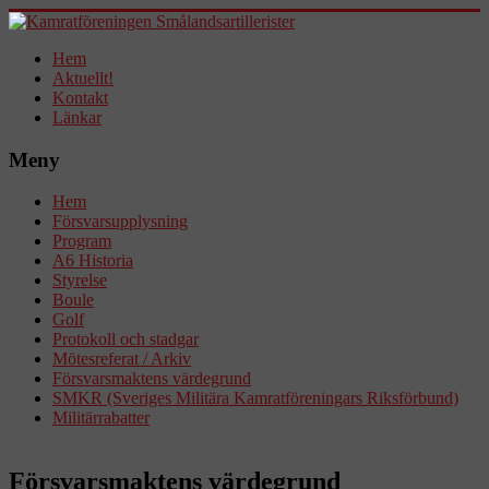
Hem
Aktuellt!
Kontakt
Länkar
Meny
Hem
Försvarsupplysning
Program
A6 Historia
Styrelse
Boule
Golf
Protokoll och stadgar
Mötesreferat / Arkiv
Försvarsmaktens värdegrund
SMKR (Sveriges Militära Kamratföreningars Riksförbund)
Militärrabatter
Försvarsmaktens värdegrund