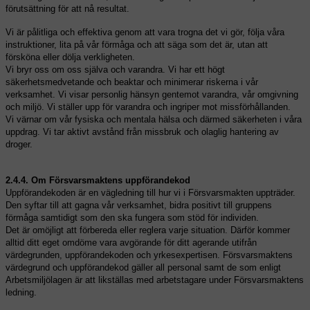
förutsättning för att nå resultat.
Vi är pålitliga och effektiva genom att vara trogna det vi gör, följa våra
instruktioner, lita på vår förmåga och att säga som det är, utan att
försköna eller dölja verkligheten.
Vi bryr oss om oss själva och varandra. Vi har ett högt
säkerhetsmedvetande och beaktar och minimerar riskerna i vår
verksamhet. Vi visar personlig hänsyn gentemot varandra, vår omgivning
och miljö. Vi ställer upp för varandra och ingriper mot missförhållanden.
Vi värnar om vår fysiska och mentala hälsa och därmed säkerheten i våra
uppdrag. Vi tar aktivt avstånd från missbruk och olaglig hantering av
droger.
2.4.4. Om Försvarsmaktens uppförandekod
Uppförandekoden är en vägledning till hur vi i Försvarsmakten uppträder.
Den syftar till att gagna vår verksamhet, bidra positivt till gruppens
förmåga samtidigt som den ska fungera som stöd för individen.
Det är omöjligt att förbereda eller reglera varje situation. Därför kommer
alltid ditt eget omdöme vara avgörande för ditt agerande utifrån
värdegrunden, uppförandekoden och yrkesexpertisen. Försvarsmaktens
värdegrund och uppförandekod gäller all personal samt de som enligt
Arbetsmiljölagen är att likställas med arbetstagare under Försvarsmaktens
ledning.