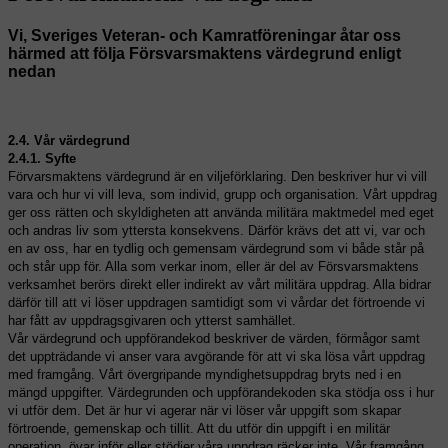
Vi, Sveriges
Veteran- och Kamratföreningar åtar oss
härmed att följa Försvarsmaktens värdegrund enligt
nedan
2.4. Vår värdegrund
2.4.1. Syfte
Förvarsmaktens värdegrund är en viljeförklaring. Den beskriver hur vi vill
vara och hur vi vill leva, som individ, grupp och organisation. Vårt uppdrag
ger oss rätten och skyldigheten att använda militära maktmedel med eget
och andras liv som yttersta konsekvens. Därför krävs det att vi, var och
en av oss, har en tydlig och gemensam värdegrund som vi både står på
och står upp för. Alla som verkar inom, eller är del av Försvarsmaktens
verksamhet berörs direkt eller indirekt av vårt militära uppdrag. Alla bidrar
därför till att vi löser uppdragen samtidigt som vi vårdar det förtroende vi
har fått av uppdragsgivaren och ytterst samhället.
Vår värdegrund och uppförandekod beskriver de värden, förmågor samt
det uppträdande vi anser vara avgörande för att vi ska lösa vårt uppdrag
med framgång. Vårt övergripande myndighetsuppdrag bryts ned i en
mängd uppgifter. Värdegrunden och uppförandekoden ska stödja oss i hur
vi utför dem. Det är hur vi agerar när vi löser vår uppgift som skapar
förtroende, gemenskap och tillit. Att du utför din uppgift i en militär
operation, övar inför eller stödjer våra uppdrag räcker inte. Vår framgång