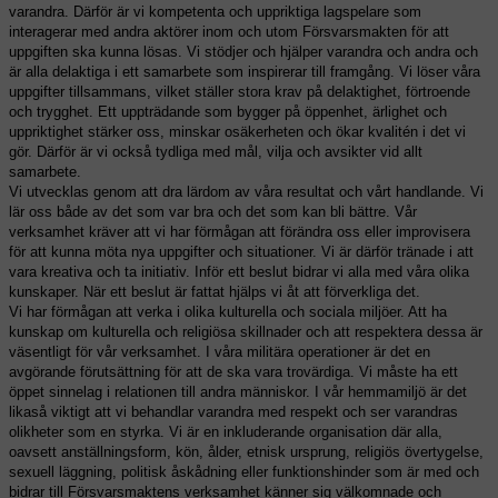
varandra. Därför är vi kompetenta och uppriktiga lagspelare som
interagerar med andra aktörer inom och utom Försvarsmakten för att
uppgiften ska kunna lösas. Vi stödjer och hjälper varandra och andra och
är alla delaktiga i ett samarbete som inspirerar till framgång. Vi löser våra
uppgifter tillsammans, vilket ställer stora krav på delaktighet, förtroende
och trygghet. Ett uppträdande som bygger på öppenhet, ärlighet och
uppriktighet stärker oss, minskar osäkerheten och ökar kvalitén i det vi
gör. Därför är vi också tydliga med mål, vilja och avsikter vid allt
samarbete.
Vi utvecklas genom att dra lärdom av våra resultat och vårt handlande. Vi
lär oss både av det som var bra och det som kan bli bättre. Vår
verksamhet kräver att vi har förmågan att förändra oss eller improvisera
för att kunna möta nya uppgifter och situationer. Vi är därför tränade i att
vara kreativa och ta initiativ. Inför ett beslut bidrar vi alla med våra olika
kunskaper. När ett beslut är fattat hjälps vi åt att förverkliga det.
Vi har förmågan att verka i olika kulturella och sociala miljöer. Att ha
kunskap om kulturella och religiösa skillnader och att respektera dessa är
väsentligt för vår verksamhet. I våra militära operationer är det en
avgörande förutsättning för att de ska vara trovärdiga. Vi måste ha ett
öppet sinnelag i relationen till andra människor. I vår hemmamiljö är det
likaså viktigt att vi behandlar varandra med respekt och ser varandras
olikheter som en styrka. Vi är en inkluderande organisation där alla,
oavsett anställningsform, kön, ålder, etnisk ursprung, religiös övertygelse,
sexuell läggning, politisk åskådning eller funktionshinder som är med och
bidrar till Försvarsmaktens verksamhet känner sig välkomnade och