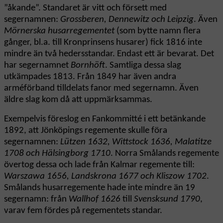
”åkande”. Standaret är vitt och försett med
segernamnen:
Grossberen, Dennewitz och Leipzig
. Även
Mörnerska husarregementet
(som bytte namn flera
gånger, bl.a. till Kronprinsens husarer) fick 1816 inte
mindre än två hedersstandar. Endast ett är bevarat. Det
har segernamnet
Bornhöft
. Samtliga dessa slag
utkämpades 1813. Från 1849 har även andra
arméförband tilldelats fanor med segernamn. Även
äldre slag kom då att uppmärksammas.
Exempelvis föreslog en Fankommitté i ett betänkande
1892, att Jönköpings regemente skulle föra
segernamnen:
Lützen 1632, Wittstock 1636, Malatitze
1708 och Hälsingborg 1710
. Norra Smålands regemente
övertog dessa och lade från Kalmar regemente till:
Warszawa 1656, Landskrona 1677 och Kliszow 1702
.
Smålands husarregemente hade inte mindre än 19
segernamn: från
Wallhof 1626
till
Svensksund 1790
,
varav fem fördes på regementets standar.