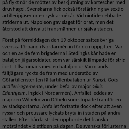
på flykt när de möttes av beskjutning av kartescher med
druvhagel. Svenskarna fick också förstärkning av sextio
artilleripjäser ur en rysk armékår. Vid niotiden ebbade
striderna ut. Napoleon gav slaget förlorat, men det
återstod att driva ut fransmännen ur själva staden.
Först på förmiddagen den 19 oktober sattes övriga
svenska förband i Nordarmén in för den uppgiften. Var
och en av de fem brigaderna i Stedingks kår hade en
bataljon jägarsoldater, som var särskilt lämpade för strid
i ort. Tillsammans med en bataljon ur Värmlands
fältjägare ryckte de fram med understöd av
Götartillerister (en fältartilleribataljon ur
Kungl. Göta
artilleriregemente
, under befäl av major
Gillis
Edenhjelm
, ingick i Nordarmén). Anfallet leddes av
majoren Wilhelm von Döbeln som stupade framför en
av stadsportarna. Anfallet fortsatte dock efter att även
ryssar och preussare lyckats bryta in i staden på andra
ställen. Efter hårda strider upphörde det franska
motståndet vid ettiden på dagen. De svenska förlusterna