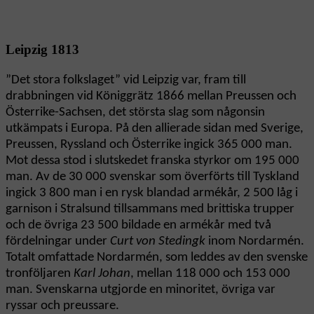
Leipzig 1813
”Det stora folkslaget” vid Leipzig var, fram till
drabbningen vid Königgrätz 1866 mellan Preussen och
Österrike-Sachsen, det största slag som någonsin
utkämpats i Europa. På den allierade sidan med Sverige,
Preussen, Ryssland och Österrike ingick 365 000 man.
Mot dessa stod i slutskedet franska styrkor om 195 000
man. Av de 30 000 svenskar som överförts till Tyskland
ingick 3 800 man i en rysk blandad armékår, 2 500 låg i
garnison i Stralsund tillsammans med brittiska trupper
och de övriga 23 500 bildade en armékår med två
fördelningar under
Curt von Stedingk
inom Nordarmén.
Totalt omfattade Nordarmén, som leddes av den svenske
tronföljaren
Karl Johan
, mellan 118 000 och 153 000
man. Svenskarna utgjorde en minoritet, övriga var
ryssar och preussare.