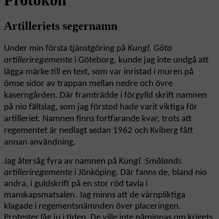
Artilleriets segernamn
Under min första
tjänstgöring på
Kungl. Göta
artilleriregemente
i Göteborg, kunde jag inte undgå att
lägga märke till en text, som var inristad i muren på
ömse sidor av trappan mellan nedre och övre
kaserngården. Där framträdde i förgylld skrift namnen
på nio fältslag, som jag förstod hade varit viktiga för
artilleriet. Namnen finns fortfarande kvar, trots att
regementet är nedlagt sedan 1962 och Kviberg fått
annan användning.
Jag återsåg fyra av namnen på
Kungl. Smålands
artilleriregemente
i Jönköping. Där fanns de, bland nio
andra, i guldskrift på en stor röd tavla i
manskapsmatsalen. Jag minns att de värnpliktiga
klagade i regementsnämnden över placeringen.
Protester låg ju i tiden. De ville inte påminnas om krigets