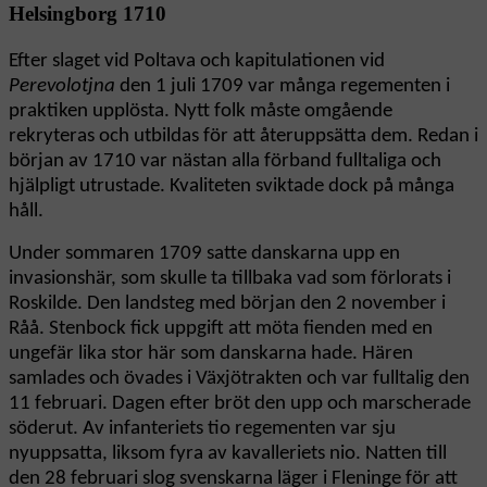
Helsingborg 1710
Efter slaget vid Poltava och kapitulationen vid
Perevolotjna
den 1 juli 1709 var många regementen i
praktiken upplösta. Nytt folk måste omgående
rekryteras och utbildas för att återuppsätta dem. Redan i
början av 1710 var nästan alla förband fulltaliga och
hjälpligt utrustade. Kvaliteten sviktade dock på många
håll.
Under sommaren 1709 satte danskarna upp en
invasionshär, som skulle ta tillbaka vad som förlorats i
Roskilde. Den landsteg med början den 2 november i
Råå. Stenbock fick uppgift att möta fienden med en
ungefär lika stor här som danskarna hade. Hären
samlades och övades i Växjötrakten och var fulltalig den
11 februari. Dagen efter bröt den upp och marscherade
söderut. Av infanteriets tio regementen var sju
nyuppsatta, liksom fyra av kavalleriets nio. Natten till
den 28 februari slog svenskarna läger i Fleninge för att