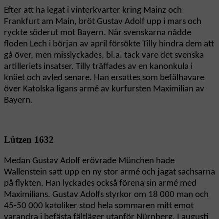
Efter att ha legat i vinterkvarter kring Mainz och
Frankfurt am Main, bröt Gustav Adolf upp i mars och
ryckte söderut mot Bayern. När svenskarna nådde
floden Lech i början av april försökte Tilly hindra dem att
gå över, men misslyckades, bl.a. tack vare det svenska
artilleriets insatser. Tilly träffades av en kanonkula i
knäet och avled senare. Han ersattes som befälhavare
över Katolska ligans armé av kurfursten Maximilian av
Bayern.
Lützen 1632
Medan Gustav Adolf erövrade München hade
Wallenstein satt upp en ny stor armé och jagat sachsarna
på flykten. Han lyckades också förena sin armé med
Maximilians. Gustav Adolfs styrkor om 18 000 man och
45-50 000 katoliker stod hela sommaren mitt emot
varandra i befästa fältläger utanför Nürnberg. I augusti