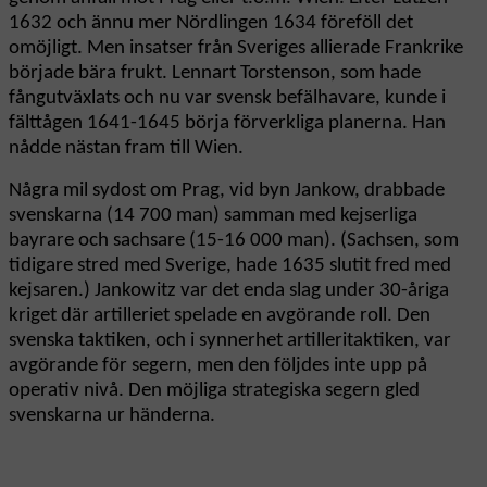
1632 och ännu mer Nördlingen 1634 föreföll det
omöjligt. Men insatser från Sveriges allierade Frankrike
började bära frukt. Lennart Torstenson, som hade
fångutväxlats och nu var svensk befälhavare, kunde i
fälttågen 1641-1645 börja förverkliga planerna. Han
nådde nästan fram till Wien.
Några mil sydost om Prag, vid byn Jankow, drabbade
svenskarna (14 700 man) samman med kejserliga
bayrare och sachsare (15-16 000 man). (Sachsen, som
tidigare stred med Sverige, hade 1635 slutit fred med
kejsaren.) Jankowitz var det enda slag under 30-åriga
kriget där artilleriet spelade en avgörande roll. Den
svenska taktiken, och i synnerhet artilleritaktiken, var
avgörande för segern, men den följdes inte upp på
operativ nivå. Den möjliga strategiska segern gled
svenskarna ur händerna.