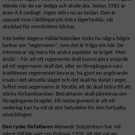
elände när de var lediga och skulle äta. Sedan 1985 är
även A 6 nedlagt. Ingen störs nu av tavlan. Den är
uppsatt inne i Skillingaryds östra lägerhydda, väl
skyddad för omvärldens blickar.
Inte heller dagens militärhistoriker tycks ha några högre
tankar om ”segernamn”, som det är fråga om här. De
intresserar sig mera för andra aspekter av kriget. Men
ändå! – För att ett regemente skall kunna göra anspråk
på ett segernamn skall det, eller en föregångare vars
traditioner regementet bevarar, ha gjort en avgörande
insats i det aktuella slaget och det skall ha slutat i seger.
Syftet med segernamn är förstås att de skall bidra till att
stärka förbandsandan. Betraktaren skall påminnas om
föregångares bragder. Ett motargument är att ett
nederlag kan ha väl så stor betydelse för den fortsatta
utvecklingen.
Den ryske författaren
Alexandr Solzjenitsyn har vid
något tillfälle sagt om
Poltava 1709,
att det var en