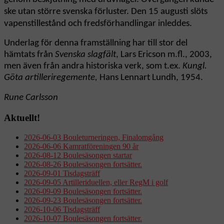
ske utan större svenska förluster. Den 15 augusti slöts
vapenstillestånd och fredsförhandlingar inleddes.
Underlag för denna framställning har till stor del
hämtats från
Svenska slagfält
, Lars Ericson m.fl., 2003,
men även från andra historiska verk, som t.ex.
Kungl.
Göta artilleriregemente,
Hans Lennart Lundh, 1954.
Rune Carlsson
Aktuellt!
2026-06-03 Bouleturneringen, Finalomgång
2026-06-06 Kamratföreningen 90 år
2026-08-12 Boulesäsongen startar
2026-08-26 Boulesäsongen fortsätter.
2026-09-01 Tisdagsträff
2026-09-05 Artilleriduellen, eller RegM i golf
2026-09-09 Boulesäsongen fortsätter.
2026-09-23 Boulesäsongen fortsätter.
2026-10-06 Tisdagsträff
2026-10-07 Boulesäsongen fortsätter.