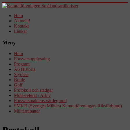
Hem
Aktuellt!
Kontakt
Länkar
Meny
Hem
Försvarsupplysning
Program
A6 Historia
Styrelse
Boule
Golf
Protokoll och stadgar
Mötesreferat / Arkiv
Försvarsmaktens värdegrund
SMKR (Sveriges Militära Kamratföreningars Riksförbund)
Militärrabatter
Protokoll