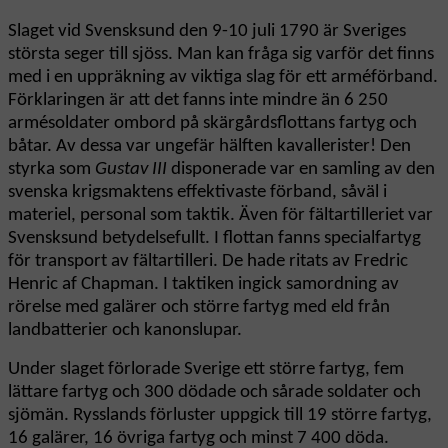
Slaget vid Svensksund den 9-10 juli 1790 är Sveriges
största seger till sjöss. Man kan fråga sig varför det finns
med i en uppräkning av viktiga slag för ett arméförband.
Förklaringen är att det fanns inte mindre än 6 250
armésoldater ombord på skärgårdsflottans fartyg och
båtar. Av dessa var ungefär hälften kavallerister! Den
styrka som
Gustav III
disponerade var en samling av den
svenska krigsmaktens effektivaste förband, såväl i
materiel, personal som taktik. Även för fältartilleriet var
Svensksund betydelsefullt. I flottan fanns specialfartyg
för transport av fältartilleri. De hade ritats av Fredric
Henric af Chapman. I taktiken ingick samordning av
rörelse med galärer och större fartyg med eld från
landbatterier och kanonslupar.
Under slaget förlorade Sverige ett större fartyg, fem
lättare fartyg och 300 dödade och sårade soldater och
sjömän. Rysslands förluster uppgick till 19 större fartyg,
16 galärer, 16 övriga fartyg och minst 7 400 döda.