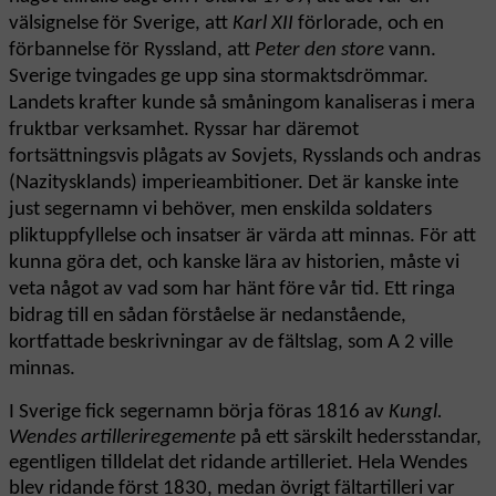
välsignelse för Sverige, att
Karl XII
förlorade, och en
förbannelse för Ryssland, att
Peter den store
vann.
Sverige tvingades ge upp sina stormaktsdrömmar.
Landets krafter kunde så småningom kanaliseras i mera
fruktbar verksamhet. Ryssar har däremot
fortsättningsvis plågats av Sovjets, Rysslands och andras
(Nazitysklands) imperieambitioner. Det är kanske inte
just segernamn vi behöver, men enskilda soldaters
pliktuppfyllelse och insatser är värda att minnas. För att
kunna göra det, och kanske lära av historien, måste vi
veta något av vad som har hänt före vår tid. Ett ringa
bidrag till en sådan förståelse är nedanstående,
kortfattade beskrivningar av de fältslag, som A 2 ville
minnas.
I Sverige fick segernamn börja föras 1816 av
Kungl.
Wendes artilleriregemente
på ett särskilt hedersstandar,
egentligen tilldelat det ridande artilleriet. Hela Wendes
blev ridande först 1830, medan övrigt fältartilleri var