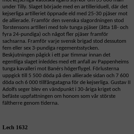
mot kejserliga-katolska ligans styrkor om 35 000 man
under Tilly. Slaget började med en artilleriduell, där det
kejserliga artilleriet öppnade eld med 25-30 pjäser mot
de allierade. Framför den svenska slagordningen stod
Torstensons artilleri med tolv tunga pjäser (åtta 18- och
fyra 24-pundiga) och något fler pjäser framför
sachsarna. Framför varje svensk brigad stod dessutom
fem eller sex 3-pundiga regementsstycken.
Beskjutningen pågick i ett par timmar innan det
egentliga slaget inleddes med ett anfall av Pappenheims
tunga kavalleri mot Banérs högerflygel. Förlusterna
uppgick till 5 500 döda på den allierade sidan och 7 600
döda och 6 000 tillfångatagna för de kejserliga. Gustav II
Adolfs seger blev en vändpunkt i 30-åriga kriget och
befäste uppfattningen om honom som vår störste
fältherre genom tiderna.
Lech 1632