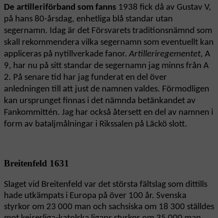
De artilleriförband som fanns
1938 fick då av Gustav V,
på hans 80-årsdag, enhetliga blå standar utan
segernamn. Idag är det Försvarets traditionsnämnd som
skall rekommendera vilka segernamn som eventuellt kan
appliceras på nytillverkade fanor.
Artilleriregementet
, A
9, har nu på sitt standar de segernamn jag minns från A
2. På senare tid har jag funderat en del över
anledningen till att just de namnen valdes. Förmodligen
kan ursprunget finnas i det nämnda betänkandet av
Fankommittén. Jag har också återsett en del av namnen i
form av bataljmålningar i Rikssalen på Läckö slott.
Breitenfeld 1631
Slaget vid Breitenfeld var det största fältslag som dittills
hade utkämpats i Europa på över 100 år. Svenska
styrkor om 23 000 man och sachsiska om 18 300 ställdes