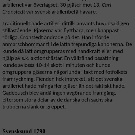
artilleriet var överlägset, 30 pjäser mot 13.
Carl
Cronstedt
var svensk artilleribefälhavare.
Traditionellt hade artilleri dittills använts huvudsakligen
stillastående. Pjäserna var flyttbara, men knappast
rörliga. Cronstedt ändrade på det. Han införde
anmarschbommar till de lätta trepundiga kanonerna. De
kunde då lätt omgrupperas med handkraft eller med
hjälp av s.k. aktionshästar. En vältränad besättning
kunde avlossa 10-14 skott i minuten och kunde
omgruppera pjäserna någorlunda i takt med fotfolkets
framryckning. Fienden fick intrycket, att det svenska
artilleriet hade många fler pjäser än det faktiskt hade.
Gadebusch blev ändå ingen avgörande framgång,
eftersom stora delar av de danska och sachsiska
trupperna slank ur greppet.
Svensksund 1790