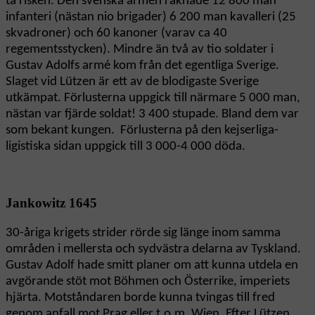
ta risken. Den svenska armén räknade 12 800 man
infanteri (nästan nio brigader) 6 200 man kavalleri (25
skvadroner) och 60 kanoner (varav ca 40
regementsstycken). Mindre än två av tio soldater i
Gustav Adolfs armé kom från det egentliga Sverige.
Slaget vid Lützen är ett av de blodigaste Sverige
utkämpat. Förlusterna uppgick till närmare 5 000 man,
nästan var fjärde soldat! 3 400 stupade. Bland dem var
som bekant kungen. Förlusterna på den kejserliga-
ligistiska sidan uppgick till 3 000-4 000 döda.
Jankowitz 1645
30-åriga krigets strider rörde sig länge inom samma
områden i mellersta och sydvästra delarna av Tyskland.
Gustav Adolf hade smitt planer om att kunna utdela en
avgörande stöt mot Böhmen och Österrike, imperiets
hjärta. Motståndaren borde kunna tvingas till fred
genom anfall mot Prag eller t.o.m. Wien. Efter Lützen