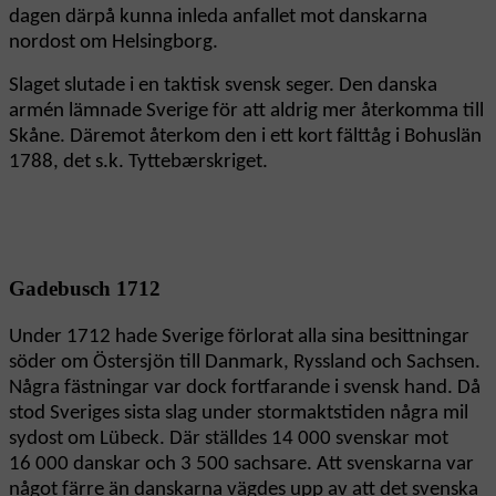
dagen därpå kunna inleda anfallet mot danskarna
nordost om Helsingborg.
Slaget slutade i en taktisk svensk seger. Den danska
armén lämnade Sverige för att aldrig mer återkomma till
Skåne. Däremot återkom den i ett kort fälttåg i Bohuslän
1788, det s.k. Tyttebærskriget.
Gadebusch 1712
Under 1712 hade Sverige förlorat alla sina besittningar
söder om Östersjön till Danmark, Ryssland och Sachsen.
Några fästningar var dock fortfarande i svensk hand. Då
stod Sveriges sista slag under stormaktstiden några mil
sydost om Lübeck. Där ställdes 14 000 svenskar mot
16 000 danskar och 3 500 sachsare. Att svenskarna var
något färre än danskarna vägdes upp av att det svenska