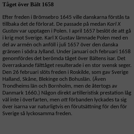
Tåget över Bält 1658
Efter freden i Brömsebro 1645 ville danskarna förstås ta
tillbaka det de förlorat. De passade på medan
Karl X
Gustav
var upptagen i Polen. I april 1657 beslöt de att gå
i krig mot Sverige. Karl X Gustav lämnade Polen med en
del av armén och anföll i juli 1657 över den danska
gränsen i södra Jylland. Under januari och februari 1658
genomfördes det berömda tåget över Bältens isar. Det
överraskande fälttåget resulterade i en stor svensk seger.
Den 26 februari slöts freden i Roskilde, som gav Sverige
Halland, Skåne, Blekinge och Bohuslän. (Även
Trondheims län och Bornholm, men de återtogs av
Danmark 1660.) Någon direkt artilleristisk prestation låg
väl inte i överfarten, men
att
förbanden lyckades ta sig
över isarna var naturligtvis en förutsättning för den för
Sverige så lyckosamma freden.