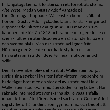
tillfångatogs Lennart Torstenson i ett försök att storma
Alte Veste.
Medan Gustav Adolf väntade på
förstärkningar hoppades Wallenstein kunna svälta ut
honom. Gustav Adolf lyckades få sina förstärkningar och
disponerade i slutet av augusti 45 000 man och 175
kanoner. Inte förrän 1813 och Napoleonkrigen skulle en
svensk fältherre åter disponera en så stor styrka på en
och samma plats. Men när armén avtågade från
Nürnberg den 8 september hade styrkan nästan
halverats i småstrider, deserteringar, sjukdomar och
svält.
Den 4 november blev det känt att Wallenstein börjat
sprida sina styrkor i kvarter inför vintern. Pappenheim
hade tågat bort med en stor del av armén mot Halle.
Wallenstein stod kvar med återstoden kring Lützen. Han
räknade inte med att svenskarna skulle våga anfalla
innan de hade återförenats med sachsarna. Gustav Adolf
såg styrkeförhållandena som gynnsamma och beslöt att