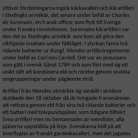
Utöver fördelningarna ingick kårkavalleri och kårartilleri
i Stedingks armékår, det senare under befäl av
Charles
de Suremain
, en fransk officer som flytt till Sverige
under franska revolutionen. Suremains kårartilleri var
den del av Stedingks armékår som kom att göra den
viktigaste insatsen under fälttåget. I styrkan fanns två
ridande batterier ur
Kungl. Wendes artilleriregemente
under befäl av
Carl von Cardell
. Det var en preussare
som gått i svensk tjänst 1789 och som fört med sig ett
unikt sätt att kombinera eld och rörelse genom snabba
omgrupperingar under pågående strid.
Artilleri från Wendes utmärkte sig särskilt i stridens
slutskede den 18 oktober då de tvingade fransmännen
att retirera genom eld från sina två ridande batterier och
ett batteri med tolvpundspjäser, som tidigare tillhört
Svea artilleri
men nu bemannades av wendister, alla
pjäserna uppställda på linje. Svenskarna höll på att
överflyglas av franskt gardeskavalleri, men det jagades