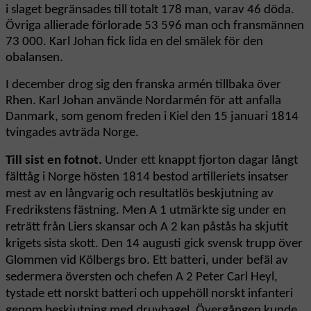
i slaget begränsades till totalt 178 man, varav 46 döda.
Övriga allierade förlorade 53 596 man och fransmännen
73 000. Karl Johan fick lida en del smälek för den
obalansen.
I december drog sig den franska armén tillbaka över
Rhen. Karl Johan använde Nordarmén för att anfalla
Danmark, som genom freden i Kiel den 15 januari 1814
tvingades avträda Norge.
Till sist en fotnot.
Under ett knappt fjorton dagar långt
fälttåg i Norge hösten 1814 bestod artilleriets insatser
mest av en långvarig och resultatlös beskjutning av
Fredrikstens fästning. Men A 1 utmärkte sig under en
reträtt från Liers skansar och A 2 kan påstås ha skjutit
krigets sista skott. Den 14 augusti gick svensk trupp över
Glommen vid Kölbergs bro. Ett batteri, under befäl av
sedermera översten och chefen A 2 Peter Carl Heyl,
tystade ett norskt batteri och uppehöll norskt infanteri
genom beskjutning med druvhagel. Övergången kunde