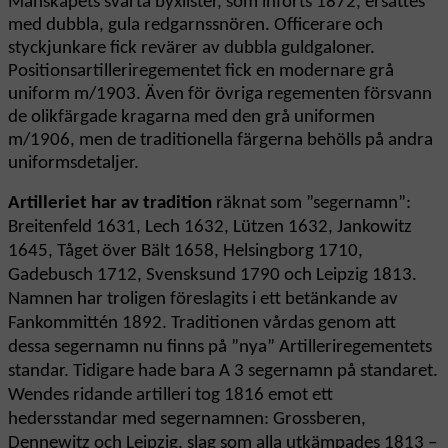
Manskapets svarta byxlister, som införts 1872, ersattes
med dubbla, gula redgarnssnören. Officerare och
styckjunkare fick revärer av dubbla guldgaloner.
Positionsartilleriregementet fick en modernare grå
uniform m/1903. Även för övriga regementen försvann
de olikfärgade kragarna med den grå uniformen
m/1906, men de traditionella färgerna behölls på andra
uniformsdetaljer.
Artilleriet
har av tradition
räknat som ”segernamn”:
Breitenfeld 1631, Lech 1632, Lützen 1632, Jankowitz
1645, Tåget över Bält 1658, Helsingborg 1710,
Gadebusch 1712, Svensksund 1790 och Leipzig 1813.
Namnen har troligen föreslagits i ett betänkande av
Fankommittén 1892. Traditionen vårdas genom att
dessa segernamn nu finns på ”nya” Artilleriregementets
standar. Tidigare hade bara A 3 segernamn på standaret.
Wendes ridande artilleri tog 1816 emot ett
hedersstandar med segernamnen: Grossberen,
Dennewitz och Leipzig, slag som alla utkämpades 1813 –