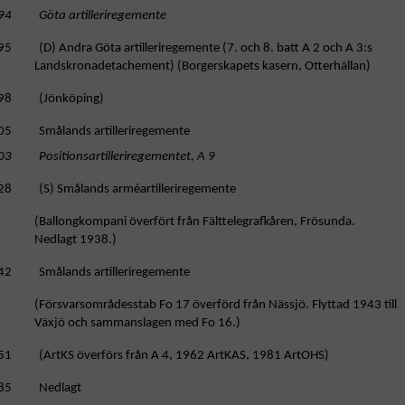
94 Göta artilleriregemente
95 (D) Andra Göta artilleriregemente (7. och 8. batt A 2 och A 3:s
Landskronadetachement) (Borgerskapets kasern, Otterhällan)
98 (Jönköping)
05 Smålands artilleriregemente
03 Positionsartilleriregementet, A 9
28 (S) Smålands arméartilleriregemente
allongkompani överfört från Fälttelegrafkåren, Frösunda.
Nedlagt 1938.)
42 Smålands artilleriregemente
örsvarsområdesstab Fo 17 överförd från Nässjö. Flyttad 1943 till
Växjö och sammanslagen med Fo 16.)
51 (ArtKS överförs från A 4, 1962 ArtKAS, 1981 ArtOHS)
85 Nedlagt