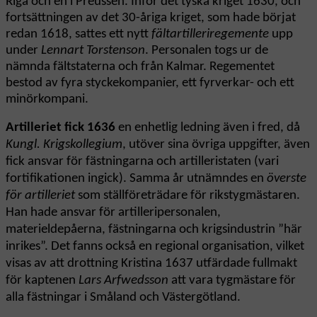
Riga och en i Preussen. Inför det tyska kriget 1630, och
fortsättningen av det 30-åriga kriget, som hade börjat
redan 1618, sattes ett nytt
fältartilleriregemente
upp
under
Lennart Torstenson
. Personalen togs ur de
nämnda fältstaterna och från Kalmar. Regementet
bestod av fyra styckekompanier, ett fyrverkar- och ett
minörkompani.
Artilleriet fick 1636
en enhetlig ledning även i fred, då
Kungl. Krigskollegium
, utöver sina övriga uppgifter, även
fick ansvar för fästningarna och artilleristaten (vari
fortifikationen ingick). Samma år utnämndes en
överste
för artilleriet
som ställföreträdare för rikstygmästaren.
Han hade ansvar för artilleripersonalen,
materieldepåerna, fästningarna och krigsindustrin ”här
inrikes”. Det fanns också en regional organisation, vilket
visas av att drottning Kristina 1637 utfärdade fullmakt
för kaptenen
Lars Arfwedsson
att vara tygmästare för
alla fästningar i Småland och Västergötland.