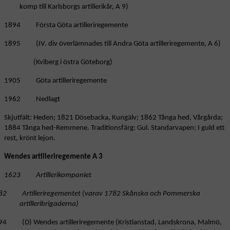
komp till Karlsborgs artillerikår, A 9)
1894 Första Göta artilleriregemente
1895 (IV. div överlämnades till Andra Göta artilleriregemente, A 6)
(Kviberg i östra Göteborg)
1905 Göta artilleriregemente
1962 Nedlagt
Skjutfält: Heden; 1821 Dösebacka, Kungälv; 1862 Tånga hed, Vårgårda;
1884 Tånga hed-Remmene. Traditionsfärg: Gul. Standarvapen: I guld ett
rest, krönt lejon.
Wendes artilleriregemente A 3
1623 Artillerikompaniet
82 Artilleriregementet (varav 1782 Skånska och Pommerska
artilleribrigaderna)
94 (D) Wendes artilleriregemente (Kristianstad, Landskrona, Malmö,