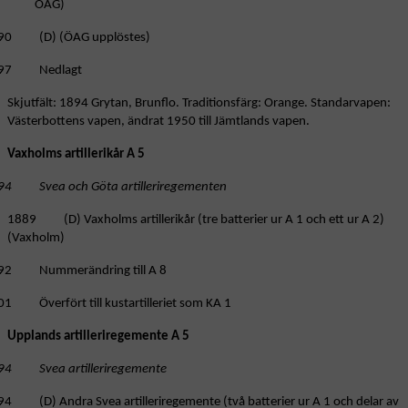
ÖAG)
90 (D) (ÖAG upplöstes)
97 Nedlagt
Skjutfält: 1894 Grytan, Brunflo. Traditionsfärg: Orange. Standarvapen:
Västerbottens vapen, ändrat 1950 till Jämtlands vapen.
Vaxholms artillerikår A 5
94 Svea och Göta artilleriregementen
1889 (D) Vaxholms artillerikår (tre batterier ur A 1 och ett ur A 2)
(Vaxholm)
92 Nummerändring till A 8
01 Överfört till kustartilleriet som KA 1
Upplands artilleriregemente A 5
94 Svea artilleriregemente
94 (D) Andra Svea artilleriregemente (två batterier ur A 1 och delar av