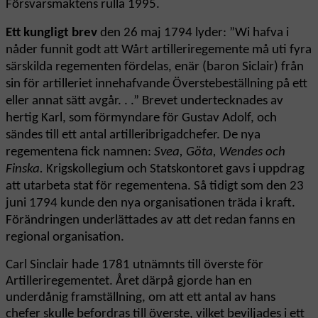
Försvarsmaktens rulla 1995.
Ett kungligt brev
den 26 maj 1794 lyder: ”Wi hafva i
nåder funnit godt att Wårt artilleriregemente må uti fyra
särskilda regementen fördelas, enär (baron Siclair) från
sin för artilleriet innehafvande Överstebeställning på ett
eller annat sätt avgår. . .” Brevet undertecknades av
hertig Karl, som förmyndare för Gustav Adolf, och
sändes till ett antal artilleribrigadchefer. De nya
regementena fick namnen:
Svea, Göta, Wendes och
Finska.
Krigskollegium och Statskontoret gavs i uppdrag
att utarbeta stat för regementena. Så tidigt som den 23
juni 1794 kunde den nya organisationen träda i kraft.
Förändringen underlättades av att det redan fanns en
regional organisation.
Carl Sinclair hade 1781 utnämnts till överste för
Artilleriregementet. Året därpå gjorde han en
underdånig framställning, om att ett antal av hans
chefer skulle befordras till överste, vilket beviljades i ett