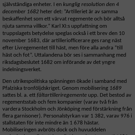
självständiga enheter. I en
kunglig resolution den 4
december 1682
heter det: ”Artilleriet är av samma
beskaffenhet som ett värvat regemente och bör alltså
njuta samma villkor.” Karl XI:s uppfattning om
truppslagets betydelse speglas också i ett brev den 10
november 1683, där artilleriofficerare ges rang näst
efter Livregementet till häst, men före alla andra ”till
häst och fot”. Uttalandena bör ses i sammanhang med
riksdagsbeslutet 1682 om införande av det yngre
indelningsverket.
Den utrikespolitiska spänningen ökade i samband med
Pfalziska tronföljdskriget. Genom mobilisering
1689
sattes bl. a. ett
fältartilleriregemente
upp. Det bestod av
regementsstab och fem kompanier (varav två från
vardera Stockholm och Jönköping med förstärkning från
flera garnisoner). Personalstyrkan var 1 382, varav 976 i
stallstaten för inte mindre än 1 678 hästar.
Mobiliseringen avbröts dock och huvuddelen