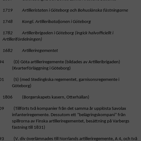
1719 Artilleristaten i Göteborg och Bohuslänska fästningarne
1748 Kongl. Artilleribataljonen i Göteborg
1782 Artilleribrigaden i Göteborg (ingick halvofficiellt i
Artillerifördelningen)
1682 Artilleriregementet
94 (D) Göta artilleriregemente (bildades av Artilleribrigaden)
(Kvarterförläggning i Göteborg)
01 (S) (med Stedingkska regementet, garnisonsregemente i
Göteborg)
1806 (Borgerskapets kasern, Otterhällan)
09 (Tillförts två kompanier från det samma år upplösta Savolax
infanteriregemente. Dessutom ett ”belägringskompani” från
spillrorna av Finska artilleriregementet, besättning på Varbergs
fästning till 1831)
3 (V. div överlämnades till Norrlands artilleriregemente, A 4, och två