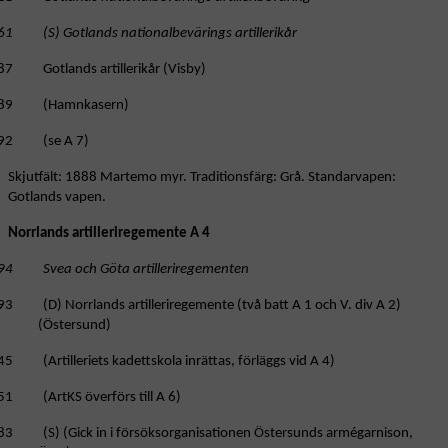
61 (S) Gotlands nationalbevärings artillerikår
87 Gotlands artillerikår (Visby)
89 (Hamnkasern)
92 (se A 7)
Skjutfält: 1888 Martemo myr. Traditionsfärg: Grå. Standarvapen:
Gotlands vapen.
Norrlands artilleriregemente A 4
94 Svea och Göta artilleriregementen
93 (D) Norrlands artilleriregemente (två batt A 1 och V. div A 2)
(Östersund)
5 (Artilleriets kadettskola inrättas, förläggs vid A 4)
51 (ArtKS överförs till A 6)
83 (S) (Gick in i försöksorganisationen Östersunds armégarnison,