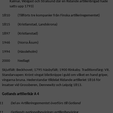
Kalmar, Wolgast och Stralsund där en Ridande artilleribrigad hade
satts upp 1793)
1810 (Tillförts tre kompanier från Finska artilleriregementet)
1815 (Kristianstad, Landskrona)
1897 (Kristianstad)
1946 (Norra Åsum)
1994 (Hässleholm)
2000 Nedlagt
Skjutfält: Beckhovet; 1795 Näsbyfält; 1900 Rinkaby. Traditionsfärg: Vit.
Standarvapen: Krönt vingat blixtknippe i guld om vilket en hand griper,
vingarna bruna. Hederstandar tilldelat Ridande artilleriet 1816 för
insatser vid Grossberen, Dennewitz och Leipzig 1813.
Gotlands artillerikår A 4
11 Del av Artilleriregementet överförs till Gotland
11 Gotlands nationalbevärings artilleribeväring