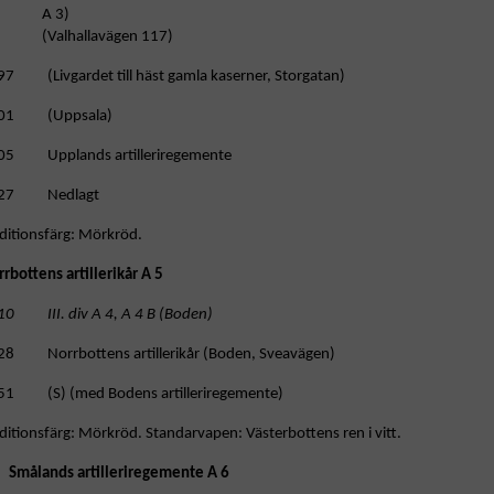
A 3)
(Valhallavägen 117)
97 (Livgardet till häst gamla kaserner, Storgatan)
01 (Uppsala)
05 Upplands artilleriregemente
27 Nedlagt
ditionsfärg: Mörkröd.
rbottens artillerikår A 5
10 III. div A 4, A 4 B (Boden)
28 Norrbottens artillerikår (Boden, Sveavägen)
51 (S) (med Bodens artilleriregemente)
ditionsfärg: Mörkröd. Standarvapen: Västerbottens ren i vitt.
Smålands artilleriregemente A 6