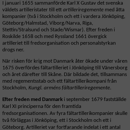
I januari 1655 sammanförde Karl X Gustav det svenska
väldets artilleristater till ett
artilleriregemente
med åtta
kompanier (två i Stockholm och ett i vardera Jönköping,
Göteborg/Halmstad, Viborg/Narva, Riga,
Stettin/Stralsund och Stade/Wismar). Efter freden i
Roskilde 1658 och med Ryssland 1661 övergick
artilleriet till fredsorganisation och personalstyrkan
drogs ner.
När risken för krig mot Danmark åter ökade under våren
1675 överfördes fältartilleriet i Jönköping till Vänersborg
och året därefter till Skåne. Där bildade det, tillsammans
med regementsstab och ett fältartillerikompani från
Stockholm,
Kungl. arméns fältartilleriregemente
.
Efter freden med Danmark
i september 1679 fastställde
Karl XI principerna för den framtida
fredsorganisationen. Av fyra fältartillerikompanier skulle
två förläggas i Jönköping, ett i Stockholm och ett i
Göteborg. Artilleriet var fortfarande indelat i ett antal