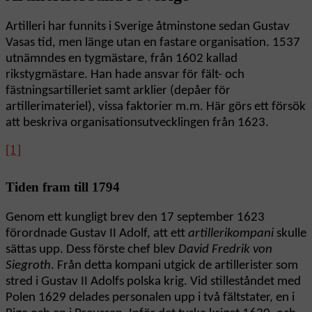
Artilleri har funnits i Sverige åtminstone sedan Gustav
Vasas tid, men länge utan en fastare organisation. 1537
utnämndes en tygmästare, från 1602 kallad
rikstygmästare. Han hade ansvar för fält- och
fästningsartilleriet samt arklier (depåer för
artillerimateriel), vissa faktorier m.m. Här görs ett försök
att beskriva organisationsutvecklingen från 1623.
[1]
Tiden fram till 1794
Genom ett kungligt brev den 17 september 1623
förordnade Gustav II Adolf, att ett
artillerikompani
skulle
sättas upp. Dess förste chef blev
David Fredrik von
Siegroth
. Från detta kompani utgick de artillerister som
stred i Gustav II Adolfs polska krig. Vid stilleståndet med
Polen 1629 delades personalen upp i två fältstater, en i