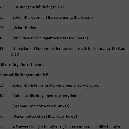
93 Karlsborgs artillerikår (se A 9)
02 Boden-Karlsborg artilleriregemente (Karlsborg)
06 (delar i Boden)
12 (huvuddelen och regementsstaben i Boden)
19 Uppdelades i Bodens artilleriregemente och Karlsborgs artillerikår,
A 10
ditionsfärg: Gul och svart.
dens artilleriregemente A 8
02 Boden-Karlsborgs artilleriregemente (se A 8 ovan)
19 Bodens artilleriregemente (Åbergsleden)
51 (S) (med Norrbottens artillerikår)
75 (Regementschefen tillika fobef Fo 63)
0 A 8 avvecklas. (En bataljon ingår som Norrlands artilleribataljon i