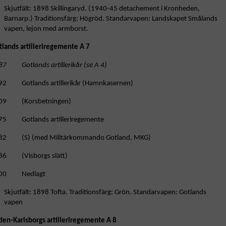
Skjutfält: 1898 Skillingaryd. (1940-45 detachement i Kronheden,
Barnarp.) Traditionsfärg: Högröd. Standarvapen: Landskapet Smålands
vapen, lejon med armborst.
tlands artilleriregemente A 7
87 Gotlands artillerikår (se A 4)
92 Gotlands artillerikår (Hamnkasernen)
09 (Korsbetningen)
75 Gotlands artilleriregemente
82 (S) (med Militärkommando Gotland, MKG)
86 (Visborgs slätt)
00 Nedlagt
Skjutfält: 1898 Tofta. Traditionsfärg: Grön. Standarvapen: Gotlands
vapen
den-Karlsborgs artilleriregemente A 8