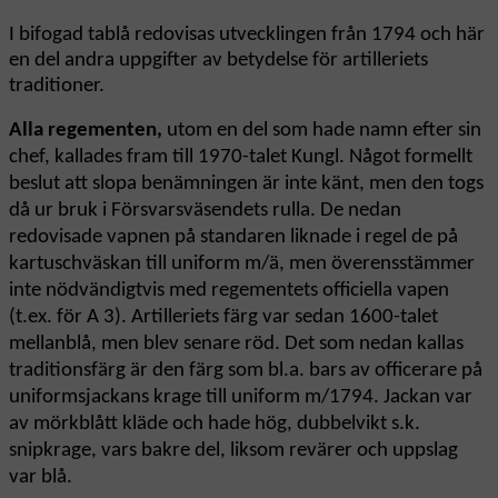
I bifogad tablå redovisas utvecklingen från 1794 och här
en del andra uppgifter av betydelse för artilleriets
traditioner.
Alla regementen,
utom en del som hade namn efter sin
chef, kallades fram till 1970-talet Kungl. Något formellt
beslut att slopa benämningen är inte känt, men den togs
då ur bruk i Försvarsväsendets rulla. De nedan
redovisade vapnen på standaren liknade i regel de på
kartuschväskan till uniform m/ä, men överensstämmer
inte nödvändigtvis med regementets officiella vapen
(t.ex. för A 3). Artilleriets färg var sedan 1600-talet
mellanblå, men blev senare röd. Det som nedan kallas
traditionsfärg är den färg som bl.a. bars av officerare på
uniformsjackans krage till uniform m/1794. Jackan var
av mörkblått kläde och hade hög, dubbelvikt s.k.
snipkrage, vars bakre del, liksom revärer och uppslag
var blå.