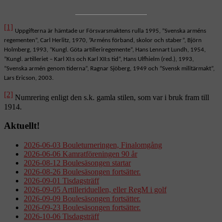
[1]
Uppgifterna är hämtade ur Försvarsmaktens rulla 1995, ”Svenska arméns
regementen”, Carl Herlitz, 1970, ”Arméns förband, skolor och staber”, Björn
Holmberg, 1993, ”Kungl. Göta artilleriregemente”, Hans Lennart Lundh, 1954,
”Kungl. artilleriet – Karl XI:s och Karl XII:s tid”, Hans Ulfhielm (red.), 1993,
”Svenska armén genom tiderna”, Ragnar Sjöberg, 1949 och ”Svensk militärmakt”,
Lars Ericson, 2003.
[2]
Numrering enligt den s.k. gamla stilen, som var i bruk fram till
1914.
Aktuellt!
2026-06-03 Bouleturneringen, Finalomgång
2026-06-06 Kamratföreningen 90 år
2026-08-12 Boulesäsongen startar
2026-08-26 Boulesäsongen fortsätter.
2026-09-01 Tisdagsträff
2026-09-05 Artilleriduellen, eller RegM i golf
2026-09-09 Boulesäsongen fortsätter.
2026-09-23 Boulesäsongen fortsätter.
2026-10-06 Tisdagsträff