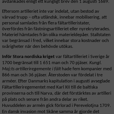
avdankades enligt ett kungligt brev den 1 augusti 1689.
Eftersom artilleriet inte var indelat, utan bestod av
värvad trupp – ofta utländsk, innebar mobilisering, att
personal samlades från flera fältartilleristater,
överfördes från fästningsartilleriet eller nyrekryterades.
Materiel hämtades från olika materieldepåer. Stallstaten
var begränsad i fred, vilket innebar stora kostnader och
svårigheter när den behövde utökas.
Inför Stora nordiska kriget
var fältartilleriet i Sverige år
1700 begränsat till 1 651 man och 70 pjäser.
Kungl.
Maj:ts artilleriregemente i fält
hade fem kompanier med
866 man och 36 pjäser. Återstoden var fördelat i tre
arméer. Efter Danmarks kapitulation i augusti avseglade
Fältartilleriregementet med Karl XII till de baltiska
provinserna och till Narva, där det förstärktes av artilleri
på plats och senare från andra delar av riket.
Huvuddelen av armén gick förlorad i Perevelotjna 1709.
En dansk invasion mot Skåne samma år gjorde det