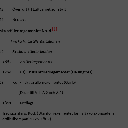
42 Överfört till Luftvärnet som Lv 1
61 Nedlagt
[1]
nska artilleriregementet No. 4
nska fältartilleribataljonen
82 Finska artilleribrigaden
1682 Artilleriregementet
1794 (D) Finska artilleriregementet (Helsingfors)
09 F.d. Finska artilleriregementet (Gävle)
(Delar till A 1, A 2 och A 3)
1811 Nedlagt
Traditionsfärg: Röd. (Utanför regementet fanns Savolaxbrigadens
artillerikompani 1775-1809)