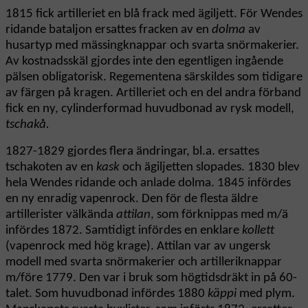
1815 fick artilleriet en blå frack med ägiljett. För Wendes
ridande bataljon ersattes fracken av en
dolma
av
husartyp med mässingknappar och svarta snörmakerier.
Av kostnadsskäl gjordes inte den egentligen ingående
pälsen obligatorisk. Regementena särskildes som tidigare
av färgen på kragen. Artilleriet och en del andra förband
fick en ny, cylinderformad huvudbonad av rysk modell,
tschakå.
1827-1829 gjordes flera ändringar, bl.a. ersattes
tschakoten av en
kask
och ägiljetten slopades. 1830 blev
hela Wendes ridande och anlade dolma. 1845 infördes
en ny enradig vapenrock. Den för de flesta äldre
artillerister välkända
attilan
, som förknippas med m/ä
infördes 1872. Samtidigt infördes en enklare
kollett
(vapenrock med hög krage). Attilan var av ungersk
modell med svarta snörmakerier och artilleriknappar
m/före 1779. Den var i bruk som högtidsdräkt in på 60-
talet. Som huvudbonad infördes 1880
käppi
med plym.