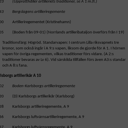
3 (Upprätthåller artilleriets traditioner, se A 1 m.fl.)
43 Bergslagens artilleriregemente
00 Artilleriregementet (Kristinehamn)
05 (Boden från 09-01) (Norrlands artilleribataljon överförs från I 19)
Traditionsfärg: Högröd. Standarvapen: I centrum Lilla riksvapnets tre
kronor, som också ingår i A 9:s vapen, liksom de gjorde för A 1. I hörnen
vapen för övriga regementen, vilkas traditioner förs vidare. (A 2:s
traditioner bevaras av Lv 6). Vid särskilda tillfällen förs även A3:s standar
och A 8:s fana.
lsborgs artillerikår A 10
02 Boden-Karlsborgs artilleriregemente
20 (D) Karlsborgs artillerikår (Karlsborg)
28 Karlsborgs artilleriregemente, A 9
36 Karlsborgs luftvärnsartilleriregemente, A 9
37 Karlsborgs luftvärnsregemente, A 9