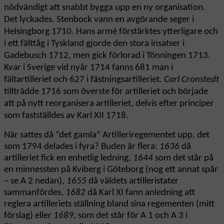
nödvändigt att snabbt bygga upp en ny organisation.
Det lyckades. Stenbock vann en avgörande seger i
Helsingborg 1710. Hans armé förstärktes ytterligare och
i ett fälttåg i Tyskland gjorde den stora insatser i
Gadebusch 1712, men gick förlorad i Tönningen 1713.
Kvar i Sverige vid nyår 1714 fanns 681 man i
fältartilleriet och 627 i fästningsartilleriet.
Carl Cronstedt
tillträdde 1716 som överste för artilleriet och började
att på nytt reorganisera artilleriet, delvis efter principer
som fastställdes av Karl XII 1718.
När sattes då ”det gamla” Artilleriregementet upp, det
som 1794 delades i fyra? Buden är flera:
1636
då
artilleriet fick en enhetlig ledning,
1644
som det står på
en minnessten på Kviberg i Göteborg (nog ett annat spår
– se A 2 nedan),
1655
då väldets artilleristater
sammanfördes,
1682
då Karl XI fann anledning att
reglera artilleriets ställning bland sina regementen (mitt
förslag) eller
1689
, som det står för A 1 och A 3 i