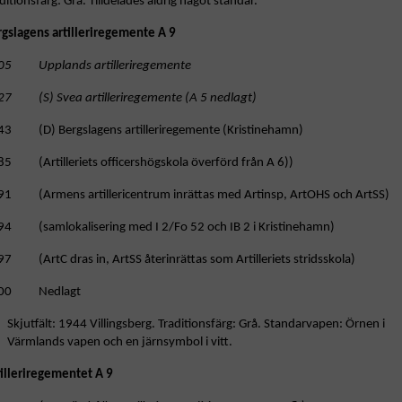
ditionsfärg: Grå. Tilldelades aldrig något standar.
rgslagens artilleriregemente A 9
05 Upplands artilleriregemente
27 (S) Svea artilleriregemente (A 5 nedlagt)
43 (D) Bergslagens artilleriregemente (Kristinehamn)
85 (Artilleriets officershögskola överförd från A 6))
91 (Armens artillericentrum inrättas med Artinsp, ArtOHS och ArtSS)
94 (samlokalisering med I 2/Fo 52 och IB 2 i Kristinehamn)
7 (ArtC dras in, ArtSS återinrättas som Artilleriets stridsskola)
00 Nedlagt
Skjutfält: 1944 Villingsberg. Traditionsfärg: Grå. Standarvapen: Örnen i
Värmlands vapen och en järnsymbol i vitt.
tilleriregementet A 9