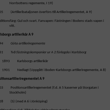
Norrbottens regemente, I 19)
5 (Artilleribataljonen överförs till Artilleriregementet, A 9)
ditionsfärg: Gul och svart. Fanvapen: Fästningen i Bodens stads vapen i
vitt.
lsborgs artillerikår A 9
94 Göta artilleriregemente
31 Två fästningskompanier ur A 2 förlagda i Karlsborg
1893 Karlsborgs artillerikår
1901 Nedlagt (Uppgått i Boden-Karlsborgs artilleriregemente, A 8)
sitionsartilleriregementet A 9
03 Positionsartilleriregementet (f.d. A 5 kaserner på Storgatan i
Stockholm)
28 (S) (med A 6 i Jönköping)