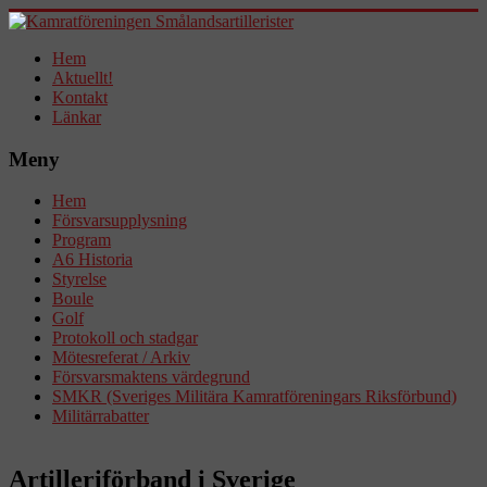
Hem
Aktuellt!
Kontakt
Länkar
Meny
Hem
Försvarsupplysning
Program
A6 Historia
Styrelse
Boule
Golf
Protokoll och stadgar
Mötesreferat / Arkiv
Försvarsmaktens värdegrund
SMKR (Sveriges Militära Kamratföreningars Riksförbund)
Militärrabatter
Artilleriförband i Sverige