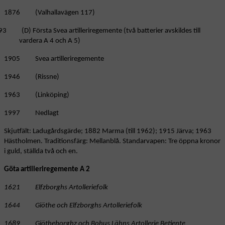
1876 (Valhallavägen 117)
3 (D) Första Svea artilleriregemente (två batterier avskildes till
vardera A 4 och A 5)
1905 Svea artilleriregemente
1946 (Rissne)
1963 (Linköping)
1997 Nedlagt
Skjutfält: Ladugårdsgärde; 1882 Marma (till 1962); 1915 Järva; 1963
Hästholmen. Traditionsfärg: Mellanblå. Standarvapen: Tre öppna kronor
i guld, ställda två och en.
Göta artilleriregemente A 2
1621 Elfzborghs Artolleriefolk
1644 Giöthe och Elfzborghs Artolleriefolk
1689 Giötheborghz och Bohus Lähns Artollerie Betiente