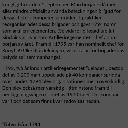
kungligt brev den 1 september. Man började då mer
eller mindre officiellt använda beteckningen
brigad
för
dessa chefers kompetensområden. I praktiken
reorganiserades dessa brigader och gavs 1794 namn
som artilleriregementen. (Se vidare i bifogad tablå.)
Sinclair var kvar som Artilleriregementets chef ännu i
början av året. Fram till 1795 var han nominellt chef för
Kungl. Artilleri Fördelningen
, vilket talar för brigadernas
betydelse i sammanhanget.
1792, två år innan artilleriregementet ”delades”, bestod
det av 3 200 man uppdelade på 40 kompanier spridda
över landet. 1794 blev organisationen mera överskådlig.
Den blev också mer varaktig – åtminstone fram till
nedläggningsvågen i slutet av 1900-talet. Det som har
varit och det som finns kvar redovisas nedan.
Tiden från 1794