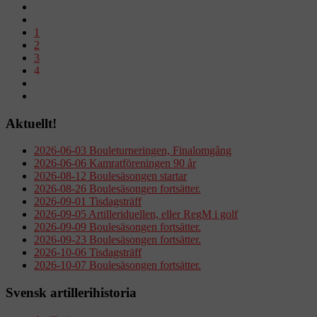
1
2
3
4
Aktuellt!
2026-06-03 Bouleturneringen, Finalomgång
2026-06-06 Kamratföreningen 90 år
2026-08-12 Boulesäsongen startar
2026-08-26 Boulesäsongen fortsätter.
2026-09-01 Tisdagsträff
2026-09-05 Artilleriduellen, eller RegM i golf
2026-09-09 Boulesäsongen fortsätter.
2026-09-23 Boulesäsongen fortsätter.
2026-10-06 Tisdagsträff
2026-10-07 Boulesäsongen fortsätter.
Svensk artillerihistoria