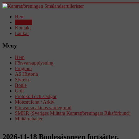
Hem
Aktuellt!
Kontakt
Länkar
Meny
Hem
Försvarsupplysning
Program
A6 Historia
Styrelse
Boule
Golf
Protokoll och stadgar
Mötesreferat / Arkiv
Försvarsmaktens värdegrund
SMKR (Sveriges Militära Kamratföreningars Riksförbund)
Militärrabatter
2026-11-18 Boulesäsongen fortsätter.