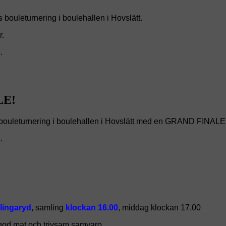
ns bouleturnering i boulehallen i Hovslätt.
r.
.
LE!
 bouleturnering i boulehallen i Hovslätt med en GRAND FINALE
.
llingaryd
, samling
klockan 16.00
, middag klockan 17.00
ed god mat och trivsam samvaro.