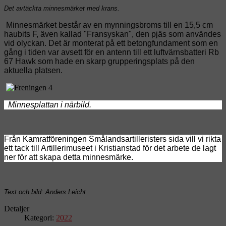
Det avtäckta minnesmärket med krans.
Minnesmärket består av en mynningsbroms till en 15,5 cm
haubits F, även kallad "Fransyskan", den pjäs som användes
vid olyckan. Det är monterat på ett betongfundament som en
gång i tiden var avsett för en antenn till ett luftvärnsbatteri Rb
67 Hawk som hade en skarp grupperingsplats på den
aktuella platsen.
Minnesplattan i närbild.
Från Kamratföreningen Smålandsartilleristers sida vill vi rikta
ett tack till Artillerimuseet i Kristianstad för det arbete de lagt
ner för att skapa detta minnesmärke.
Text och bild: Anders Leicht
Detaljer
Kategori:
2022