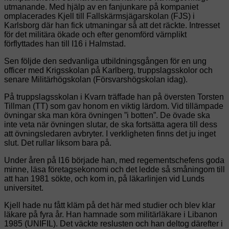
utmanande. Med hjälp av en fanjunkare på kompaniet
omplacerades Kjell till Fallskärmsjägarskolan (FJS) i
Karlsborg där han fick utmaningar så att det räckte. Intresset
för det militära ökade och efter genomförd värnplikt
förflyttades han till I16 i Halmstad.
Sen följde den sedvanliga utbildningsgången för en ung
officer med Krigsskolan på Karlberg, truppslagsskolor och
senare Militärhögskolan (Försvarshögskolan idag).
På truppslagsskolan i Kvarn träffade han på översten Torsten
Tillman (TT) som gav honom en viktig lärdom. Vid tillämpade
övningar ska man köra övningen ”i botten”. De övade ska
inte veta när övningen slutar, de ska fortsätta agera till dess
att övningsledaren avbryter. I verkligheten finns det ju inget
slut. Det rullar liksom bara på.
Under åren på I16 började han, med regementschefens goda
minne, läsa företagsekonomi och det ledde så småningom till
att han 1981 sökte, och kom in, på läkarlinjen vid Lunds
universitet.
Kjell hade nu fått kläm på det här med studier och blev klar
läkare på fyra år. Han hamnade som militärläkare i Libanon
1985 (UNIFIL). Det väckte reslusten och han deltog därefter i