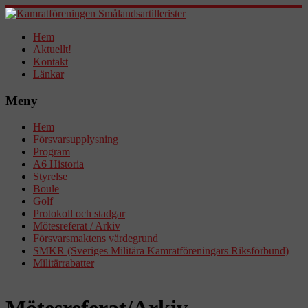
Hem
Aktuellt!
Kontakt
Länkar
Meny
Hem
Försvarsupplysning
Program
A6 Historia
Styrelse
Boule
Golf
Protokoll och stadgar
Mötesreferat / Arkiv
Försvarsmaktens värdegrund
SMKR (Sveriges Militära Kamratföreningars Riksförbund)
Militärrabatter
Mötesreferat/Arkiv