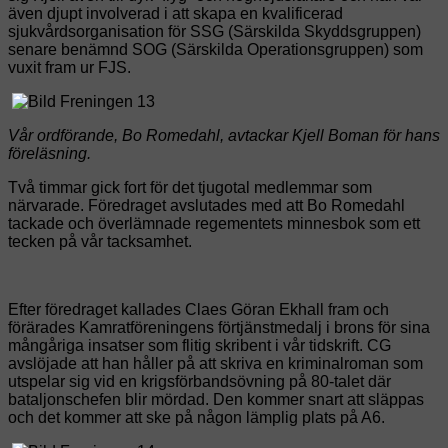
även djupt involverad i att skapa en kvalificerad
sjukvårdsorganisation för SSG (Särskilda Skyddsgruppen)
senare benämnd SOG (Särskilda Operationsgruppen) som
vuxit fram ur FJS.
Vår ordförande, Bo Romedahl, avtackar Kjell Boman för hans
föreläsning.
Två timmar gick fort för det tjugotal medlemmar som
närvarade. Föredraget avslutades med att Bo Romedahl
tackade och överlämnade regementets minnesbok som ett
tecken på vår tacksamhet.
Efter föredraget kallades Claes Göran Ekhall fram och
förärades Kamratföreningens förtjänstmedalj i brons för sina
mångåriga insatser som flitig skribent i vår tidskrift. CG
avslöjade att han håller på att skriva en kriminalroman som
utspelar sig vid en krigsförbandsövning på 80-talet där
bataljonschefen blir mördad. Den kommer snart att släppas
och det kommer att ske på någon lämplig plats på A6.