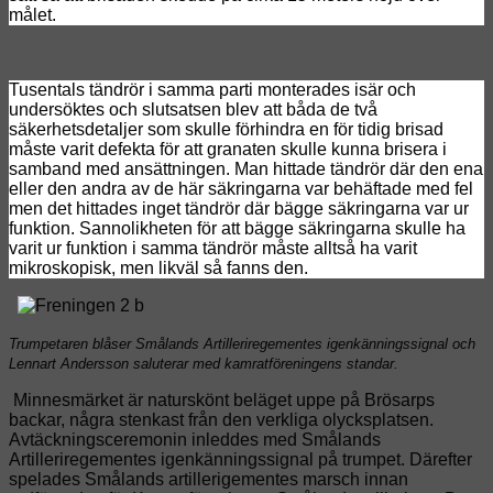
målet.
Tusentals tändrör i samma parti monterades isär och
undersöktes och slutsatsen blev att båda de två
säkerhetsdetaljer som skulle förhindra en för tidig brisad
måste varit defekta för att granaten skulle kunna brisera i
samband med ansättningen.
Man hittade tändrör där den ena
eller den andra av de här säkringarna var behäftade med fel
men det hittades inget tändrör där bägge säkringarna var ur
funktion.
Sannolikheten för att bägge säkringarna skulle ha
varit ur funktion i samma tändrör måste alltså ha varit
mikroskopisk, men likväl så fanns den.
Trumpetaren blåser Smålands Artilleriregementes igenkänningssignal och
Lennart Andersson saluterar med kamratföreningens standar.
Minnesmärket är naturskönt beläget uppe på Brösarps
backar, några stenkast från den verkliga olycksplatsen.
Avtäckningsceremonin inleddes med Smålands
Artilleriregementes igenkänningssignal på trumpet. Därefter
spelades Smålands artillerigementes marsch innan