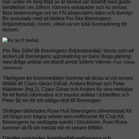
han under en lång följd av år berikat vår tidskrift med glada
berättelser om
Sillens Vänners
eskapader och nu senast
flera beskrivningar om en FN-observatörs öden och äventyr.
Bo avslutade med att tilldela Per Åke föreningens
förtjänstmedalj i brons, vilket var en total överraskning för
honom.
Per Åke Ståhl får föreningens förtjänstmedalj i brons som ett
tecken på föreningens uppskattning av hans långa gärning
med årliga artiklar om bland annat Sillens Vänner.
Foto: Göran
Johansson.
Ytterligare tre bronsmedaljer kommer att delas ut vid senare
tillfälle till Claes Göran Ekhall, Anders Boman och Peter
Waldener (Ing 2). Claes Göran och Anders får sina medaljer
för ett flertal informativa och muntra artiklar i tidskriften och
Peter får sin för sitt viktiga stöd till föreningen.
Slutligen tilldelades Rune Hall föreningens silvermedalj för
sitt långa och trägna arbete som ordförande för Club A6,
föreningens nu nedlagda satellit i Stockholm. Även Rune
kommer att få sin medalj vid ett senare tillfälle.
Därefter avslutades årsmötesförhandlingarna och