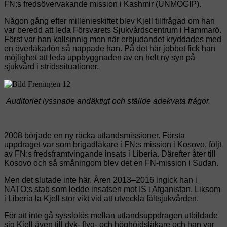
FN:s fredsövervakande mission i Kashmir (UNMOGIP).
Någon gång efter millenieskiftet blev Kjell tillfrågad om han
var beredd att leda Försvarets Sjukvårdscentrum i Hammarö.
Först var han kallsinnig men när erbjudandet kryddades med
en överläkarlön så nappade han. På det här jobbet fick han
möjlighet att leda uppbyggnaden av en helt ny syn på
sjukvård i stridssituationer.
Auditoriet lyssnade andäktigt och ställde adekvata frågor.
2008 började en ny räcka utlandsmissioner. Första
uppdraget var som brigadläkare i FN:s mission i Kosovo, följt
av FN:s fredsframtvingande insats i Liberia. Därefter åter till
Kosovo och så småningom blev det en FN-mission i Sudan.
Men det slutade inte här. Åren 2013–2016 ingick han i
NATO:s stab som ledde insatsen mot IS i Afganistan. Liksom
i Liberia la Kjell stor vikt vid att utveckla fältsjukvården.
För att inte gå sysslolös mellan utlandsuppdragen utbildade
sig Kjell även till dyk- flyg- och höghöjdsläkare och han var