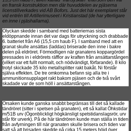
en fransk konstruktion men där huvuddelen av pjäserna
licenstillverkades vid AB Bofors. Just det här exemplaret står
vid entrén till Artillerimuseet i Kristianstad (de har ytterligare
en inne i pjäshallarna).
Olyckan skedde i samband med batteriernas sista
eldöppnande innan det var dags för utryckning och drabbade
6. batteriet från A6 (15,5 cm haub F). I samband med att en
granat skulle ansättas (laddas) briserade den inne i bakre
delen på eldröret. Förmodligen när granatens koppargördel
pressades in i eldrörets räfflor av kraften från ansättarstången
(vilket var ett fullt normalt, och nödvändigt, förfarande). 8 kilo
trotyl skickade 35 kilo metallsplitter rakt bakåt. Ni förstår
själva effekten. De tre omkomna befann sig alla tre i
ammunitionsupplaget rakt bakom pjäsen och de två svårt
skadade var de som höll i ansättarstången.
Orsaken kunde ganska snabbt begränsas till det så kallade
tändröret (sitter i spetsen på granaten), ett så kallat Öhkstidar
m/51B urv (Ögonblickligt högkänsligt spetstidanslagsrör, urv
står för urverk). På de här tändrören kunde man ställa in tiden
från avfyrningen till när granaten skulle brisera och tiden var
satt så att brisaden skedde på cirka 15 meters höjd över