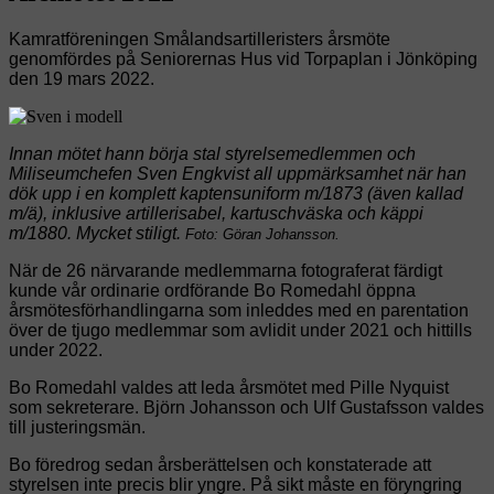
Kamratföreningen Smålandsartilleristers årsmöte
genomfördes på Seniorernas Hus vid Torpaplan i Jönköping
den 19 mars 2022.
Innan mötet hann börja stal styrelsemedlemmen och
Miliseumchefen Sven Engkvist all uppmärksamhet när han
dök upp i en komplett kaptensuniform m/1873 (även kallad
m/ä), inklusive artillerisabel, kartuschväska och käppi
m/1880. Mycket stiligt.
Foto: Göran Johansson.
När de 26 närvarande medlemmarna fotograferat färdigt
kunde vår ordinarie ordförande Bo Romedahl öppna
årsmötesförhandlingarna som inleddes med en parentation
över de tjugo medlemmar som avlidit under 2021 och hittills
under 2022.
Bo Romedahl valdes att leda årsmötet med Pille Nyquist
som sekreterare. Björn Johansson och Ulf Gustafsson valdes
till justeringsmän.
Bo föredrog sedan årsberättelsen och konstaterade att
styrelsen inte precis blir yngre. På sikt måste en föryngring