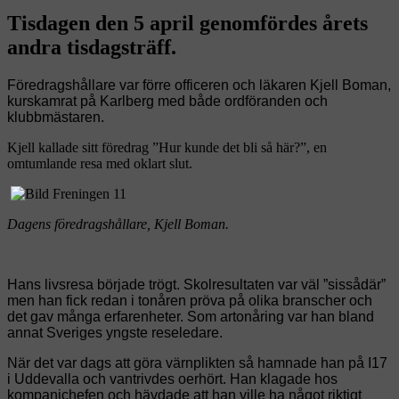
Tisdagen den 5 april genomfördes årets
andra tisdagsträff.
Föredragshållare var förre officeren och läkaren Kjell Boman,
kurskamrat på Karlberg med både ordföranden och
klubbmästaren.
Kjell kallade sitt föredrag ”Hur kunde det bli så här?”, en
omtumlande resa med oklart slut.
Dagens föredragshållare, Kjell Boman.
Hans livsresa började trögt. Skolresultaten var väl ”sissådär”
men han fick redan i tonåren pröva på olika branscher och
det gav många erfarenheter. Som artonåring var han bland
annat Sveriges yngste reseledare.
När det var dags att göra värnplikten så hamnade han på I17
i Uddevalla och vantrivdes oerhört. Han klagade hos
kompanichefen och hävdade att han ville ha något riktigt