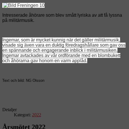
Intresserade åhörare som blev smått lyriska av att få lyssna
på militärmusik.
Ingemar, som är mycket kunnig när det gäller militärmusik,
visade sig även vara en duktig föredragshållare som gav oss
en spännande och engagerande inblick i militärmusiken.
Ingemar avtackades av vår ordförande med en blombukett
och åhörarna gav honom en varm applåd.
Text och bild: NG Olsson
Detaljer
Kategori:
2022
Årsmötet 2022