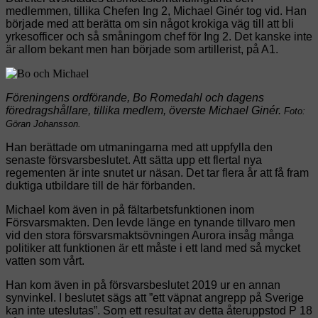
medlemmen, tillika Chefen Ing 2, Michael Ginér tog vid. Han
började med att berätta om sin något krokiga väg till att bli
yrkesofficer och så småningom chef för Ing 2. Det kanske inte
är allom bekant men han började som artillerist, på A1.
Föreningens ordförande, Bo Romedahl och dagens
föredragshållare, tillika medlem, överste Michael Ginér.
Foto:
Göran Johansson.
Han berättade om utmaningarna med att uppfylla den
senaste försvarsbeslutet. Att sätta upp ett flertal nya
regementen är inte snutet ur näsan. Det tar flera år att få fram
duktiga utbildare till de här förbanden.
Michael kom även in på fältarbetsfunktionen inom
Försvarsmakten. Den levde länge en tynande tillvaro men
vid den stora försvarsmaktsövningen Aurora insåg många
politiker att funktionen är ett måste i ett land med så mycket
vatten som vårt.
Han kom även in på försvarsbeslutet 2019 ur en annan
synvinkel. I beslutet sägs att ”ett väpnat angrepp på Sverige
kan inte uteslutas”. Som ett resultat av detta återuppstod P 18