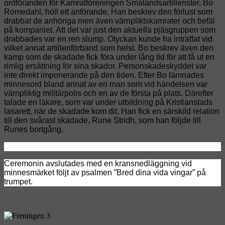
ordföranden för Kamratföreningen Smålandsartillerister, Bo
Romedahl, höll ett anförande. Han beskrev den förlust som
drabbat de anhöriga men även värnpliktskamrater och befäl
på kompaniet. Att det var just den aktuella pjäsgruppen som
drabbades var en ren slump. Olyckan kunde ha inträffat vid
vilket annat artilleriförband som helst. Bo beskrev även den
kamp som de skadade fick föra under lång tid för att få ut en
rimlig ersättning för sina skador. Personskadeskyddet var
inte direkt imponerande på den tiden. Efter Bo lämnades
minnesord bland annat av en man som vid händelsen var
värnpliktig militärpolis och en av de första på plats. Därefter
talade en läkare, som var under utbildning på Kristianstads
lasarett, när de skadade kom dit. Han fick en särskild relation
till den svårast skadade, Rune Stridh, som han följde till
Runes bortgång.
Ceremonin avslutades med en kransnedläggning vid
minnesmärket följt av psalmen ”Bred dina vida vingar” på
trumpet.