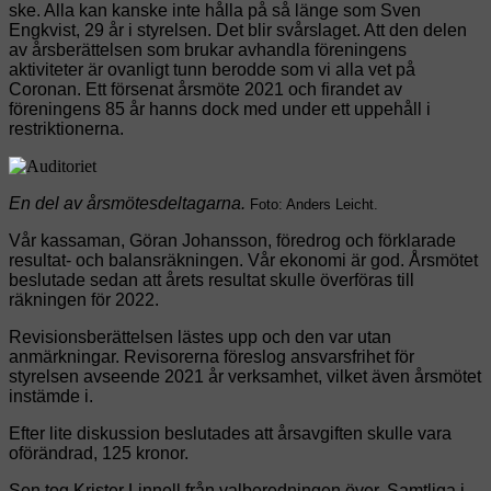
ske. Alla kan kanske inte hålla på så länge som Sven
Engkvist, 29 år i styrelsen. Det blir svårslaget. Att den delen
av årsberättelsen som brukar avhandla föreningens
aktiviteter är ovanligt tunn berodde som vi alla vet på
Coronan. Ett försenat årsmöte 2021 och firandet av
föreningens 85 år hanns dock med under ett uppehåll i
restriktionerna.
En del av årsmötesdeltagarna.
Foto: Anders Leicht.
Vår kassaman, Göran Johansson, föredrog och förklarade
resultat- och balansräkningen. Vår ekonomi är god. Årsmötet
beslutade sedan att årets resultat skulle överföras till
räkningen för 2022.
Revisionsberättelsen lästes upp och den var utan
anmärkningar. Revisorerna föreslog ansvarsfrihet för
styrelsen avseende 2021 år verksamhet, vilket även årsmötet
instämde i.
Efter lite diskussion beslutades att årsavgiften skulle vara
oförändrad, 125 kronor.
Sen tog Krister Linnell från valberedningen över. Samtliga i