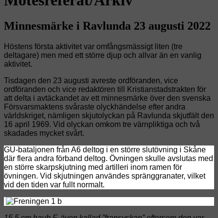
Minnesmärke i Ravlunda 23 augusti 2022
Höstens första aktivitet var omfångsmässigt liten (tre
deltagare) men med ett större djup och allvar än en vanlig
aktivitet.
Tisdagen den 23 augusti avreste ordföranden, vice
ordföranden och vice redaktören till Kristianstadstrakten för
att delta i avtäckandet av ett minnesmärke över den svenska
Försvarsmaktens svåraste olyckhändelse efter andra
världskriget, nämligen skjutolyckan på Ravlunda skjutfält den
16 april 1969. Vid olyckan omkom tre värnpliktiga och två
skadades mycket svårt.
GU-bataljonen från A6 deltog i en större slutövning i Skåne
där flera andra förband deltog. Övningen skulle avslutas med
en större skarpskjutning med artilleri inom ramen för
övningen. Vid skjutningen användes spränggranater, vilket
vid den tiden var fullt normalt.
15,5 cm haub F, även kallad ”fransyskan” eftersom den var