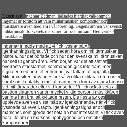
Dagen gäst,
Ingemar Badman, hälsades hjärtligt välkommen.
Ingemar är förutom att vara militärmusiker, kompositör och
musiklärare även medlem i vår förening. Dagens ämnen var svensk
militärmusik, försvarets marscher förr och nu samt Hemvärnets
musikkårer.
Ingemar inledde med att vi fick lyssna på A6
igenkänningssignal. Vi fick sedan höra om militärmusiken
historia, hur det började och hur den svenska militärmusiken
har sett ut genom åren. Från början var det ett sätt att
överrösta stridslarmet, kommandon gick inte fram, men
signaler med horn eller trumpet var lättare att uppfatta.
Militärmusiken användes också vi olika militära ceremonier
samt som kontaktyta mot allmänheten i form av marschmusik
vid militärparader eller vid konserter. Vi fick också veta att
bastrumslagaren var en mycket viktig person i musikkåren,
var inte han bra, så kvittade resten. De flesta av oss
upplevde även ett visst mått av igenkännande, när vi fick
lyssnade på revelj, tapto, igenkänningssignaler och
marscher. som gjorde det hela än mer intressant. Vi fick även
höra lite om en marschs uppbyggnad och om olika
kompositörer.