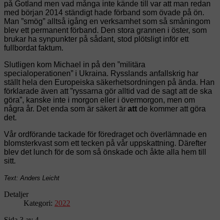
på Gotland men vad många inte kände till var att man redan
med början 2014 ständigt hade förband som övade på ön.
Man ”smög” alltså igång en verksamhet som så småningom
blev ett permanent förband. Den stora grannen i öster, som
brukar ha synpunkter på sådant, stod plötsligt inför ett
fullbordat faktum.
Slutligen kom Michael in på den ”militära
specialoperationen” i Ukraina. Rysslands anfallskrig har
ställt hela den Europeiska säkerhetsordningen på ända. Han
förklarade även att ”ryssarna gör alltid vad de sagt att de ska
göra”, kanske inte i morgon eller i övermorgon, men om
några år. Det enda som är säkert är
att
de kommer att göra
det.
Vår ordförande tackade för föredraget och överlämnade en
blomsterkvast som ett tecken på vår uppskattning. Därefter
blev det lunch för de som så önskade och åkte alla hem till
sitt.
Text: Anders Leicht
Detaljer
Kategori:
2022
Sida 3 av 4