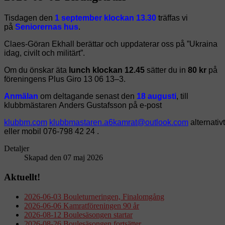
Tisdagen den
1 september klockan 13.30
träffas vi
på
Seniorernas hus
.
Claes-Göran Ekhall berättar och uppdaterar oss på ”Ukraina
idag, civilt och militärt”.
Om du önskar äta
lunch klockan 12.45
sätter du in
80 kr
på
föreningens Plus Giro 13 06 13–3.
Anmälan
om deltagande senast den
18 augusti
, till
klubbmästaren
Anders Gustafsson på e-post
alternativ
eller mobil 076-798 42 24 .
Detaljer
Skapad den 07 maj 2026
Aktuellt!
2026-06-03 Bouleturneringen, Finalomgång
2026-06-06 Kamratföreningen 90 år
2026-08-12 Boulesäsongen startar
2026-08-26 Boulesäsongen fortsätter.