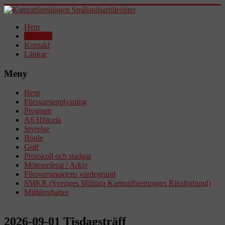
Hem
Aktuellt!
Kontakt
Länkar
Meny
Hem
Försvarsupplysning
Program
A6 Historia
Styrelse
Boule
Golf
Protokoll och stadgar
Mötesreferat / Arkiv
Försvarsmaktens värdegrund
SMKR (Sveriges Militära Kamratföreningars Riksförbund)
Militärrabatter
2026-09-01 Tisdagsträff