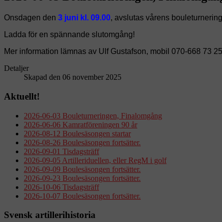
Onsdagen den
3 juni kl. 09.00
, avslutas vårens bouleturnering
Ladda för en spännande slutomgång!
Mer information lämnas av Ulf Gustafson, mobil 070-668 73 25
Detaljer
Skapad den 06 november 2025
Aktuellt!
2026-06-03 Bouleturneringen, Finalomgång
2026-06-06 Kamratföreningen 90 år
2026-08-12 Boulesäsongen startar
2026-08-26 Boulesäsongen fortsätter.
2026-09-01 Tisdagsträff
2026-09-05 Artilleriduellen, eller RegM i golf
2026-09-09 Boulesäsongen fortsätter.
2026-09-23 Boulesäsongen fortsätter.
2026-10-06 Tisdagsträff
2026-10-07 Boulesäsongen fortsätter.
Svensk artillerihistoria