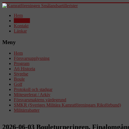
Hem
Aktuellt!
Kontakt
Länkar
Meny
Hem
Försvarsupplysning
Program
A6 Historia
Styrelse
Boule
Golf
Protokoll och stadgar
Mötesreferat / Arkiv
Försvarsmaktens värdegrund
SMKR (Sveriges Militära Kamratföreningars Riksförbund)
Militärrabatter
2026-06-03 Bouleturneringen, Finalomgån