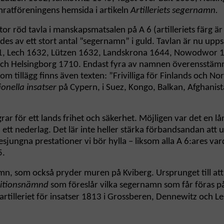
amratföreningens hemsida i artikeln
Artilleriets segernamn.
tor röd tavla i manskapsmatsalen på A 6 (artilleriets färg 
es av ett stort antal ”segernamn” i guld. Tavlan är nu uppsa
631, Lech 1632, Lützen 1632, Landskrona 1644, Nowodwor
h Helsingborg 1710. Endast fyra av namnen överensstämmer
 tillägg finns även texten: ”Frivilliga för Finlands och No
ionella insatser
på Cypern, i Suez, Kongo, Balkan, Afghanis
r för ett lands frihet och säkerhet. Möjligen var det en lån
a ett nederlag. Det lär inte heller stärka förbandsandan at
sjungna prestationer vi bör hylla – liksom alla A 6:ares varda
5.
n, som också pryder muren på Kviberg. Ursprunget till att 
ditionsnämnd
som föreslår vilka segernamn som får föras på
artilleriet för insatser 1813 i Grossberen, Dennewitz och Le