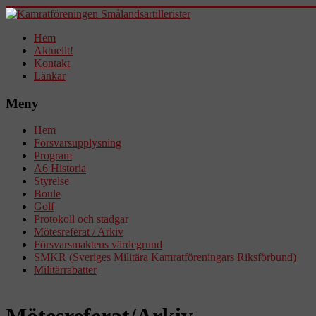
Hem
Aktuellt!
Kontakt
Länkar
Meny
Hem
Försvarsupplysning
Program
A6 Historia
Styrelse
Boule
Golf
Protokoll och stadgar
Mötesreferat / Arkiv
Försvarsmaktens värdegrund
SMKR (Sveriges Militära Kamratföreningars Riksförbund)
Militärrabatter
Mötesreferat/Arkiv