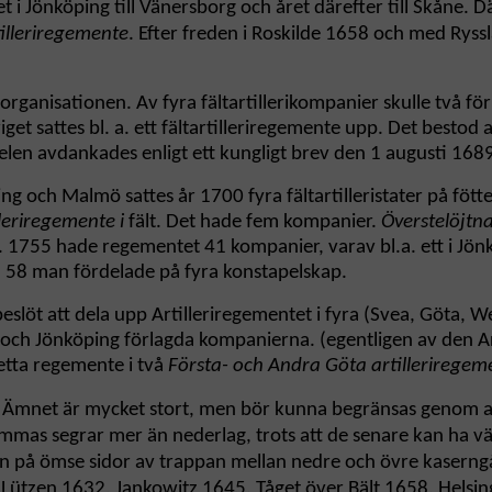
i Jönköping till Vänersborg och året därefter till Skåne. D
illeriregemente
. Efter freden i Roskilde 1658 och med Ryssl
organisationen. Av fyra fältartillerikompanier skulle två för
get sattes bl. a. ett fältartilleriregemente upp. Det besto
len avdankades enligt ett kungligt brev den 1 augusti 168
g och Malmö sattes år 1700 fyra fältartilleristater på fött
lleriregemente i
fält. Det hade fem kompanier.
Överstelöjtn
1755 hade regementet 41 kompanier, varav bl.a. ett i Jönkö
d 58 man fördelade på fyra konstapelskap.
slöt att dela upp Artilleriregementet i fyra (Svea, Göta, 
d och Jönköping förlagda kompanierna. (egentligen av den Ar
tta regemente i två
Första- och Andra Göta artilleriregem
Ämnet är mycket stort, men bör kunna begränsas genom att kop
mmas segrar mer än nederlag, trots att de senare kan ha väl
en på ömse sidor av trappan mellan nedre och övre kasern
, Lützen 1632, Jankowitz 1645, Tåget över Bält 1658, Hel