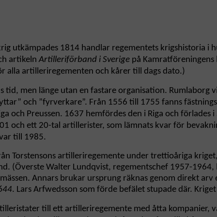
ta krig utkämpades 1814 handlar regementets krigshistoria i 
h artikeln
Artilleriförband i Sverige
på Kamratföreningens
r alla artilleriregementen och kårer till dags dato.)
as tid, men länge utan en fastare organisation. Rumlaborg
r” och ”fyrverkare”. Från 1556 till 1755 fanns fästningsarti
 i Riga och Preussen. 1637 hemfördes den i Riga och förlades i
01 och ett 20-tal artillerister, som lämnats kvar för bevakn
ar till 1985.
ån Torstensons artilleriregemente under trettioåriga kriget
land. (Överste Walter Lundqvist, regementschef 1957-1964,
cersmässen. Annars brukar ursprung räknas genom direkt arv
644
. Lars Arfwedsson som förde befälet stupade där. Krige
lleristater till ett artilleriregemente med åtta kompanier, v