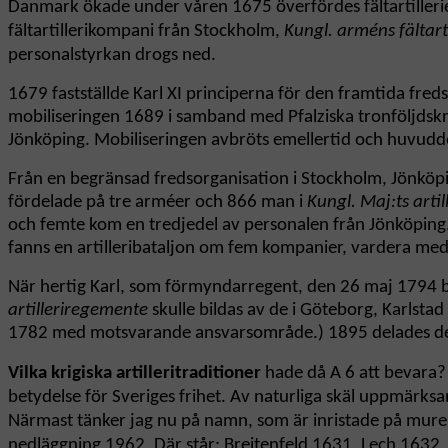
Danmark ökade under våren 1675 överfördes fältartilleriet 
fältartillerikompani från Stockholm,
Kungl. arméns fältart
personalstyrkan drogs ned.
1679 fastställde Karl XI principerna för den framtida freds
mobiliseringen 1689 i samband med Pfalziska tronföljdskri
Jönköping. Mobiliseringen avbröts emellertid och huvudde
Från en begränsad fredsorganisation i Stockholm, Jönköpin
fördelade på tre arméer och 866 man i
Kungl. Maj:ts arti
och femte kom en tredjedel av personalen från Jönköping. 
fanns en artilleribataljon om fem kompanier, vardera me
När hertig Karl, som förmyndarregent, den 26 maj 1794 be
artilleriregemente
skulle bildas av de i Göteborg, Karlsta
1782 med motsvarande ansvarsområde.) 1895 delades de
Vilka krigiska artilleritraditioner
hade då A 6 att bevara? 
betydelse för Sveriges frihet. Av naturliga skäl uppmärksa
Närmast tänker jag nu på namn, som är inristade på mur
nedläggning 1962. Där står: Breitenfeld 1631, Lech 1632