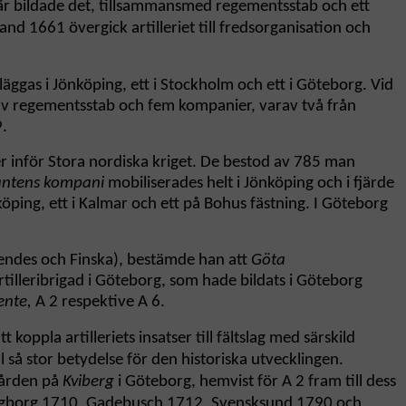
är bildade det, tillsammans
med regementsstab och ett
and 1661 övergick artilleriet till fredsorganisation och
läggas i Jönköping, ett i Stockholm och ett i Göteborg. Vid
d av regementsstab och fem kompanier, varav två från
9.
er inför Stora nordiska kriget. De bestod av 785 man
antens kompani
mobiliserades helt i Jönköping och i fjärde
ping, ett i Kalmar och ett på Bohus fästning. I Göteborg
Wendes och Finska), bestämde han att
Göta
tilleribrigad i Göteborg, som hade bildats i Göteborg
ente,
A 2 respektive A 6.
pla artilleriets insatser till fältslag med särskild
 så stor betydelse för den historiska utvecklingen.
gården på
Kviberg
i Göteborg, hemvist för A 2 fram till dess
singborg 1710, Gadebusch 1712, Svensksund 1790 och