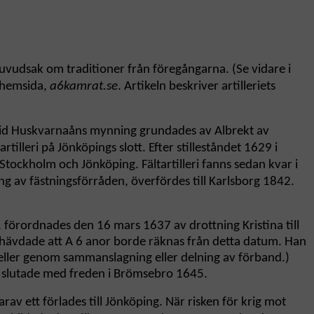
huvudsak om traditioner från föregångarna. (Se vidare i
 hemsida,
a6kamrat.se
. Artikeln beskriver artilleriets
 vid Huskvarnaåns mynning grundades av Albrekt av
lleri på Jönköpings slott. Efter stilleståndet 1629 i
 Stockholm och Jönköping. Fältartilleri fanns sedan kvar i
ing av fästningsförråden, överfördes till Karlsborg 1842.
, förordnades den 16 mars 1637 av drottning Kristina till
 hävdade att A 6 anor borde räknas från detta datum. Han
 eller genom sammanslagning eller delning av förband.)
t slutade med freden i Brömsebro 1645.
arav ett förlades till Jönköping. När risken för krig mot