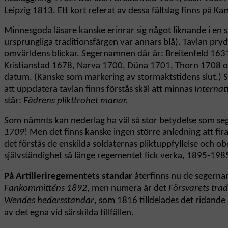
Leipzig 1813. Ett kort referat av dessa fältslag finns på K
Minnesgoda läsare kanske erinrar sig något liknande i en s
ursprungliga traditionsfärgen var annars blå). Tavlan prydd
omvärldens blickar. Segernamnen där är: Breitenfeld 1
Kristianstad 1678, Narva 1700, Düna 1701, Thorn 1708 oc
datum. (Kanske som markering av stormaktstidens slut.) Som
att uppdatera tavlan finns förstås skäl att minnas
Internat
står:
Fädrens plikttrohet manar.
Som nämnts kan nederlag ha väl så stor betydelse som segra
1709
! Men det finns kanske ingen större anledning att fir
det förstås de enskilda soldaternas pliktuppfyllelse och obe
självständighet så länge regementet fick verka, 1895-198
På Artilleriregementets standar
återfinns nu de segernam
Fankommitténs 1892
, men numera är det
Försvarets tra
Wendes hedersstandar
, som 1816 tilldelades det ridande 
av det egna vid särskilda tillfällen.