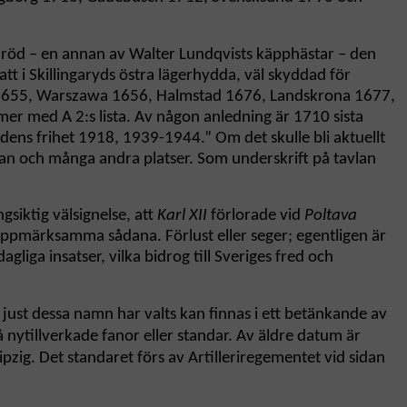
är röd – en annan av Walter Lundqvists käpphästar – den
tt i Skillingaryds östra lägerhydda, väl skyddad för
 1655, Warszawa 1656, Halmstad 1676, Landskrona 1677,
 med A 2:s lista. Av någon anledning är 1710 sista
rdens frihet 1918, 1939-1944.” Om det skulle bli aktuellt
tan och många andra platser. Som underskrift på tavlan
gsiktig välsignelse, att
Karl XII
förlorade vid
Poltava
t uppmärksamma sådana. Förlust eller seger; egentligen är
gliga insatser, vilka bidrog till Sveriges fred och
just dessa namn har valts kan finnas i ett betänkande av
 nytillverkade fanor eller standar. Av äldre datum är
ipzig. Det standaret förs av Artilleriregementet vid sidan