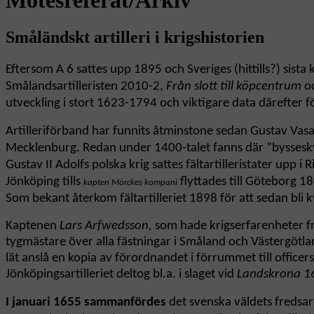
Småländskt artilleri i krigshistorien
Eftersom A 6 sattes upp 1895
och Sveriges (hittills?) sis
Smålandsartilleristen 2010-2,
Från slott till köpcentrum
oc
utveckling i stort 1623-1794 och viktigare data därefter fö
Artilleriförband har funnits åtminstone sedan Gustav Vas
Mecklenburg. Redan under 1400-talet fanns där ”bysseskytta
Gustav II Adolfs polska krig sattes fältartilleristater upp
Jönköping tills
flyttades till Göteborg 18
kapten Mörckes kompani
Som bekant återkom fältartilleriet 1898 för att sedan bli kv
Kaptenen
Lars Arfwedsson,
som hade krigserfarenheter fr
tygmästare över alla fästningar i Småland och Västergöt
lät anslå en kopia av förordnandet i förrummet till offi
Jönköpingsartilleriet deltog bl.a. i slaget vid
Landskrona 1
I januari 1655 sammanfördes
det svenska väldets fredsarti