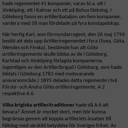
hade regementet 41 kompanier, varav bl.a. ett i
Jönköping, ett i Kalmar och ett på Bohus fästning. I
Göteborg fanns en artilleribataljon om fem kompanier,
vardera med 58 man fördelade på fyra konstapelskap.
När hertig Karl, som förmyndarregent, den 26 maj 1794
beslöt att dela upp Artilleriregementet i fyra (Svea, Göta,
Wendes och Finska), bestämde han att
Göta
artilleriregemente
skulle bildas av de i Göteborg,
Karlstad och Jönköping förlagda kompanierna.
(egentligen av den Artilleribrigad i Göteborg, som hade
bildats i Göteborg 1782 med motsvarande
ansvarsområde.) 1895 delades detta regemente i två
Första- och Andra Göta artilleriregemente,
A 2
respektive A 6.
Vilka krigiska artilleritraditioner
hade då A 6 att
bevara? Ämnet är mycket stort, men bör kunna
begränsas genom att koppla artilleriets insatser till
fältslag med särskild betydelse för Sveriges frihet. Av