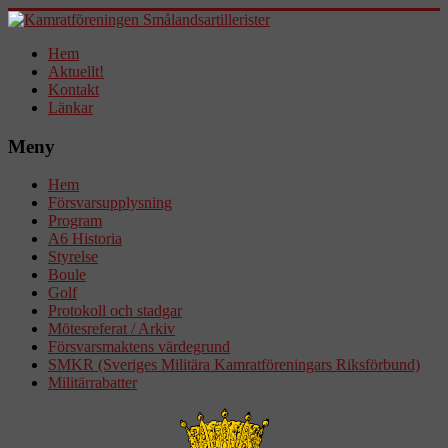
Hem
Aktuellt!
Kontakt
Länkar
Meny
Hem
Försvarsupplysning
Program
A6 Historia
Styrelse
Boule
Golf
Protokoll och stadgar
Mötesreferat / Arkiv
Försvarsmaktens värdegrund
SMKR (Sveriges Militära Kamratföreningars Riksförbund)
Militärrabatter