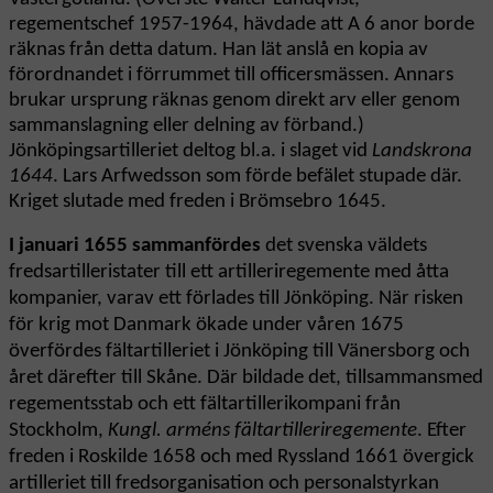
regementschef 1957-1964, hävdade att A 6 anor borde
räknas från detta datum. Han lät anslå en kopia av
förordnandet i förrummet till officersmässen. Annars
brukar ursprung räknas genom direkt arv eller genom
sammanslagning eller delning av förband.)
Jönköpingsartilleriet deltog bl.a. i slaget vid
Landskrona
1644
. Lars Arfwedsson som förde befälet stupade där.
Kriget slutade med freden i Brömsebro 1645.
I januari 1655 sammanfördes
det svenska väldets
fredsartilleristater till ett artilleriregemente med åtta
kompanier, varav ett förlades till Jönköping. När risken
för krig mot Danmark ökade under våren 1675
överfördes fältartilleriet i Jönköping till Vänersborg och
året därefter till Skåne. Där bildade det, tillsammans
med
regementsstab och ett fältartillerikompani från
Stockholm,
Kungl. arméns fältartilleriregemente
. Efter
freden i Roskilde 1658 och med Ryssland 1661 övergick
artilleriet till fredsorganisation och personalstyrkan