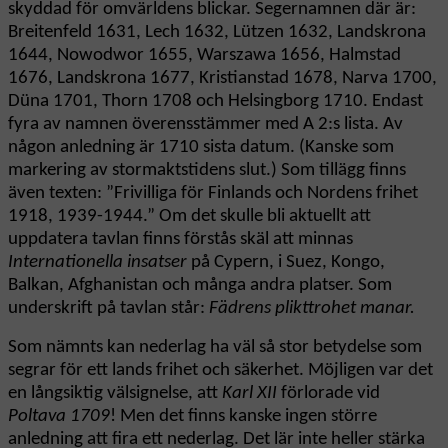
skyddad för omvärldens blickar. Segernamnen där är:
Breitenfeld 1631, Lech 1632, Lützen 1632, Landskrona
1644, Nowodwor 1655, Warszawa 1656, Halmstad
1676, Landskrona 1677, Kristianstad 1678, Narva 1700,
Düna 1701, Thorn 1708 och Helsingborg 1710. Endast
fyra av namnen överensstämmer med A 2:s lista. Av
någon anledning är 1710 sista datum. (Kanske som
markering av stormaktstidens slut.) Som tillägg finns
även texten: ”Frivilliga för Finlands och Nordens frihet
1918, 1939-1944.” Om det skulle bli aktuellt att
uppdatera tavlan finns förstås skäl att minnas
Internationella insatser
på Cypern, i Suez, Kongo,
Balkan, Afghanistan och många andra platser. Som
underskrift på tavlan står:
Fädrens plikttrohet manar.
Som nämnts kan nederlag ha väl så stor betydelse som
segrar för ett lands frihet och säkerhet. Möjligen var det
en långsiktig välsignelse, att
Karl XII
förlorade vid
Poltava 1709
! Men det finns kanske ingen större
anledning att fira ett nederlag. Det lär inte heller stärka