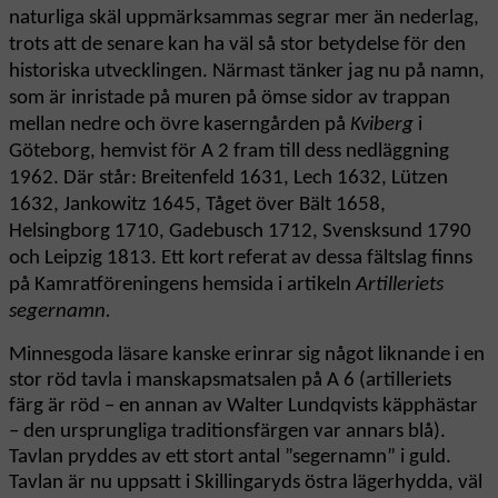
naturliga skäl uppmärksammas segrar mer än nederlag,
trots att de senare kan ha väl så stor betydelse för den
historiska utvecklingen. Närmast tänker jag nu på namn,
som är inristade på muren på ömse sidor av trappan
mellan nedre och övre kaserngården på
Kviberg
i
Göteborg, hemvist för A 2 fram till dess nedläggning
1962. Där står: Breitenfeld 1631, Lech 1632, Lützen
1632, Jankowitz 1645, Tåget över Bält 1658,
Helsingborg 1710, Gadebusch 1712, Svensksund 1790
och Leipzig 1813. Ett kort referat av dessa fältslag finns
på Kamratföreningens hemsida i artikeln
Artilleriets
segernamn.
Minnesgoda läsare kanske erinrar sig något liknande i en
stor röd tavla i manskapsmatsalen på A 6 (artilleriets
färg är röd – en annan av Walter Lundqvists käpphästar
– den ursprungliga traditionsfärgen var annars blå).
Tavlan pryddes av ett stort antal ”segernamn” i guld.
Tavlan är nu uppsatt i Skillingaryds östra lägerhydda, väl