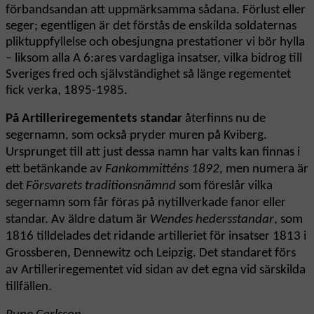
förbandsandan att uppmärksamma sådana. Förlust eller
seger; egentligen är det förstås de enskilda soldaternas
pliktuppfyllelse och obesjungna prestationer vi bör hylla
– liksom alla A 6:ares vardagliga insatser, vilka bidrog till
Sveriges fred och självständighet så länge regementet
fick verka, 1895-1985.
På Artilleriregementets standar
återfinns nu de
segernamn, som också pryder muren på Kviberg.
Ursprunget till att just dessa namn har valts kan finnas i
ett betänkande av
Fankommitténs 1892
, men numera är
det
Försvarets traditionsnämnd
som föreslår vilka
segernamn som får föras på nytillverkade fanor eller
standar. Av äldre datum är
Wendes hedersstandar
, som
1816 tilldelades det ridande artilleriet för insatser 1813 i
Grossberen, Dennewitz och Leipzig. Det standaret förs
av Artilleriregementet vid sidan av det egna vid särskilda
tillfällen.