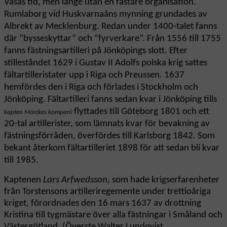
Vasas tid, men länge utan en fastare organisation.
Rumlaborg vid Huskvarnaåns mynning grundades av
Albrekt av Mecklenburg. Redan under 1400-talet fanns
där ”bysseskyttar” och ”fyrverkare”. Från 1556 till 1755
fanns fästningsartilleri på Jönköpings slott. Efter
stilleståndet 1629 i Gustav II Adolfs polska krig sattes
fältartilleristater upp i Riga och Preussen. 1637
hemfördes den i Riga och förlades i Stockholm och
Jönköping. Fältartilleri fanns sedan kvar i Jönköping tills
flyttades till Göteborg 1801 och ett
kapten Mörckes kompani
20-tal artillerister, som lämnats kvar för bevakning av
fästningsförråden, överfördes till Karlsborg 1842. Som
bekant återkom fältartilleriet 1898 för att sedan bli kvar
till 1985.
Kaptenen
Lars Arfwedsson,
som hade krigserfarenheter
från Torstensons artilleriregemente under trettioåriga
kriget, förordnades den 16 mars 1637 av drottning
Kristina till tygmästare över alla fästningar i Småland och
Västergötland. (Överste Walter Lundqvist,