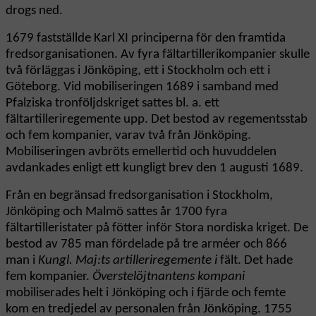
drogs ned.
1679 fastställde Karl XI principerna för den framtida
fredsorganisationen. Av fyra fältartillerikompanier skulle
två förläggas i Jönköping, ett i Stockholm och ett i
Göteborg. Vid mobiliseringen 1689 i samband med
Pfalziska tronföljdskriget sattes bl. a. ett
fältartilleriregemente upp. Det bestod av regementsstab
och fem kompanier, varav två från Jönköping.
Mobiliseringen avbröts emellertid och huvuddelen
avdankades enligt ett kungligt brev den 1 augusti 1689.
Från en begränsad fredsorganisation i Stockholm,
Jönköping och Malmö sattes år 1700 fyra
fältartilleristater på fötter inför Stora nordiska kriget. De
bestod av 785 man fördelade på tre arméer och 866
man i
Kungl. Maj:ts artilleriregemente i
fält. Det hade
fem kompanier.
Överstelöjtnantens kompani
mobiliserades helt i Jönköping och i fjärde och femte
kom en tredjedel av personalen från Jönköping. 1755