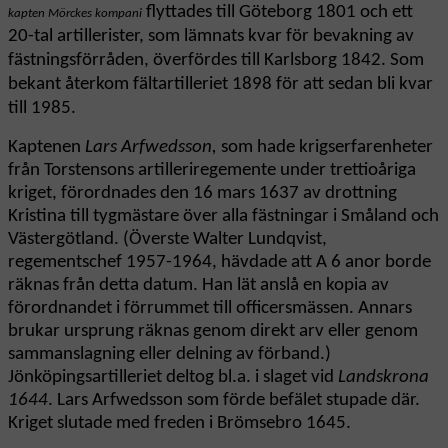
flyttades till Göteborg 1801 och ett
kapten Mörckes kompani
20-tal artillerister, som lämnats kvar för bevakning av
fästningsförråden, överfördes till Karlsborg 1842. Som
bekant återkom fältartilleriet 1898 för att sedan bli kvar
till 1985.
Kaptenen
Lars Arfwedsson,
som hade krigserfarenheter
från Torstensons artilleriregemente under trettioåriga
kriget, förordnades den 16 mars 1637 av drottning
Kristina till tygmästare över alla fästningar i Småland och
Västergötland. (Överste Walter Lundqvist,
regementschef 1957-1964, hävdade att A 6 anor borde
räknas från detta datum. Han lät anslå en kopia av
förordnandet i förrummet till officersmässen. Annars
brukar ursprung räknas genom direkt arv eller genom
sammanslagning eller delning av förband.)
Jönköpingsartilleriet deltog bl.a. i slaget vid
Landskrona
1644
. Lars Arfwedsson som förde befälet stupade där.
Kriget slutade med freden i Brömsebro 1645.