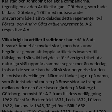
Karlstad och Jönköping förlagda kompanierna.
(egentligen av den Artilleribrigad i Göteborg, som hade
bildats i Göteborg 1782 med motsvarande
ansvarsområde.) 1895 delades detta regemente i två
Första- och Andra Göta artilleriregemente,
A 2
respektive A 6.
Vilka krigiska artilleritraditioner
hade då A 6 att
bevara? Ämnet är mycket stort, men bör kunna
begränsas genom att koppla artilleriets insatser till
fältslag med särskild betydelse för Sveriges frihet. Av
naturliga skäl uppmärksammas segrar mer än nederlag,
trots att de senare kan ha väl så stor betydelse för den
historiska utvecklingen. Närmast tänker jag nu på namn,
som är inristade på muren på ömse sidor av trappan
mellan nedre och övre kaserngården på
Kviberg
i
Göteborg, hemvist för A 2 fram till dess nedläggning
1962. Där står: Breitenfeld 1631, Lech 1632, Lützen
1632, Jankowitz 1645, Tåget över Bält 1658,