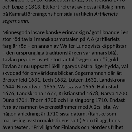
Helsingborg 1710, Gadebusch 1712, Svensksund 1790
och Leipzig 1813. Ett kort referat av dessa fältslag finns
på Kamratföreningens hemsida i artikeln
Artilleriets
segernamn.
Minnesgoda läsare kanske erinrar sig något liknande i en
stor röd tavla i manskapsmatsalen på A 6 (artilleriets
färg är röd – en annan av Walter Lundqvists käpphästar
– den ursprungliga traditionsfärgen var annars blå).
Tavlan pryddes av ett stort antal ”segernamn” i guld.
Tavlan är nu uppsatt i Skillingaryds östra lägerhydda, väl
skyddad för omvärldens blickar. Segernamnen där är:
Breitenfeld 1631, Lech 1632, Lützen 1632, Landskrona
1644, Nowodwor 1655, Warszawa 1656, Halmstad
1676, Landskrona 1677, Kristianstad 1678, Narva 1700,
Düna 1701, Thorn 1708 och Helsingborg 1710. Endast
fyra av namnen överensstämmer med A 2:s lista. Av
någon anledning är 1710 sista datum. (Kanske som
markering av stormaktstidens slut.) Som tillägg finns
även texten: ”Frivilliga för Finlands och Nordens frihet