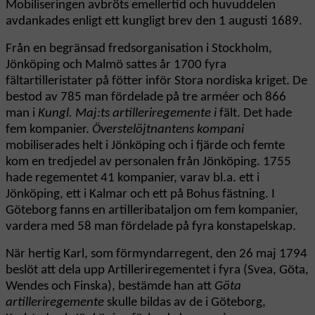
Mobiliseringen avbröts emellertid och huvuddelen
avdankades enligt ett kungligt brev den 1 augusti 1689.
Från en begränsad fredsorganisation i Stockholm,
Jönköping och Malmö sattes år 1700 fyra
fältartilleristater på fötter inför Stora nordiska kriget. De
bestod av 785 man fördelade på tre arméer och 866
man i
Kungl. Maj:ts artilleriregemente i
fält. Det hade
fem kompanier.
Överstelöjtnantens kompani
mobiliserades helt i Jönköping och i fjärde och femte
kom en tredjedel av personalen från Jönköping. 1755
hade regementet 41 kompanier, varav bl.a. ett i
Jönköping, ett i Kalmar och ett på Bohus fästning. I
Göteborg fanns en artilleribataljon om fem kompanier,
vardera med 58 man fördelade på fyra konstapelskap.
När hertig Karl, som förmyndarregent, den 26 maj 1794
beslöt att dela upp Artilleriregementet i fyra (Svea, Göta,
Wendes och Finska), bestämde han att
Göta
artilleriregemente
skulle bildas av de i Göteborg,