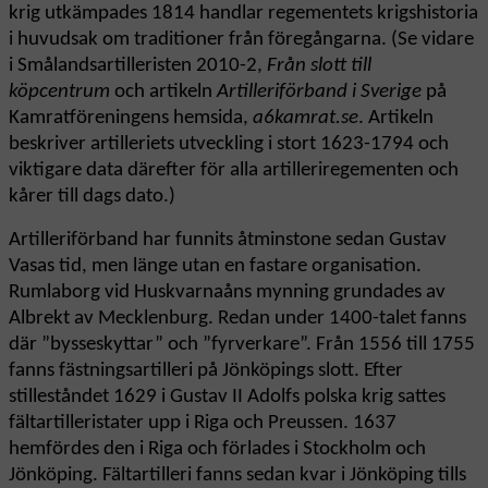
krig utkämpades 1814 handlar regementets krigshistoria
i huvudsak om traditioner från föregångarna. (Se vidare
i Smålandsartilleristen 2010-2,
Från slott till
köpcentrum
och artikeln
Artilleriförband i Sverige
på
Kamratföreningens hemsida,
a6kamrat.se
. Artikeln
beskriver artilleriets utveckling i stort 1623-1794 och
viktigare data därefter för alla artilleriregementen och
kårer till dags dato.)
Artilleriförband har funnits åtminstone sedan Gustav
Vasas tid, men länge utan en fastare organisation.
Rumlaborg vid Huskvarnaåns mynning grundades av
Albrekt av Mecklenburg. Redan under 1400-talet fanns
där ”bysseskyttar” och ”fyrverkare”. Från 1556 till 1755
fanns fästningsartilleri på Jönköpings slott. Efter
stilleståndet 1629 i Gustav II Adolfs polska krig sattes
fältartilleristater upp i Riga och Preussen. 1637
hemfördes den i Riga och förlades i Stockholm och
Jönköping. Fältartilleri fanns sedan kvar i Jönköping tills