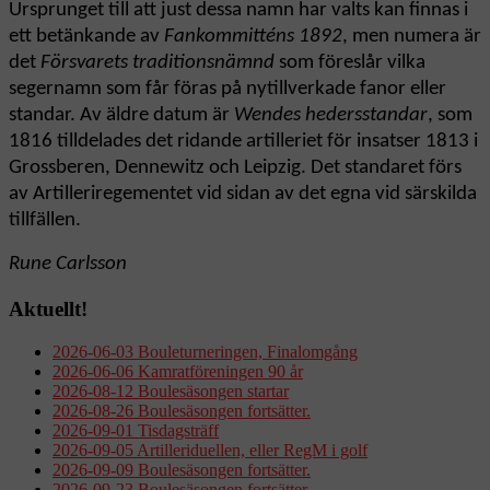
Ursprunget till att just dessa namn har valts kan finnas i
ett betänkande av
Fankommitténs 1892
, men numera är
det
Försvarets traditionsnämnd
som föreslår vilka
segernamn som får föras på nytillverkade fanor eller
standar. Av äldre datum är
Wendes hedersstandar
, som
1816 tilldelades det ridande artilleriet för insatser 1813 i
Grossberen, Dennewitz och Leipzig. Det standaret förs
av Artilleriregementet vid sidan av det egna vid särskilda
tillfällen.
Rune Carlsson
Aktuellt!
2026-06-03 Bouleturneringen, Finalomgång
2026-06-06 Kamratföreningen 90 år
2026-08-12 Boulesäsongen startar
2026-08-26 Boulesäsongen fortsätter.
2026-09-01 Tisdagsträff
2026-09-05 Artilleriduellen, eller RegM i golf
2026-09-09 Boulesäsongen fortsätter.
2026-09-23 Boulesäsongen fortsätter.