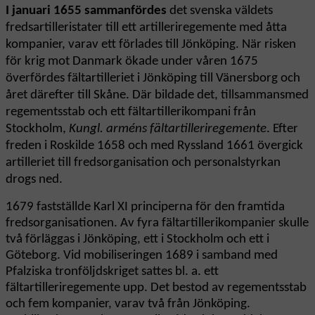
I januari 1655 sammanfördes
det svenska väldets
fredsartilleristater till ett artilleriregemente med åtta
kompanier, varav ett förlades till Jönköping. När risken
för krig mot Danmark ökade under våren 1675
överfördes fältartilleriet i Jönköping till Vänersborg och
året därefter till Skåne. Där bildade det, tillsammans
med
regementsstab och ett fältartillerikompani från
Stockholm,
Kungl. arméns fältartilleriregemente
. Efter
freden i Roskilde 1658 och med Ryssland 1661 övergick
artilleriet till fredsorganisation och personalstyrkan
drogs ned.
1679 fastställde Karl XI principerna för den framtida
fredsorganisationen. Av fyra fältartillerikompanier skulle
två förläggas i Jönköping, ett i Stockholm och ett i
Göteborg. Vid mobiliseringen 1689 i samband med
Pfalziska tronföljdskriget sattes bl. a. ett
fältartilleriregemente upp. Det bestod av regementsstab
och fem kompanier, varav två från Jönköping.