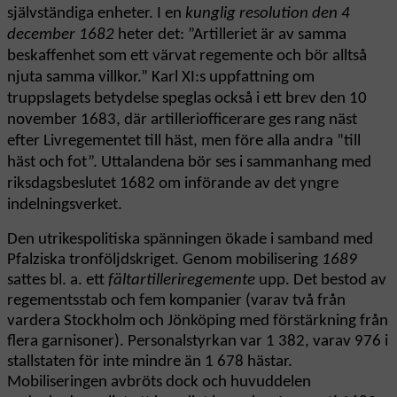
självständiga enheter. I en
kunglig resolution den 4
december 1682
heter det: ”Artilleriet är av samma
beskaffenhet som ett värvat regemente och bör alltså
njuta samma villkor.” Karl XI:s uppfattning om
truppslagets betydelse speglas också i ett brev den 10
november 1683, där artilleriofficerare ges rang näst
efter Livregementet till häst, men före alla andra ”till
häst och fot”. Uttalandena bör ses i sammanhang med
riksdagsbeslutet 1682 om införande av det yngre
indelningsverket.
Den utrikespolitiska spänningen ökade i samband med
Pfalziska tronföljdskriget. Genom mobilisering
1689
sattes bl. a. ett
fältartilleriregemente
upp. Det bestod av
regementsstab och fem kompanier (varav två från
vardera Stockholm och Jönköping med förstärkning från
flera garnisoner). Personalstyrkan var 1 382, varav 976 i
stallstaten för inte mindre än 1 678 hästar.
Mobiliseringen avbröts dock och huvuddelen