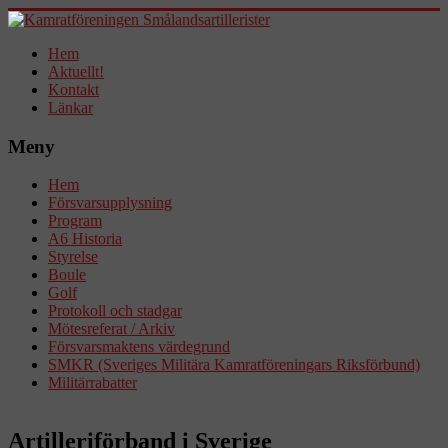
Hem
Aktuellt!
Kontakt
Länkar
Meny
Hem
Försvarsupplysning
Program
A6 Historia
Styrelse
Boule
Golf
Protokoll och stadgar
Mötesreferat / Arkiv
Försvarsmaktens värdegrund
SMKR (Sveriges Militära Kamratföreningars Riksförbund)
Militärrabatter
Artilleriförband i Sverige