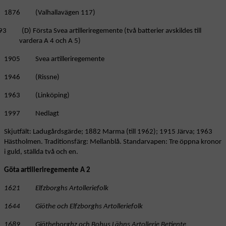
1876 (Valhallavägen 117)
3 (D) Första Svea artilleriregemente (två batterier avskildes till
vardera A 4 och A 5)
1905 Svea artilleriregemente
1946 (Rissne)
1963 (Linköping)
1997 Nedlagt
Skjutfält: Ladugårdsgärde; 1882 Marma (till 1962); 1915 Järva; 1963
Hästholmen. Traditionsfärg: Mellanblå. Standarvapen: Tre öppna kronor
i guld, ställda två och en.
Göta artilleriregemente A 2
1621 Elfzborghs Artolleriefolk
1644 Giöthe och Elfzborghs Artolleriefolk
1689 Giötheborghz och Bohus Lähns Artollerie Betiente