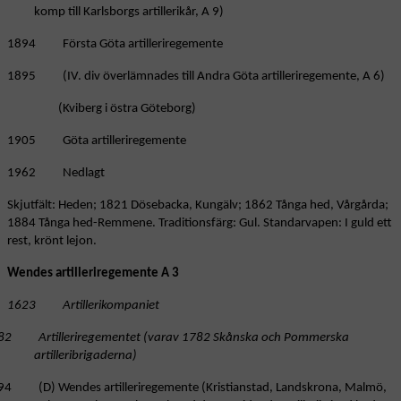
komp till Karlsborgs artillerikår, A 9)
1894 Första Göta artilleriregemente
1895 (IV. div överlämnades till Andra Göta artilleriregemente, A 6)
(Kviberg i östra Göteborg)
1905 Göta artilleriregemente
1962 Nedlagt
Skjutfält: Heden; 1821 Dösebacka, Kungälv; 1862 Tånga hed, Vårgårda;
1884 Tånga hed-Remmene. Traditionsfärg: Gul. Standarvapen: I guld ett
rest, krönt lejon.
Wendes artilleriregemente A 3
1623 Artillerikompaniet
82 Artilleriregementet (varav 1782 Skånska och Pommerska
artilleribrigaderna)
94 (D) Wendes artilleriregemente (Kristianstad, Landskrona, Malmö,