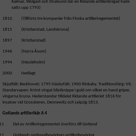
Kalmar, Wolgast och Stralsund där en Ridande artilleribrigad hade
satts upp 1793)
1810 (Tillförts tre kompanier från Finska artilleriregementet)
1815 (Kristianstad, Landskrona)
1897 (Kristianstad)
1946 (Norra Åsum)
1994 (Hässleholm)
2000 Nedlagt
Skjutfält: Beckhovet; 1795 Näsbyfält; 1900 Rinkaby. Traditionsfärg: Vit.
Standarvapen: Krönt vingat blixtknippe i guld om vilket en hand griper,
vingarna bruna. Hederstandar tilldelat Ridande artilleriet 1816 för
insatser vid Grossberen, Dennewitz och Leipzig 1813.
Gotlands artillerikår A 4
11 Del av Artilleriregementet överförs till Gotland
11 Gotlands nationalbevärings artilleribeväring