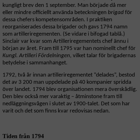
kungligt brev den 1 september. Man började då mer
eller mindre officiellt använda beteckningen
brigad
för
dessa chefers kompetensområden. I praktiken
reorganiserades dessa brigader och gavs 1794 namn
som artilleriregementen. (Se vidare i bifogad tablå.)
Sinclair var kvar som Artilleriregementets chef ännu i
början av året. Fram till 1795 var han nominellt chef för
Kungl. Artilleri Fördelningen
, vilket talar för brigadernas
betydelse i sammanhanget.
1792, två år innan artilleriregementet ”delades”, bestod
det av 3 200 man uppdelade på 40 kompanier spridda
över landet. 1794 blev organisationen mera överskådlig.
Den blev också mer varaktig – åtminstone fram till
nedläggningsvågen i slutet av 1900-talet. Det som har
varit och det som finns kvar redovisas nedan.
Tiden från 1794