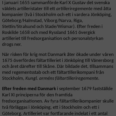
I januari 1655 sammanförde Karl X Gustav det svenska
väldets artilleristater till ett
artilleriregemente
med åtta
kompanier (två i Stockholm och ett i vardera Jönköping,
Göteborg/Halmstad, Viborg/Narva, Riga,
Stettin/Stralsund och Stade/Wismar). Efter freden i
Roskilde 1658 och med Ryssland 1661 övergick
artilleriet till fredsorganisation och personalstyrkan
drogs ner.
När risken för krig mot Danmark åter ökade under våren
1675 överfördes fältartilleriet i Jönköping till Vänersborg
och året därefter till Skåne. Där bildade det, tillsammans
med regementsstab och ett fältartillerikompani från
Stockholm,
Kungl. arméns fältartilleriregemente
.
Efter freden med Danmark
i september 1679 fastställde
Karl XI principerna för den framtida
fredsorganisationen. Av fyra fältartillerikompanier skulle
två förläggas i Jönköping, ett i Stockholm och ett i
Göteborg. Artilleriet var fortfarande indelat i ett antal