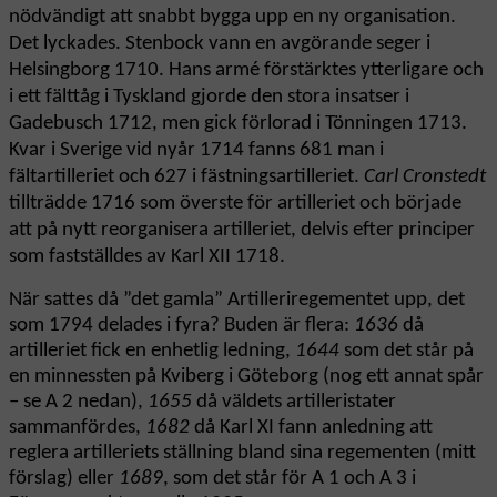
nödvändigt att snabbt bygga upp en ny organisation.
Det lyckades. Stenbock vann en avgörande seger i
Helsingborg 1710. Hans armé förstärktes ytterligare och
i ett fälttåg i Tyskland gjorde den stora insatser i
Gadebusch 1712, men gick förlorad i Tönningen 1713.
Kvar i Sverige vid nyår 1714 fanns 681 man i
fältartilleriet och 627 i fästningsartilleriet.
Carl Cronstedt
tillträdde 1716 som överste för artilleriet och började
att på nytt reorganisera artilleriet, delvis efter principer
som fastställdes av Karl XII 1718.
När sattes då ”det gamla” Artilleriregementet upp, det
som 1794 delades i fyra? Buden är flera:
1636
då
artilleriet fick en enhetlig ledning,
1644
som det står på
en minnessten på Kviberg i Göteborg (nog ett annat spår
– se A 2 nedan),
1655
då väldets artilleristater
sammanfördes,
1682
då Karl XI fann anledning att
reglera artilleriets ställning bland sina regementen (mitt
förslag) eller
1689
, som det står för A 1 och A 3 i