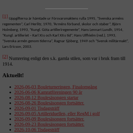
[1]
Uppgifterna är hämtade ur Försvarsmaktens rulla 1995, ”Svenska arméns
regementen”, Carl Herlitz, 1970, ”Arméns förband, skolor och staber”, Björn
Holmberg, 1993, ”Kungl. Göta artilleriregemente”, Hans Lennart Lundh, 1954,
”Kungl. artilleriet – Karl XI:s och Karl XII:s tid”, Hans Ulfhielm (red.), 1993,
”Svenska armén genom tiderna”, Ragnar Sjöberg, 1949 och ”Svensk militärmakt”,
Lars Ericson, 2003.
[2]
Numrering enligt den s.k. gamla stilen, som var i bruk fram till
1914.
Aktuellt!
2026-06-03 Bouleturneringen, Finalomgång
2026-06-06 Kamratföreningen 90 år
2026-08-12 Boulesäsongen startar
2026-08-26 Boulesäsongen fortsätter.
2026-09-01 Tisdagsträff
2026-09-05 Artilleriduellen, eller RegM i golf
2026-09-09 Boulesäsongen fortsätter.
2026-09-23 Boulesäsongen fortsätter.
2026-10-06 Tisdagsträff