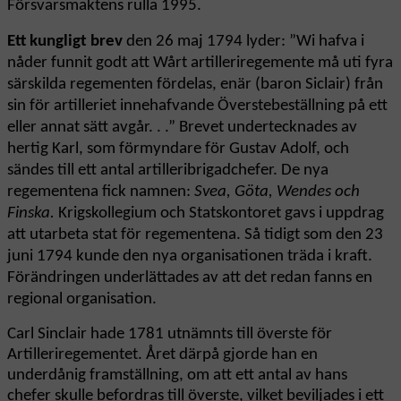
Försvarsmaktens rulla 1995.
Ett kungligt brev
den 26 maj 1794 lyder: ”Wi hafva i
nåder funnit godt att Wårt artilleriregemente må uti fyra
särskilda regementen fördelas, enär (baron Siclair) från
sin för artilleriet innehafvande Överstebeställning på ett
eller annat sätt avgår. . .” Brevet undertecknades av
hertig Karl, som förmyndare för Gustav Adolf, och
sändes till ett antal artilleribrigadchefer. De nya
regementena fick namnen:
Svea, Göta, Wendes och
Finska.
Krigskollegium och Statskontoret gavs i uppdrag
att utarbeta stat för regementena. Så tidigt som den 23
juni 1794 kunde den nya organisationen träda i kraft.
Förändringen underlättades av att det redan fanns en
regional organisation.
Carl Sinclair hade 1781 utnämnts till överste för
Artilleriregementet. Året därpå gjorde han en
underdånig framställning, om att ett antal av hans
chefer skulle befordras till överste, vilket beviljades i ett