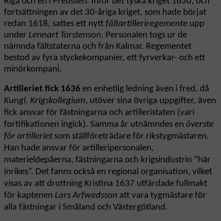
Riga och en i Preussen. Inför det tyska kriget 1630, och
fortsättningen av det 30-åriga kriget, som hade börjat
redan 1618, sattes ett nytt
fältartilleriregemente
upp
under
Lennart Torstenson
. Personalen togs ur de
nämnda fältstaterna och från Kalmar. Regementet
bestod av fyra styckekompanier, ett fyrverkar- och ett
minörkompani.
Artilleriet fick 1636
en enhetlig ledning även i fred, då
Kungl. Krigskollegium
, utöver sina övriga uppgifter, även
fick ansvar för fästningarna och artilleristaten (vari
fortifikationen ingick). Samma år utnämndes en
överste
för artilleriet
som ställföreträdare för rikstygmästaren.
Han hade ansvar för artilleripersonalen,
materieldepåerna, fästningarna och krigsindustrin ”här
inrikes”. Det fanns också en regional organisation, vilket
visas av att drottning Kristina 1637 utfärdade fullmakt
för kaptenen
Lars Arfwedsson
att vara tygmästare för
alla fästningar i Småland och Västergötland.