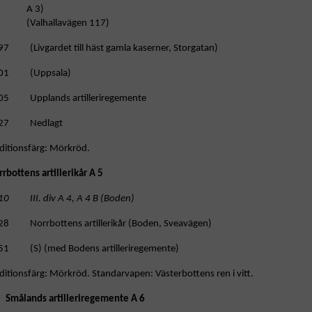
A 3)
(Valhallavägen 117)
97 (Livgardet till häst gamla kaserner, Storgatan)
01 (Uppsala)
05 Upplands artilleriregemente
27 Nedlagt
ditionsfärg: Mörkröd.
rbottens artillerikår A 5
10 III. div A 4, A 4 B (Boden)
28 Norrbottens artillerikår (Boden, Sveavägen)
51 (S) (med Bodens artilleriregemente)
ditionsfärg: Mörkröd. Standarvapen: Västerbottens ren i vitt.
Smålands artilleriregemente A 6