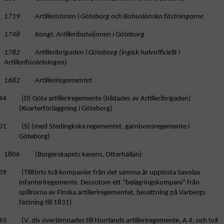
1719 Artilleristaten i Göteborg och Bohuslänska fästningarne
1748 Kongl. Artilleribataljonen i Göteborg
1782 Artilleribrigaden i Göteborg (ingick halvofficiellt i
Artillerifördelningen)
1682 Artilleriregementet
94 (D) Göta artilleriregemente (bildades av Artilleribrigaden)
(Kvarterförläggning i Göteborg)
01 (S) (med Stedingkska regementet, garnisonsregemente i
Göteborg)
1806 (Borgerskapets kasern, Otterhällan)
09 (Tillförts två kompanier från det samma år upplösta Savolax
infanteriregemente. Dessutom ett ”belägringskompani” från
spillrorna av Finska artilleriregementet, besättning på Varbergs
fästning till 1831)
3 (V. div överlämnades till Norrlands artilleriregemente, A 4, och två