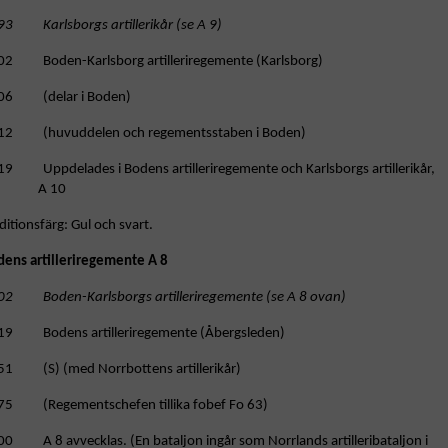
93 Karlsborgs artillerikår (se A 9)
02 Boden-Karlsborg artilleriregemente (Karlsborg)
06 (delar i Boden)
12 (huvuddelen och regementsstaben i Boden)
19 Uppdelades i Bodens artilleriregemente och Karlsborgs artillerikår,
A 10
ditionsfärg: Gul och svart.
dens artilleriregemente A 8
02 Boden-Karlsborgs artilleriregemente (se A 8 ovan)
19 Bodens artilleriregemente (Åbergsleden)
51 (S) (med Norrbottens artillerikår)
75 (Regementschefen tillika fobef Fo 63)
0 A 8 avvecklas. (En bataljon ingår som Norrlands artilleribataljon i