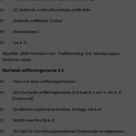
61 (S) Gotlands nationalbevärings artillerikår
87 Gotlands artillerikår (Visby)
89 (Hamnkasern)
92 (se A 7)
Skjutfält: 1888 Martemo myr. Traditionsfärg: Grå. Standarvapen:
Gotlands vapen.
Norrlands artilleriregemente A 4
94 Svea och Göta artilleriregementen
93 (D) Norrlands artilleriregemente (två batt A 1 och V. div A 2)
(Östersund)
5 (Artilleriets kadettskola inrättas, förläggs vid A 4)
51 (ArtKS överförs till A 6)
83 (S) (Gick in i försöksorganisationen Östersunds armégarnison,