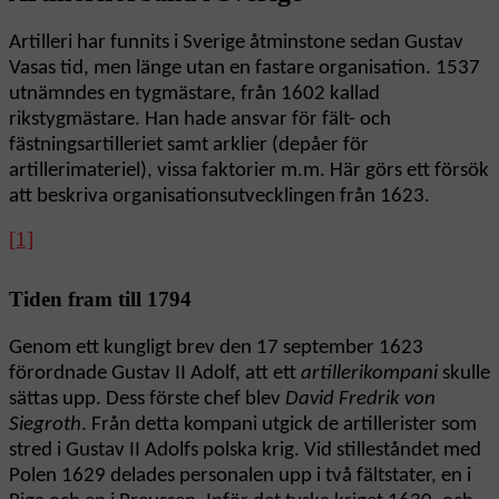
Artilleri har funnits i Sverige åtminstone sedan Gustav
Vasas tid, men länge utan en fastare organisation. 1537
utnämndes en tygmästare, från 1602 kallad
rikstygmästare. Han hade ansvar för fält- och
fästningsartilleriet samt arklier (depåer för
artillerimateriel), vissa faktorier m.m. Här görs ett försök
att beskriva organisationsutvecklingen från 1623.
[1]
Tiden fram till 1794
Genom ett kungligt brev den 17 september 1623
förordnade Gustav II Adolf, att ett
artillerikompani
skulle
sättas upp. Dess förste chef blev
David Fredrik von
Siegroth
. Från detta kompani utgick de artillerister som
stred i Gustav II Adolfs polska krig. Vid stilleståndet med
Polen 1629 delades personalen upp i två fältstater, en i