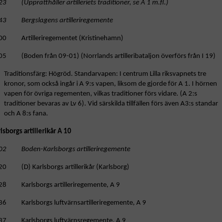
3 (Upprätthåller artilleriets traditioner, se A 1 m.fl.)
43 Bergslagens artilleriregemente
00 Artilleriregementet (Kristinehamn)
05 (Boden från 09-01) (Norrlands artilleribataljon överförs från I 19)
Traditionsfärg: Högröd. Standarvapen: I centrum Lilla riksvapnets tre
kronor, som också ingår i A 9:s vapen, liksom de gjorde för A 1. I hörnen
vapen för övriga regementen, vilkas traditioner förs vidare. (A 2:s
traditioner bevaras av Lv 6). Vid särskilda tillfällen förs även A3:s standar
och A 8:s fana.
lsborgs artillerikår A 10
02 Boden-Karlsborgs artilleriregemente
20 (D) Karlsborgs artillerikår (Karlsborg)
28 Karlsborgs artilleriregemente, A 9
36 Karlsborgs luftvärnsartilleriregemente, A 9
37 Karlsborgs luftvärnsregemente, A 9