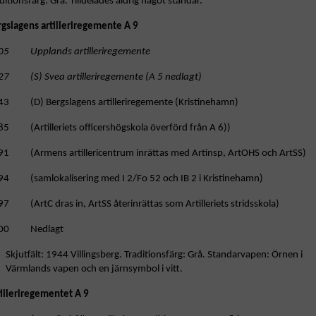
ditionsfärg: Grå. Tilldelades aldrig något standar.
rgslagens artilleriregemente A 9
05 Upplands artilleriregemente
27 (S) Svea artilleriregemente (A 5 nedlagt)
43 (D) Bergslagens artilleriregemente (Kristinehamn)
85 (Artilleriets officershögskola överförd från A 6))
91 (Armens artillericentrum inrättas med Artinsp, ArtOHS och ArtSS)
94 (samlokalisering med I 2/Fo 52 och IB 2 i Kristinehamn)
7 (ArtC dras in, ArtSS återinrättas som Artilleriets stridsskola)
00 Nedlagt
Skjutfält: 1944 Villingsberg. Traditionsfärg: Grå. Standarvapen: Örnen i
Värmlands vapen och en järnsymbol i vitt.
tilleriregementet A 9