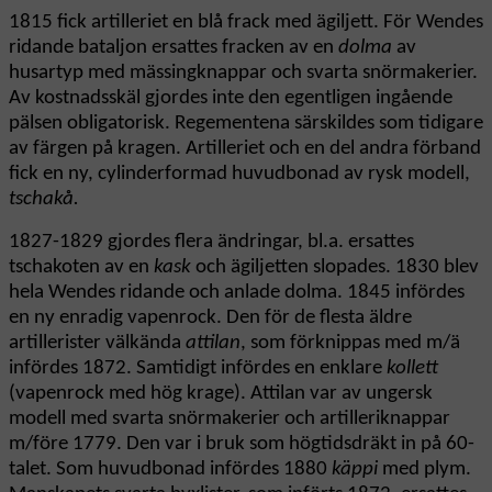
1815 fick artilleriet en blå frack med ägiljett. För Wendes
ridande bataljon ersattes fracken av en
dolma
av
husartyp med mässingknappar och svarta snörmakerier.
Av kostnadsskäl gjordes inte den egentligen ingående
pälsen obligatorisk. Regementena särskildes som tidigare
av färgen på kragen. Artilleriet och en del andra förband
fick en ny, cylinderformad huvudbonad av rysk modell,
tschakå.
1827-1829 gjordes flera ändringar, bl.a. ersattes
tschakoten av en
kask
och ägiljetten slopades. 1830 blev
hela Wendes ridande och anlade dolma. 1845 infördes
en ny enradig vapenrock. Den för de flesta äldre
artillerister välkända
attilan
, som förknippas med m/ä
infördes 1872. Samtidigt infördes en enklare
kollett
(vapenrock med hög krage). Attilan var av ungersk
modell med svarta snörmakerier och artilleriknappar
m/före 1779. Den var i bruk som högtidsdräkt in på 60-
talet. Som huvudbonad infördes 1880
käppi
med plym.