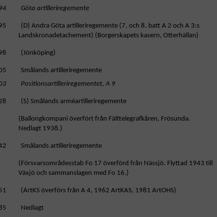
94 Göta artilleriregemente
95 (D) Andra Göta artilleriregemente (7. och 8. batt A 2 och A 3:s
Landskronadetachement) (Borgerskapets kasern, Otterhällan)
98 (Jönköping)
05 Smålands artilleriregemente
03 Positionsartilleriregementet, A 9
28 (S) Smålands arméartilleriregemente
allongkompani överfört från Fälttelegrafkåren, Frösunda.
Nedlagt 1938.)
42 Smålands artilleriregemente
örsvarsområdesstab Fo 17 överförd från Nässjö. Flyttad 1943 till
Växjö och sammanslagen med Fo 16.)
51 (ArtKS överförs från A 4, 1962 ArtKAS, 1981 ArtOHS)
85 Nedlagt