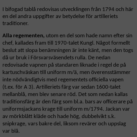
I bifogad tablå redovisas utvecklingen från 1794 och här
en del andra uppgifter av betydelse för artilleriets
traditioner.
Alla regementen,
utom en del som hade namn efter sin
chef, kallades fram till 1970-talet Kungl. Något formellt
beslut att slopa benämningen är inte känt, men den togs
då ur bruk i Försvarsväsendets rulla. De nedan
redovisade vapnen på standaren liknade i regel de på
kartuschväskan till uniform m/ä, men överensstämmer
inte nödvändigtvis med regementets officiella vapen
(t.ex. för A 3). Artilleriets färg var sedan 1600-talet
mellanblå, men blev senare röd. Det som nedan kallas
traditionsfärg är den färg som bl.a. bars av officerare på
uniformsjackans krage till uniform m/1794. Jackan var
av mörkblått kläde och hade hög, dubbelvikt s.k.
snipkrage, vars bakre del, liksom revärer och uppslag
var blå.