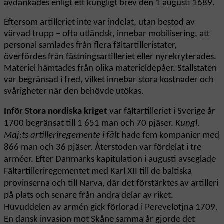
avdankades enligt ett kungligt brev den 1 augusti 1689.
Eftersom artilleriet inte var indelat, utan bestod av
värvad trupp – ofta utländsk, innebar mobilisering, att
personal samlades från flera fältartilleristater,
överfördes från fästningsartilleriet eller nyrekryterades.
Materiel hämtades från olika materieldepåer. Stallstaten
var begränsad i fred, vilket innebar stora kostnader och
svårigheter när den behövde utökas.
Inför Stora nordiska kriget
var fältartilleriet i Sverige år
1700 begränsat till 1 651 man och 70 pjäser.
Kungl.
Maj:ts artilleriregemente i fält
hade fem kompanier med
866 man och 36 pjäser. Återstoden var fördelat i tre
arméer. Efter Danmarks kapitulation i augusti avseglade
Fältartilleriregementet med Karl XII till de baltiska
provinserna och till Narva, där det förstärktes av artilleri
på plats och senare från andra delar av riket.
Huvuddelen av armén gick förlorad i Perevelotjna 1709.
En dansk invasion mot Skåne samma år gjorde det