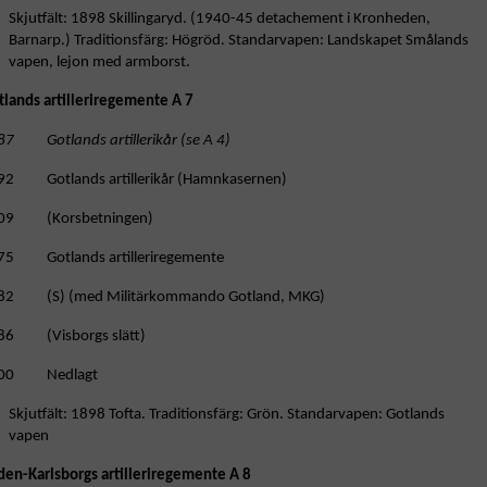
Skjutfält: 1898 Skillingaryd. (1940-45 detachement i Kronheden,
Barnarp.) Traditionsfärg: Högröd. Standarvapen: Landskapet Smålands
vapen, lejon med armborst.
tlands artilleriregemente A 7
87 Gotlands artillerikår (se A 4)
92 Gotlands artillerikår (Hamnkasernen)
09 (Korsbetningen)
75 Gotlands artilleriregemente
82 (S) (med Militärkommando Gotland, MKG)
86 (Visborgs slätt)
00 Nedlagt
Skjutfält: 1898 Tofta. Traditionsfärg: Grön. Standarvapen: Gotlands
vapen
den-Karlsborgs artilleriregemente A 8