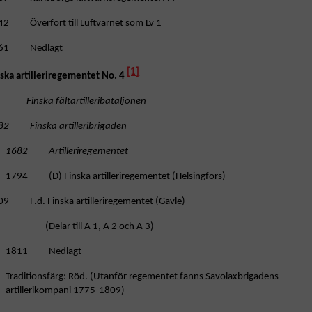
42 Överfört till Luftvärnet som Lv 1
61 Nedlagt
[1]
nska artilleriregementet No. 4
nska fältartilleribataljonen
82 Finska artilleribrigaden
1682 Artilleriregementet
1794 (D) Finska artilleriregementet (Helsingfors)
09 F.d. Finska artilleriregementet (Gävle)
(Delar till A 1, A 2 och A 3)
1811 Nedlagt
Traditionsfärg: Röd. (Utanför regementet fanns Savolaxbrigadens
artillerikompani 1775-1809)