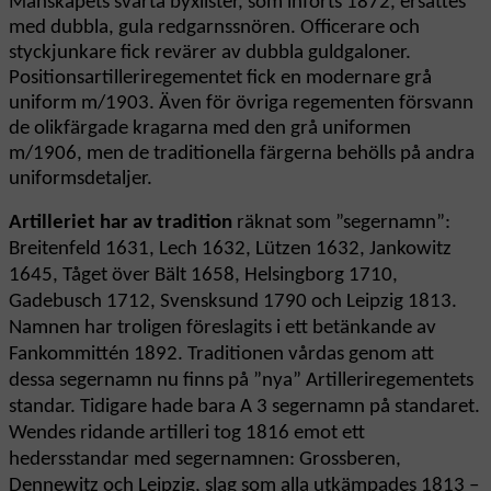
Manskapets svarta byxlister, som införts 1872, ersattes
med dubbla, gula redgarnssnören. Officerare och
styckjunkare fick revärer av dubbla guldgaloner.
Positionsartilleriregementet fick en modernare grå
uniform m/1903. Även för övriga regementen försvann
de olikfärgade kragarna med den grå uniformen
m/1906, men de traditionella färgerna behölls på andra
uniformsdetaljer.
Artilleriet
har av tradition
räknat som ”segernamn”:
Breitenfeld 1631, Lech 1632, Lützen 1632, Jankowitz
1645, Tåget över Bält 1658, Helsingborg 1710,
Gadebusch 1712, Svensksund 1790 och Leipzig 1813.
Namnen har troligen föreslagits i ett betänkande av
Fankommittén 1892. Traditionen vårdas genom att
dessa segernamn nu finns på ”nya” Artilleriregementets
standar. Tidigare hade bara A 3 segernamn på standaret.
Wendes ridande artilleri tog 1816 emot ett
hedersstandar med segernamnen: Grossberen,
Dennewitz och Leipzig, slag som alla utkämpades 1813 –