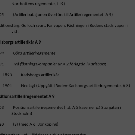
Norrbottens regemente, I 19)
5 (Artilleribataljonen överförs till Artilleriregementet, A 9)
ditionsfärg: Gul och svart. Fanvapen: Fästningen i Bodens stads vapen i
vitt.
lsborgs artillerikår A 9
94 Göta artilleriregemente
31 Två fästningskompanier ur A 2 förlagda i Karlsborg
1893 Karlsborgs artillerikår
1901 Nedlagt (Uppgått i Boden-Karlsborgs artilleriregemente, A 8)
sitionsartilleriregementet A 9
03 Positionsartilleriregementet (f.d. A 5 kaserner på Storgatan i
Stockholm)
28 (S) (med A 6 i Jönköping)