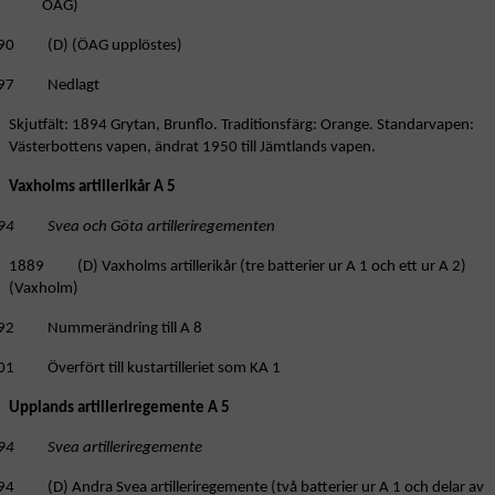
ÖAG)
90 (D) (ÖAG upplöstes)
97 Nedlagt
Skjutfält: 1894 Grytan, Brunflo. Traditionsfärg: Orange. Standarvapen:
Västerbottens vapen, ändrat 1950 till Jämtlands vapen.
Vaxholms artillerikår A 5
94 Svea och Göta artilleriregementen
1889 (D) Vaxholms artillerikår (tre batterier ur A 1 och ett ur A 2)
(Vaxholm)
92 Nummerändring till A 8
01 Överfört till kustartilleriet som KA 1
Upplands artilleriregemente A 5
94 Svea artilleriregemente
94 (D) Andra Svea artilleriregemente (två batterier ur A 1 och delar av