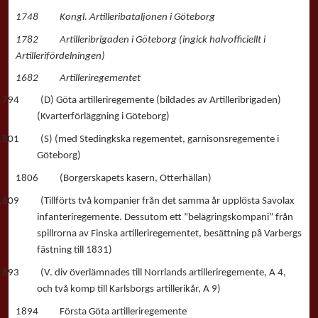
1748 Kongl. Artilleribataljonen i Göteborg
1782 Artilleribrigaden i Göteborg (ingick halvofficiellt i
Artillerifördelningen)
1682 Artilleriregementet
1794 (D) Göta artilleriregemente (bildades av Artilleribrigaden)
(Kvarterförläggning i Göteborg)
1801 (S) (med Stedingkska regementet, garnisonsregemente i
Göteborg)
1806 (Borgerskapets kasern, Otterhällan)
1809 (Tillförts två kompanier från det samma år upplösta Savolax
infanteriregemente. Dessutom ett ”belägringskompani” från
spillrorna av Finska artilleriregementet, besättning på Varbergs
fästning till 1831)
1893 (V. div överlämnades till Norrlands artilleriregemente, A 4,
och två komp till Karlsborgs artillerikår, A 9)
1894 Första Göta artilleriregemente