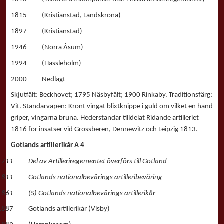
1815 (Kristianstad, Landskrona)
1897 (Kristianstad)
1946 (Norra Åsum)
1994 (Hässleholm)
2000 Nedlagt
Skjutfält: Beckhovet; 1795 Näsbyfält; 1900 Rinkaby. Traditionsfärg:
Vit. Standarvapen: Krönt vingat blixtknippe i guld om vilket en hand
griper, vingarna bruna. Hederstandar tilldelat Ridande artilleriet
1816 för insatser vid Grossberen, Dennewitz och Leipzig 1813.
Gotlands artillerikår A 4
1711 Del av Artilleriregementet överförs till Gotland
1811 Gotlands nationalbevärings artilleribeväring
1861 (S) Gotlands nationalbevärings artillerikår
1887 Gotlands artillerikår (Visby)