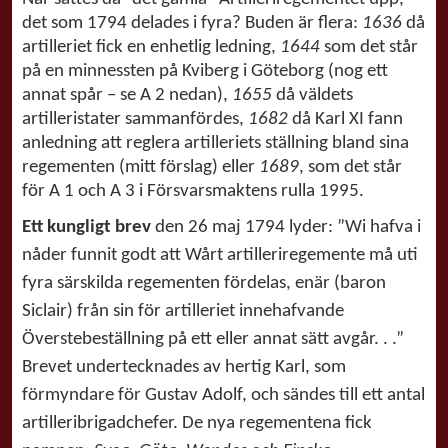
det som 1794 delades i fyra? Buden är flera:
1636
då
artilleriet fick en enhetlig ledning,
1644
som det står
på en minnessten på Kviberg i Göteborg (nog ett
annat spår – se A 2 nedan),
1655
då väldets
artilleristater sammanfördes,
1682
då Karl XI fann
anledning att reglera artilleriets ställning bland sina
regementen (mitt förslag) eller
1689
, som det står
för A 1 och A 3 i Försvarsmaktens rulla 1995.
Ett kungligt brev
den 26 maj 1794 lyder: ”Wi hafva i
nåder funnit godt att Wårt artilleriregemente må uti
fyra särskilda regementen fördelas, enär (baron
Siclair) från sin för artilleriet innehafvande
Överstebeställning på ett eller annat sätt avgår. . .”
Brevet undertecknades av hertig Karl, som
förmyndare för Gustav Adolf, och sändes till ett antal
artilleribrigadchefer. De nya regementena fick