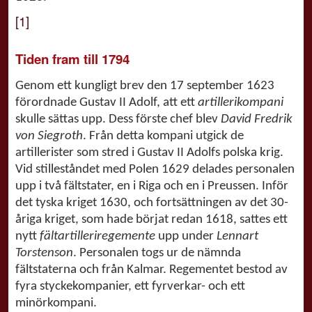
[1]
Tiden fram till 1794
Genom ett kungligt brev den 17 september 1623
förordnade Gustav II Adolf, att ett
artillerikompani
skulle sättas upp. Dess förste chef blev
David Fredrik
von Siegroth
. Från detta kompani utgick de
artillerister som stred i Gustav II Adolfs polska krig.
Vid stilleståndet med Polen 1629 delades personalen
upp i två fältstater, en i Riga och en i Preussen. Inför
det tyska kriget 1630, och fortsättningen av det 30-
åriga kriget, som hade börjat redan 1618, sattes ett
nytt
fältartilleriregemente
upp under
Lennart
Torstenson
. Personalen togs ur de nämnda
fältstaterna och från Kalmar. Regementet bestod av
fyra styckekompanier, ett fyrverkar- och ett
minörkompani.