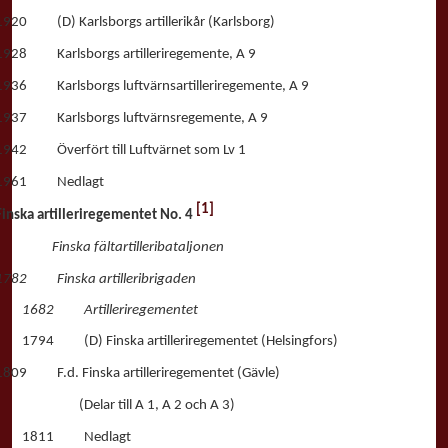
1920 (D) Karlsborgs artillerikår (Karlsborg)
1928 Karlsborgs artilleriregemente, A 9
1936 Karlsborgs luftvärnsartilleriregemente, A 9
1937 Karlsborgs luftvärnsregemente, A 9
1942 Överfört till Luftvärnet som Lv 1
1961 Nedlagt
[1]
Finska artilleriregementet No. 4
Finska fältartilleribataljonen
1782 Finska artilleribrigaden
1682 Artilleriregementet
1794 (D) Finska artilleriregementet (Helsingfors)
1809 F.d. Finska artilleriregementet (Gävle)
(Delar till A 1, A 2 och A 3)
1811 Nedlagt