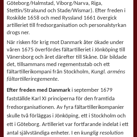
Göteborg/Halmstad, Viborg/Narva, Riga,
Stettin/Stralsund och Stade/Wismar). Efter freden i
Roskilde 1658 och med Ryssland 1661 övergick
artilleriet till fredsorganisation och personalstyrkan
drogs ner.
När risken för krig mot Danmark åter ökade under
våren 1675 överfördes fältartilleriet i Jönköping till
Vänersborg och året därefter till Skåne. Där bildade
det, tillsammans med regementsstab och ett
fältartillerikompani från Stockholm,
Kungl. arméns
fältartilleriregemente
.
Efter freden med Danmark
i september 1679
fastställde Karl XI principerna för den framtida
fredsorganisationen. Av fyra fältartillerikompanier
skulle två förläggas i Jönköping, ett i Stockholm och
ett i Göteborg. Artilleriet var fortfarande indelat i ett
antal självständiga enheter. I en
kunglig resolution