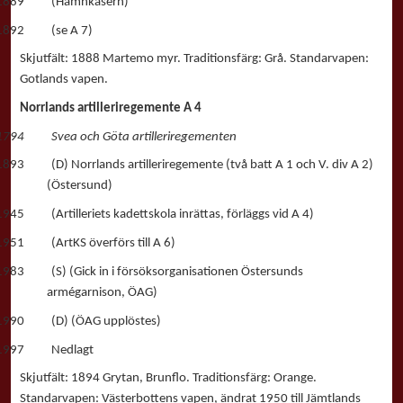
1889 (Hamnkasern)
1892 (se A 7)
Skjutfält: 1888 Martemo myr. Traditionsfärg: Grå. Standarvapen:
Gotlands vapen.
Norrlands artilleriregemente A 4
1794 Svea och Göta artilleriregementen
1893 (D) Norrlands artilleriregemente (två batt A 1 och V. div A 2)
(Östersund)
1945 (Artilleriets kadettskola inrättas, förläggs vid A 4)
1951 (ArtKS överförs till A 6)
1983 (S) (Gick in i försöksorganisationen Östersunds
armégarnison, ÖAG)
1990 (D) (ÖAG upplöstes)
1997 Nedlagt
Skjutfält: 1894 Grytan, Brunflo. Traditionsfärg: Orange.
Standarvapen: Västerbottens vapen, ändrat 1950 till Jämtlands