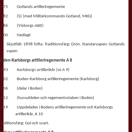
1975 Gotlands artilleriregemente
1982 (S) (med Militärkommando Gotland, MKG)
1986 (Visborgs slätt)
2000 Nedlagt
Skjutfält: 1898 Tofta. Traditionsfärg: Grön. Standarvapen: Gotlands
vapen
Boden-Karlsborgs artilleriregemente A 8
1893 Karlsborgs artillerikår (se A 9)
1902 Boden-Karlsborg artilleriregemente (Karlsborg)
1906 (delar i Boden)
1912 (huvuddelen och regementsstaben i Boden)
1919 Uppdelades i Bodens artilleriregemente och Karlsborgs
artillerikår, A 10
Traditionsfärg: Gul och svart.