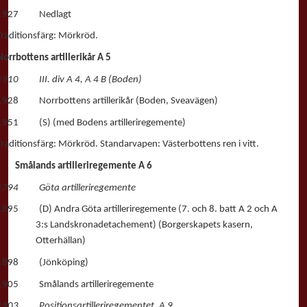
1927 Nedlagt
Traditionsfärg: Mörkröd.
Norrbottens artillerikår A 5
1910 III. div A 4, A 4 B (Boden)
1928 Norrbottens artillerikår (Boden, Sveavägen)
1951 (S) (med Bodens artilleriregemente)
Traditionsfärg: Mörkröd. Standarvapen: Västerbottens ren i vitt.
Smålands artilleriregemente A 6
1794 Göta artilleriregemente
1895 (D) Andra Göta artilleriregemente (7. och 8. batt A 2 och A
3:s Landskronadetachement) (Borgerskapets kasern,
Otterhällan)
1898 (Jönköping)
1905 Smålands artilleriregemente
1903 Positionsartilleriregementet, A 9