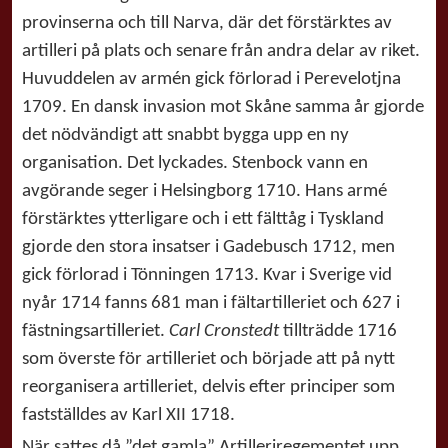
provinserna och till Narva, där det förstärktes av
artilleri på plats och senare från andra delar av riket.
Huvuddelen av armén gick förlorad i Perevelotjna
1709. En dansk invasion mot Skåne samma år gjorde
det nödvändigt att snabbt bygga upp en ny
organisation. Det lyckades. Stenbock vann en
avgörande seger i Helsingborg 1710. Hans armé
förstärktes ytterligare och i ett fälttåg i Tyskland
gjorde den stora insatser i Gadebusch 1712, men
gick förlorad i Tönningen 1713. Kvar i Sverige vid
nyår 1714 fanns 681 man i fältartilleriet och 627 i
fästningsartilleriet.
Carl Cronstedt
tillträdde 1716
som överste för artilleriet och började att på nytt
reorganisera artilleriet, delvis efter principer som
fastställdes av Karl XII 1718.
När sattes då ”det gamla” Artilleriregementet upp,