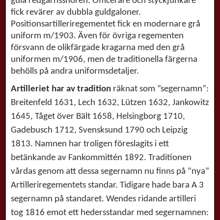
gula redgarnssnören. Officerare och styckjunkare
fick revärer av dubbla guldgaloner.
Positionsartilleriregementet fick en modernare grå
uniform m/1903. Även för övriga regementen
försvann de olikfärgade kragarna med den grå
uniformen m/1906, men de traditionella färgerna
behölls på andra uniformsdetaljer.
Artilleriet
har av tradition
räknat som ”segernamn”:
Breitenfeld 1631, Lech 1632, Lützen 1632, Jankowitz
1645, Tåget över Bält 1658, Helsingborg 1710,
Gadebusch 1712, Svensksund 1790 och Leipzig
1813. Namnen har troligen föreslagits i ett
betänkande av Fankommittén 1892. Traditionen
vårdas genom att dessa segernamn nu finns på ”nya”
Artilleriregementets standar. Tidigare hade bara A 3
segernamn på standaret. Wendes ridande artilleri
tog 1816 emot ett hedersstandar med segernamnen: