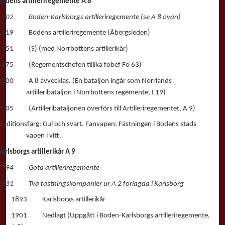
Bodens artilleriregemente A 8
1902 Boden-Karlsborgs artilleriregemente (se A 8 ovan)
1919 Bodens artilleriregemente (Åbergsleden)
1951 (S) (med Norrbottens artillerikår)
1975 (Regementschefen tillika fobef Fo 63)
2000 A 8 avvecklas. (En bataljon ingår som Norrlands
artilleribataljon i Norrbottens regemente, I 19)
2005 (Artilleribataljonen överförs till Artilleriregementet, A 9)
Traditionsfärg: Gul och svart. Fanvapen: Fästningen i Bodens stads
vapen i vitt.
Karlsborgs artillerikår A 9
1794 Göta artilleriregemente
1831 Två fästningskompanier ur A 2 förlagda i Karlsborg
1893 Karlsborgs artillerikår
1901 Nedlagt (Uppgått i Boden-Karlsborgs artilleriregemente,