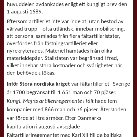
huvuddelen avdankades enligt ett kungligt brev den
1 augusti 1689.
Eftersom artilleriet inte var indelat, utan bestod av
värvad trupp – ofta utländsk, innebar mobilisering,
att personal samlades från flera fältartilleristater,
överfördes från fästningsartilleriet eller
nyrekryterades. Materiel hämtades från olika
materieldepåer. Stallstaten var begränsad i fred,
vilket innebar stora kostnader och svårigheter när
den behövde utökas.
Inför Stora nordiska kriget
var fältartilleriet i Sverige
år 1700 begränsat till 1 651 man och 70 pjäser.
Kungl. Maj:ts artilleriregemente i fält
hade fem
kompanier med 866 man och 36 pjäser. Återstoden
var fördelat i tre arméer. Efter Danmarks
kapitulation i augusti avseglade
Fältartilleriregementet med Karl XII till de baltiska