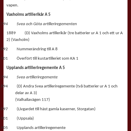
vapen.
Vaxholms artillerikår A 5
1794 Svea och Göta artilleriregementen
1889 (D) Vaxholms artillerikår (tre batterier ur A 1 och ett ur A
2) (Vaxholm)
1892 Nummerändring till A 8
1901 Överfört till kustartilleriet som KA 1
Upplands artilleriregemente A 5
1794 Svea artilleriregemente
1894 (D) Andra Svea artilleriregemente (två batterier ur A 1 och
delar av A 3)
(Valhallavägen 117)
1897 (Livgardet till häst gamla kaserner, Storgatan)
1901 (Uppsala)
1905 Upplands artilleriregemente