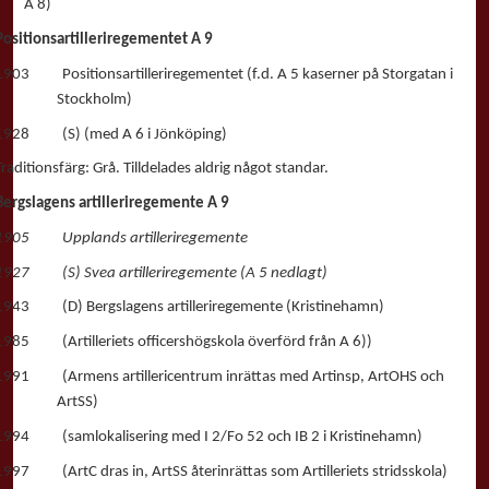
A 8)
Positionsartilleriregementet A 9
1903 Positionsartilleriregementet (f.d. A 5 kaserner på Storgatan i
Stockholm)
1928 (S) (med A 6 i Jönköping)
Traditionsfärg: Grå. Tilldelades aldrig något standar.
Bergslagens artilleriregemente A 9
1905 Upplands artilleriregemente
1927 (S) Svea artilleriregemente (A 5 nedlagt)
1943 (D) Bergslagens artilleriregemente (Kristinehamn)
1985 (Artilleriets officershögskola överförd från A 6))
1991 (Armens artillericentrum inrättas med Artinsp, ArtOHS och
ArtSS)
1994 (samlokalisering med I 2/Fo 52 och IB 2 i Kristinehamn)
1997 (ArtC dras in, ArtSS återinrättas som Artilleriets stridsskola)