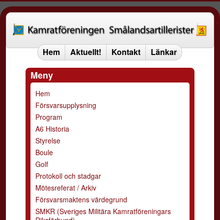
Hem
Aktuellt!
Kontakt
Länkar
Meny
Hem
Försvarsupplysning
Program
A6 Historia
Styrelse
Boule
Golf
Protokoll och stadgar
Mötesreferat / Arkiv
Försvarsmaktens värdegrund
SMKR (Sveriges Militära Kamratföreningars
Riksförbund)