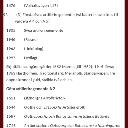
1876 (Valhallavägen 117)
1893 (D) Första Svea artilleriregemente (två batterier avskildes till
vardera A 4 och A 5)
1905 Svea artilleriregemente
1946 (Rissne)
1963 (Linköping)
1997 Nedlagt
Skjutfält: Ladugårdsgärde; 1882 Marma (till 1962); 1915 Järva;
1963 Hästholmen. Traditionsfärg: Mellanblå. Standarvapen: Tre
öppna kronor i guld, ställda två och en.
Göta artilleriregemente A 2
1621 Elfzborghs Artolleriefolk
1644 Giöthe och Elfzborghs Artolleriefolk
1689 Giötheborghz och Bohus Lähns Artollerie Betiente
1719 Artilleristaten i Göteborg och Bohuslänska fästningarne