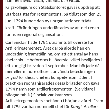
namnen:
Svea, Göta, Wendes och Finska.
Krigskollegium och Statskontoret gavs i uppdrag att
utarbeta stat för regementena. Så tidigt som den 23
juni 1794 kunde den nya organisationen träda i
kraft. Förändringen underlättades av att det redan
fanns en regional organisation.
Carl Sinclair hade 1781 utnämnts till överste för
Artilleriregementet. Året därpå gjorde han en
underdånig framställning, om att ett antal av hans
chefer skulle befordras till överste, vilket beviljades i
ett kungligt brev den 1 september. Man började då
mer eller mindre officiellt använda beteckningen
brigad
för dessa chefers kompetensområden. I
praktiken reorganiserades dessa brigader och gavs
1794 namn som artilleriregementen. (Se vidare i
bifogad tablå.) Sinclair var kvar som
Artilleriregementets chef ännu i början av året. Fram
till 1795 var han nominellt chef för
Kungl. Artilleri