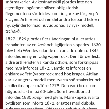
snörmakerier. Av kostnadsskäl gjordes inte den
egentligen ingående pälsen obligatorisk.
Regementena särskildes som tidigare av färgen på
kragen. Artilleriet och en del andra förband fick en
ny, cylinderformad huvudbonad av rysk modell,
tschakå.
1827-1829 gjordes flera ändringar, bl.a. ersattes
tschakoten av en
kask
och ägiljetten slopades. 1830
blev hela Wendes ridande och anlade dolma. 1845
infördes en ny enradig vapenrock. Den för de flesta
äldre artillerister välkända
attilan
, som förknippas
med m/ä infördes 1872. Samtidigt infördes en
enklare
kollett
(vapenrock med hög krage). Attilan
var av ungersk modell med svarta snörmakerier och
artilleriknappar m/före 1779. Den var i bruk som
högtidsdräkt in på 60-talet. Som huvudbonad
infördes 1880
käppi
med plym. Manskapets svarta
byxlister, som införts 1872, ersattes med dubbla,