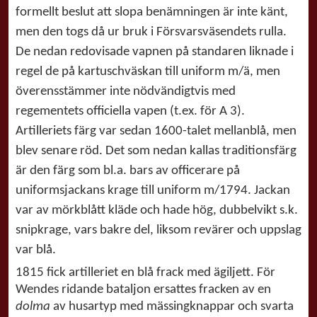
formellt beslut att slopa benämningen är inte känt,
men den togs då ur bruk i Försvarsväsendets rulla.
De nedan redovisade vapnen på standaren liknade i
regel de på kartuschväskan till uniform m/ä, men
överensstämmer inte nödvändigtvis med
regementets officiella vapen (t.ex. för A 3).
Artilleriets färg var sedan 1600-talet mellanblå, men
blev senare röd. Det som nedan kallas traditionsfärg
är den färg som bl.a. bars av officerare på
uniformsjackans krage till uniform m/1794. Jackan
var av mörkblått kläde och hade hög, dubbelvikt s.k.
snipkrage, vars bakre del, liksom revärer och uppslag
var blå.
1815 fick artilleriet en blå frack med ägiljett. För
Wendes ridande bataljon ersattes fracken av en
dolma
av husartyp med mässingknappar och svarta