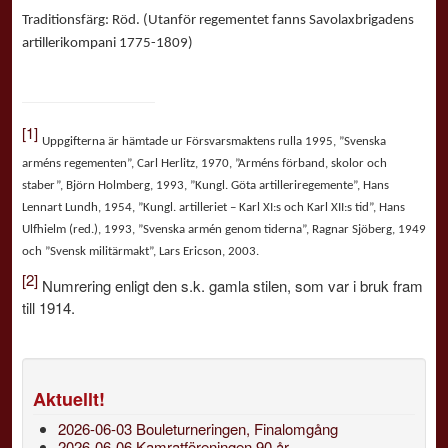
Traditionsfärg: Röd. (Utanför regementet fanns Savolaxbrigadens
artillerikompani 1775-1809)
[1]
Uppgifterna är hämtade ur Försvarsmaktens rulla 1995, ”Svenska
arméns regementen”, Carl Herlitz, 1970, ”Arméns förband, skolor och
staber”, Björn Holmberg, 1993, ”Kungl. Göta artilleriregemente”, Hans
Lennart Lundh, 1954, ”Kungl. artilleriet – Karl XI:s och Karl XII:s tid”, Hans
Ulfhielm (red.), 1993, ”Svenska armén genom tiderna”, Ragnar Sjöberg, 1949
och ”Svensk militärmakt”, Lars Ericson, 2003.
[2]
Numrering enligt den s.k. gamla stilen, som var i bruk fram
till 1914.
Aktuellt!
2026-06-03 Bouleturneringen, Finalomgång
2026-06-06 Kamratföreningen 90 år