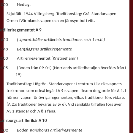
2000 Nedlagt
Skjutfält: 1944 Villingsberg. Traditionsfärg: Grå. Standarvapen:
Örnen i Värmlands vapen och en järnsymbol i vitt.
Artilleriregementet A 9
1623 (Upprätthåller artilleriets traditioner, se A 1 m.fl.)
1943 Bergslagens artilleriregemente
2000 Artilleriregementet (Kristinehamn)
2005 (Boden från 09-01) (Norrlands artilleribataljon överförs från I
19)
Traditionsfärg: Högröd. Standarvapen: I centrum Lilla riksvapnets
tre kronor, som också ingår i A 9:s vapen, liksom de gjorde för A 1. I
hörnen vapen för övriga regementen, vilkas traditioner förs vidare.
(A 2:s traditioner bevaras av Lv 6). Vid särskilda tillfällen förs även
A3:s standar och A 8:s fana.
Karlsborgs artillerikår A 10
1902 Boden-Karlsborgs artilleriregemente