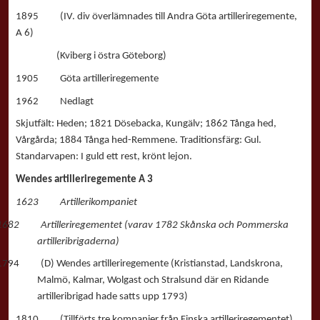
1895 (IV. div överlämnades till Andra Göta artilleriregemente,
A 6)
(Kviberg i östra Göteborg)
1905 Göta artilleriregemente
1962 Nedlagt
Skjutfält: Heden; 1821 Dösebacka, Kungälv; 1862 Tånga hed,
Vårgårda; 1884 Tånga hed-Remmene. Traditionsfärg: Gul.
Standarvapen: I guld ett rest, krönt lejon.
Wendes artilleriregemente A 3
1623 Artillerikompaniet
1682 Artilleriregementet (varav 1782 Skånska och Pommerska
artilleribrigaderna)
1794 (D) Wendes artilleriregemente (Kristianstad, Landskrona,
Malmö, Kalmar, Wolgast och Stralsund där en Ridande
artilleribrigad hade satts upp 1793)
1810 (Tillförts tre kompanier från Finska artilleriregementet)