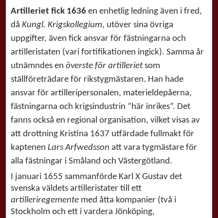
Artilleriet fick 1636
en enhetlig ledning även i fred,
då
Kungl. Krigskollegium
, utöver sina övriga
uppgifter, även fick ansvar för fästningarna och
artilleristaten (vari fortifikationen ingick). Samma år
utnämndes en
överste för artilleriet
som
ställföreträdare för rikstygmästaren. Han hade
ansvar för artilleripersonalen, materieldepåerna,
fästningarna och krigsindustrin ”här inrikes”. Det
fanns också en regional organisation, vilket visas av
att drottning Kristina 1637 utfärdade fullmakt för
kaptenen
Lars Arfwedsson
att vara tygmästare för
alla fästningar i Småland och Västergötland.
I januari 1655 sammanförde Karl X Gustav det
svenska väldets artilleristater till ett
artilleriregemente
med åtta kompanier (två i
Stockholm och ett i vardera Jönköping,