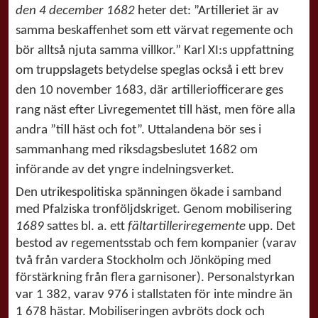
den 4 december 1682
heter det: ”Artilleriet är av
samma beskaffenhet som ett värvat regemente och
bör alltså njuta samma villkor.” Karl XI:s uppfattning
om truppslagets betydelse speglas också i ett brev
den 10 november 1683, där artilleriofficerare ges
rang näst efter Livregementet till häst, men före alla
andra ”till häst och fot”. Uttalandena bör ses i
sammanhang med riksdagsbeslutet 1682 om
införande av det yngre indelningsverket.
Den utrikespolitiska spänningen ökade i samband
med Pfalziska tronföljdskriget. Genom mobilisering
1689
sattes bl. a. ett
fältartilleriregemente
upp. Det
bestod av regementsstab och fem kompanier (varav
två från vardera Stockholm och Jönköping med
förstärkning från flera garnisoner). Personalstyrkan
var 1 382, varav 976 i stallstaten för inte mindre än
1 678 hästar. Mobiliseringen avbröts dock och