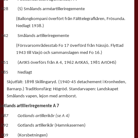
1928 (S) Smålands arméartilleriregemente
(Ballongkompani överfört från Fälttelegrafkåren, Frösunda.
Nedlagt 1938.)
1942 Smålands artilleriregemente
(Försvarsområdesstab Fo 17 överförd från Nässjö. Flyttad
1943 till Växjö och sammanslagen med Fo 16.)
1951 (ArtKS överförs från A 4, 1962 ArtKAS, 1981 ArtOHS)
1985 Nedlagt
Skjutfält: 1898 Skillingaryd. (1940-45 detachement i Kronheden,
Barnarp.) Traditionsfärg: Högröd. Standarvapen: Landskapet
Smålands vapen, lejon med armborst.
Gotlands artilleriregemente A 7
1887 Gotlands artillerikår (se A 4)
1892 Gotlands artillerikår (Hamnkasernen)
1909 (Korsbetningen)