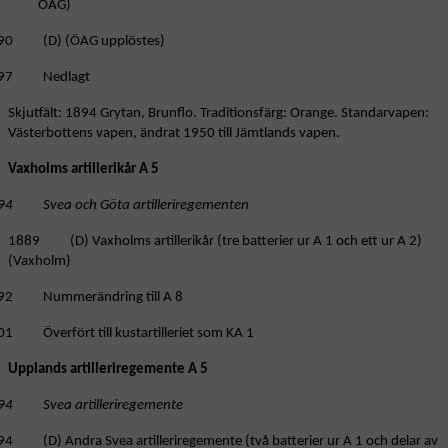
ÖAG)
90 (D) (ÖAG upplöstes)
97 Nedlagt
Skjutfält: 1894 Grytan, Brunflo. Traditionsfärg: Orange. Standarvapen:
Västerbottens vapen, ändrat 1950 till Jämtlands vapen.
Vaxholms artillerikår A 5
94 Svea och Göta artilleriregementen
1889 (D) Vaxholms artillerikår (tre batterier ur A 1 och ett ur A 2)
(Vaxholm)
92 Nummerändring till A 8
01 Överfört till kustartilleriet som KA 1
Upplands artilleriregemente A 5
94 Svea artilleriregemente
94 (D) Andra Svea artilleriregemente (två batterier ur A 1 och delar av