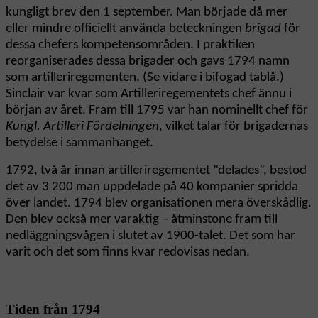
kungligt brev den 1 september. Man började då mer
eller mindre officiellt använda beteckningen
brigad
för
dessa chefers kompetensområden. I praktiken
reorganiserades dessa brigader och gavs 1794 namn
som artilleriregementen. (Se vidare i bifogad tablå.)
Sinclair var kvar som Artilleriregementets chef ännu i
början av året. Fram till 1795 var han nominellt chef för
Kungl. Artilleri Fördelningen
, vilket talar för brigadernas
betydelse i sammanhanget.
1792, två år innan artilleriregementet ”delades”, bestod
det av 3 200 man uppdelade på 40 kompanier spridda
över landet. 1794 blev organisationen mera överskådlig.
Den blev också mer varaktig – åtminstone fram till
nedläggningsvågen i slutet av 1900-talet. Det som har
varit och det som finns kvar redovisas nedan.
Tiden från 1794