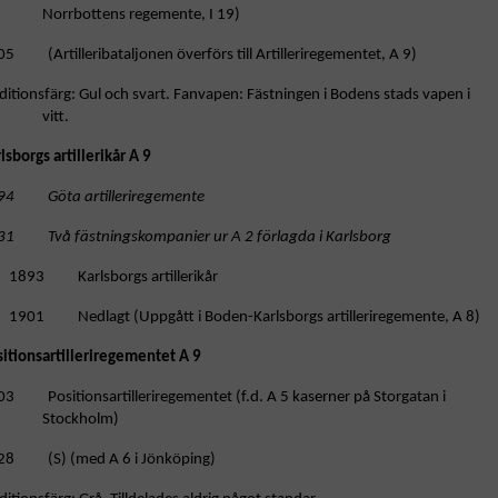
Norrbottens regemente, I 19)
5 (Artilleribataljonen överförs till Artilleriregementet, A 9)
ditionsfärg: Gul och svart. Fanvapen: Fästningen i Bodens stads vapen i
vitt.
lsborgs artillerikår A 9
94 Göta artilleriregemente
31 Två fästningskompanier ur A 2 förlagda i Karlsborg
1893 Karlsborgs artillerikår
1901 Nedlagt (Uppgått i Boden-Karlsborgs artilleriregemente, A 8)
sitionsartilleriregementet A 9
03 Positionsartilleriregementet (f.d. A 5 kaserner på Storgatan i
Stockholm)
28 (S) (med A 6 i Jönköping)