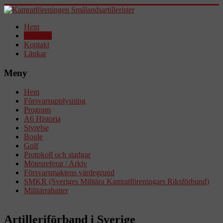
Hem
Aktuellt!
Kontakt
Länkar
Meny
Hem
Försvarsupplysning
Program
A6 Historia
Styrelse
Boule
Golf
Protokoll och stadgar
Mötesreferat / Arkiv
Försvarsmaktens värdegrund
SMKR (Sveriges Militära Kamratföreningars Riksförbund)
Militärrabatter
Artilleriförband i Sverige