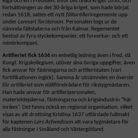
Riga och en i Preussen. Inför det tyska kriget 1630, och
fortsättningen av det 30-åriga kriget, som hade börjat
redan 1618, sattes ett nytt
fältartilleriregemente
upp
under
Lennart Torstenson
. Personalen togs ur de
nämnda fältstaterna och från Kalmar. Regementet
bestod av fyra styckekompanier, ett fyrverkar- och ett
minörkompani.
Artilleriet fick 1636
en enhetlig ledning även i fred, då
Kungl. Krigskollegium
, utöver sina övriga uppgifter, även
fick ansvar för fästningarna och artilleristaten (vari
fortifikationen ingick). Samma år utnämndes en
överste
för artilleriet
som ställföreträdare för rikstygmästaren.
Han hade ansvar för artilleripersonalen,
materieldepåerna, fästningarna och krigsindustrin ”här
inrikes”. Det fanns också en regional organisation, vilket
visas av att drottning Kristina 1637 utfärdade fullmakt
för kaptenen
Lars Arfwedsson
att vara tygmästare för
alla fästningar i Småland och Västergötland.