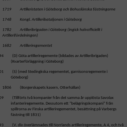
1719 Artilleristaten i Göteborg och Bohuslänska fästningarne
1748 Kongl. Artilleribataljonen i Göteborg
1782 Artilleribrigaden i Göteborg (ingick halvofficiellt i
Artillerifördelningen)
1682 Artilleriregementet
94 (D) Göta artilleriregemente (bildades av Artilleribrigaden)
(Kvarterförläggning i Göteborg)
01 (S) (med Stedingkska regementet, garnisonsregemente i
Göteborg)
1806 (Borgerskapets kasern, Otterhällan)
09 (Tillförts två kompanier från det samma år upplösta Savolax
infanteriregemente. Dessutom ett ”belägringskompani” från
spillrorna av Finska artilleriregementet, besättning på Varbergs
fästning till 1831)
3 (V. div överlämnades till Norrlands artilleriregemente, A 4, och två