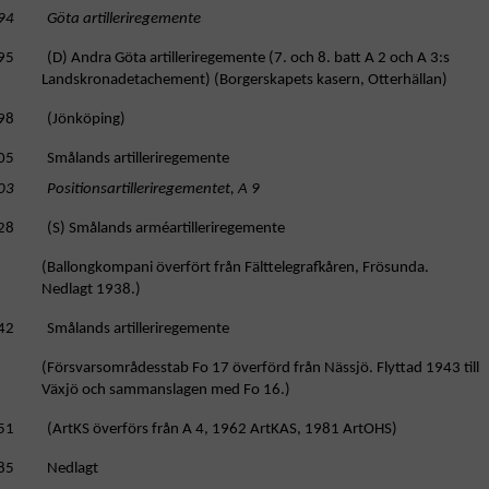
94 Göta artilleriregemente
95 (D) Andra Göta artilleriregemente (7. och 8. batt A 2 och A 3:s
Landskronadetachement) (Borgerskapets kasern, Otterhällan)
98 (Jönköping)
05 Smålands artilleriregemente
03 Positionsartilleriregementet, A 9
28 (S) Smålands arméartilleriregemente
allongkompani överfört från Fälttelegrafkåren, Frösunda.
Nedlagt 1938.)
42 Smålands artilleriregemente
örsvarsområdesstab Fo 17 överförd från Nässjö. Flyttad 1943 till
Växjö och sammanslagen med Fo 16.)
51 (ArtKS överförs från A 4, 1962 ArtKAS, 1981 ArtOHS)
85 Nedlagt