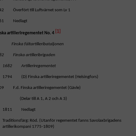
42 Överfört till Luftvärnet som Lv 1
61 Nedlagt
[1]
nska artilleriregementet No. 4
nska fältartilleribataljonen
82 Finska artilleribrigaden
1682 Artilleriregementet
1794 (D) Finska artilleriregementet (Helsingfors)
09 F.d. Finska artilleriregementet (Gävle)
(Delar till A 1, A 2 och A 3)
1811 Nedlagt
Traditionsfärg: Röd. (Utanför regementet fanns Savolaxbrigadens
artillerikompani 1775-1809)