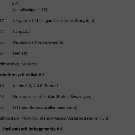
A 3)
(Valhallavägen 117)
97 (Livgardet till häst gamla kaserner, Storgatan)
01 (Uppsala)
05 Upplands artilleriregemente
27 Nedlagt
ditionsfärg: Mörkröd.
rbottens artillerikår A 5
10 III. div A 4, A 4 B (Boden)
28 Norrbottens artillerikår (Boden, Sveavägen)
51 (S) (med Bodens artilleriregemente)
ditionsfärg: Mörkröd. Standarvapen: Västerbottens ren i vitt.
Smålands artilleriregemente A 6