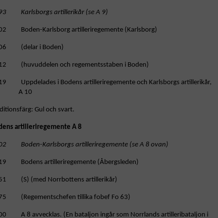
93 Karlsborgs artillerikår (se A 9)
02 Boden-Karlsborg artilleriregemente (Karlsborg)
06 (delar i Boden)
12 (huvuddelen och regementsstaben i Boden)
19 Uppdelades i Bodens artilleriregemente och Karlsborgs artillerikår,
A 10
ditionsfärg: Gul och svart.
dens artilleriregemente A 8
02 Boden-Karlsborgs artilleriregemente (se A 8 ovan)
19 Bodens artilleriregemente (Åbergsleden)
51 (S) (med Norrbottens artillerikår)
75 (Regementschefen tillika fobef Fo 63)
0 A 8 avvecklas. (En bataljon ingår som Norrlands artilleribataljon i