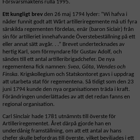
Försvarsmaktens rulla 1995.
Ett kungligt brev
den 26 maj 1794 lyder: ”Wi hafva i
nåder funnit godt att Wårt artilleriregemente må uti fyra
särskilda regementen fördelas, enär (baron Siclair) från
sin för artilleriet innehafvande Överstebeställning på ett
eller annat sätt avgår. . .” Brevet undertecknades av
hertig Karl, som förmyndare för Gustav Adolf, och
sändes till ett antal artilleribrigadchefer. De nya
regementena fick namnen:
Svea, Göta, Wendes och
Finska.
Krigskollegium och Statskontoret gavs i uppdrag
att utarbeta stat för regementena. Så tidigt som den 23
juni 1794 kunde den nya organisationen träda i kraft.
Förändringen underlättades av att det redan fanns en
regional organisation.
Carl Sinclair hade 1781 utnämnts till överste för
Artilleriregementet. Året därpå gjorde han en
underdånig framställning, om att ett antal av hans
chefer skulle befordras till överste, vilket beviljades i ett