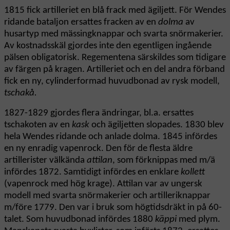
1815 fick artilleriet en blå frack med ägiljett. För Wendes
ridande bataljon ersattes fracken av en
dolma
av
husartyp med mässingknappar och svarta snörmakerier.
Av kostnadsskäl gjordes inte den egentligen ingående
pälsen obligatorisk. Regementena särskildes som tidigare
av färgen på kragen. Artilleriet och en del andra förband
fick en ny, cylinderformad huvudbonad av rysk modell,
tschakå.
1827-1829 gjordes flera ändringar, bl.a. ersattes
tschakoten av en
kask
och ägiljetten slopades. 1830 blev
hela Wendes ridande och anlade dolma. 1845 infördes
en ny enradig vapenrock. Den för de flesta äldre
artillerister välkända
attilan
, som förknippas med m/ä
infördes 1872. Samtidigt infördes en enklare
kollett
(vapenrock med hög krage). Attilan var av ungersk
modell med svarta snörmakerier och artilleriknappar
m/före 1779. Den var i bruk som högtidsdräkt in på 60-
talet. Som huvudbonad infördes 1880
käppi
med plym.