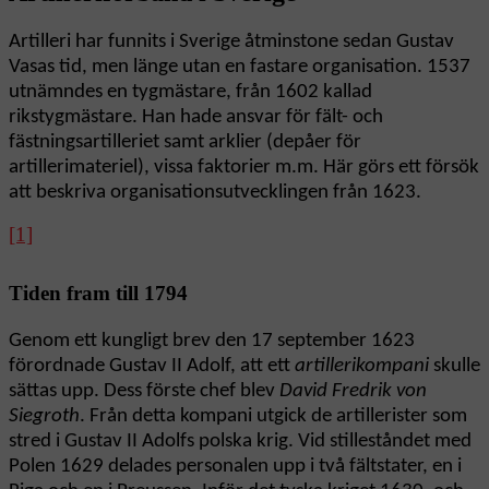
Artilleri har funnits i Sverige åtminstone sedan Gustav
Vasas tid, men länge utan en fastare organisation. 1537
utnämndes en tygmästare, från 1602 kallad
rikstygmästare. Han hade ansvar för fält- och
fästningsartilleriet samt arklier (depåer för
artillerimateriel), vissa faktorier m.m. Här görs ett försök
att beskriva organisationsutvecklingen från 1623.
[1]
Tiden fram till 1794
Genom ett kungligt brev den 17 september 1623
förordnade Gustav II Adolf, att ett
artillerikompani
skulle
sättas upp. Dess förste chef blev
David Fredrik von
Siegroth
. Från detta kompani utgick de artillerister som
stred i Gustav II Adolfs polska krig. Vid stilleståndet med
Polen 1629 delades personalen upp i två fältstater, en i