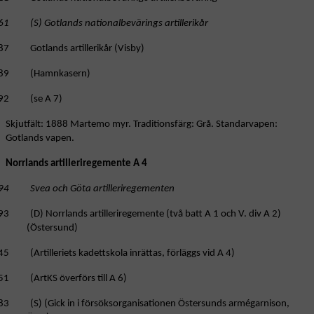
61 (S) Gotlands nationalbevärings artillerikår
87 Gotlands artillerikår (Visby)
89 (Hamnkasern)
92 (se A 7)
Skjutfält: 1888 Martemo myr. Traditionsfärg: Grå. Standarvapen:
Gotlands vapen.
Norrlands artilleriregemente A 4
94 Svea och Göta artilleriregementen
93 (D) Norrlands artilleriregemente (två batt A 1 och V. div A 2)
(Östersund)
5 (Artilleriets kadettskola inrättas, förläggs vid A 4)
51 (ArtKS överförs till A 6)
83 (S) (Gick in i försöksorganisationen Östersunds armégarnison,