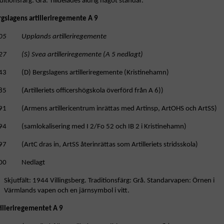
ditionsfärg: Grå. Tilldelades aldrig något standar.
rgslagens artilleriregemente A 9
05 Upplands artilleriregemente
27 (S) Svea artilleriregemente (A 5 nedlagt)
43 (D) Bergslagens artilleriregemente (Kristinehamn)
85 (Artilleriets officershögskola överförd från A 6))
91 (Armens artillericentrum inrättas med Artinsp, ArtOHS och ArtSS)
94 (samlokalisering med I 2/Fo 52 och IB 2 i Kristinehamn)
7 (ArtC dras in, ArtSS återinrättas som Artilleriets stridsskola)
00 Nedlagt
Skjutfält: 1944 Villingsberg. Traditionsfärg: Grå. Standarvapen: Örnen i
Värmlands vapen och en järnsymbol i vitt.
tilleriregementet A 9