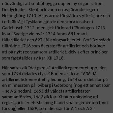
nödvändigt att snabbt bygga upp en ny organisation.
Det lyckades. Stenbock vann en avgörande seger i
Helsingborg 1710. Hans armé förstärktes ytterligare och
i ett fälttåg i Tyskland gjorde den stora insatser i
Gadebusch 1712, men gick förlorad i Tönningen 1713.
Kvar i Sverige vid nyår 1714 fanns 681 man i
fältartilleriet och 627 i fästningsartilleriet.
Carl Cronstedt
tillträdde 1716 som överste för artilleriet och började
att på nytt reorganisera artilleriet, delvis efter principer
som fastställdes av Karl XII 1718.
När sattes då ”det gamla” Artilleriregementet upp, det
som 1794 delades i fyra? Buden är flera:
1636
då
artilleriet fick en enhetlig ledning,
1644
som det står på
en minnessten på Kviberg i Göteborg (nog ett annat spår
– se A 2 nedan),
1655
då väldets artilleristater
sammanfördes,
1682
då Karl XI fann anledning att
reglera artilleriets ställning bland sina regementen (mitt
förslag) eller
1689
, som det står för A 1 och A 3 i