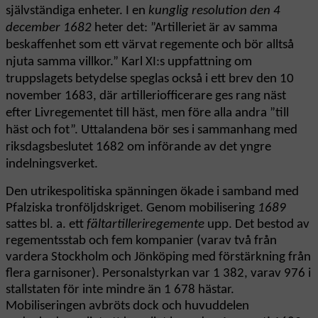
självständiga enheter. I en
kunglig resolution den 4
december 1682
heter det: ”Artilleriet är av samma
beskaffenhet som ett värvat regemente och bör alltså
njuta samma villkor.” Karl XI:s uppfattning om
truppslagets betydelse speglas också i ett brev den 10
november 1683, där artilleriofficerare ges rang näst
efter Livregementet till häst, men före alla andra ”till
häst och fot”. Uttalandena bör ses i sammanhang med
riksdagsbeslutet 1682 om införande av det yngre
indelningsverket.
Den utrikespolitiska spänningen ökade i samband med
Pfalziska tronföljdskriget. Genom mobilisering
1689
sattes bl. a. ett
fältartilleriregemente
upp. Det bestod av
regementsstab och fem kompanier (varav två från
vardera Stockholm och Jönköping med förstärkning från
flera garnisoner). Personalstyrkan var 1 382, varav 976 i
stallstaten för inte mindre än 1 678 hästar.
Mobiliseringen avbröts dock och huvuddelen