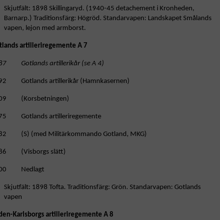
Skjutfält: 1898 Skillingaryd. (1940-45 detachement i Kronheden,
Barnarp.) Traditionsfärg: Högröd. Standarvapen: Landskapet Smålands
vapen, lejon med armborst.
tlands artilleriregemente A 7
87 Gotlands artillerikår (se A 4)
92 Gotlands artillerikår (Hamnkasernen)
09 (Korsbetningen)
75 Gotlands artilleriregemente
82 (S) (med Militärkommando Gotland, MKG)
86 (Visborgs slätt)
00 Nedlagt
Skjutfält: 1898 Tofta. Traditionsfärg: Grön. Standarvapen: Gotlands
vapen
den-Karlsborgs artilleriregemente A 8