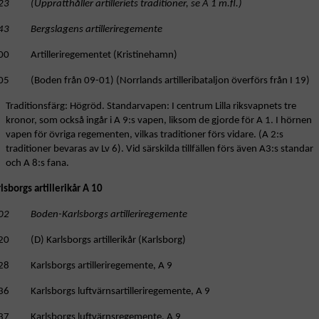
3 (Upprätthåller artilleriets traditioner, se A 1 m.fl.)
43 Bergslagens artilleriregemente
00 Artilleriregementet (Kristinehamn)
05 (Boden från 09-01) (Norrlands artilleribataljon överförs från I 19)
Traditionsfärg: Högröd. Standarvapen: I centrum Lilla riksvapnets tre
kronor, som också ingår i A 9:s vapen, liksom de gjorde för A 1. I hörnen
vapen för övriga regementen, vilkas traditioner förs vidare. (A 2:s
traditioner bevaras av Lv 6). Vid särskilda tillfällen förs även A3:s standar
och A 8:s fana.
lsborgs artillerikår A 10
02 Boden-Karlsborgs artilleriregemente
20 (D) Karlsborgs artillerikår (Karlsborg)
28 Karlsborgs artilleriregemente, A 9
36 Karlsborgs luftvärnsartilleriregemente, A 9
37 Karlsborgs luftvärnsregemente, A 9