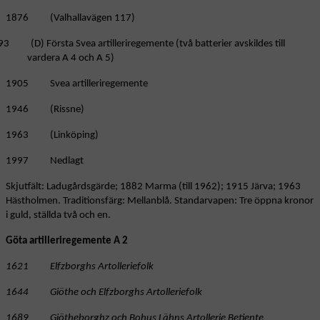
1876 (Valhallavägen 117)
3 (D) Första Svea artilleriregemente (två batterier avskildes till
vardera A 4 och A 5)
1905 Svea artilleriregemente
1946 (Rissne)
1963 (Linköping)
1997 Nedlagt
Skjutfält: Ladugårdsgärde; 1882 Marma (till 1962); 1915 Järva; 1963
Hästholmen. Traditionsfärg: Mellanblå. Standarvapen: Tre öppna kronor
i guld, ställda två och en.
Göta artilleriregemente A 2
1621 Elfzborghs Artolleriefolk
1644 Giöthe och Elfzborghs Artolleriefolk
1689 Giötheborghz och Bohus Lähns Artollerie Betiente