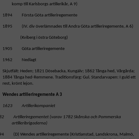
komp till Karlsborgs artillerikår, A 9)
1894 Första Göta artilleriregemente
1895 (IV. div överlämnades till Andra Göta artilleriregemente, A 6)
(Kviberg i östra Göteborg)
1905 Göta artilleriregemente
1962 Nedlagt
Skjutfält: Heden; 1821 Dösebacka, Kungälv; 1862 Tånga hed, Vårgårda;
1884 Tånga hed-Remmene. Traditionsfärg: Gul. Standarvapen: I guld ett
rest, krönt lejon.
Wendes artilleriregemente A 3
1623 Artillerikompaniet
82 Artilleriregementet (varav 1782 Skånska och Pommerska
artilleribrigaderna)
94 (D) Wendes artilleriregemente (Kristianstad, Landskrona, Malmö,