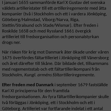
I januari 1655 sammanförde Karl X Gustav det svenska
väldets artilleristater till ett
artilleriregemente
med åtta
kompanier (två i Stockholm och ett i vardera Jönköping,
Göteborg/Halmstad, Viborg/Narva, Riga,
Stettin/Stralsund och Stade/Wismar). Efter freden i
Roskilde 1658 och med Ryssland 1661 övergick
artilleriet till fredsorganisation och personalstyrkan
drogs ner.
När risken för krig mot Danmark åter ökade under våren
1675 överfördes fältartilleriet i Jönköping till Vänersborg
och året därefter till Skåne. Där bildade det, tillsammans
med regementsstab och ett fältartillerikompani från
Stockholm,
Kungl. arméns fältartilleriregemente
.
Efter freden med Danmark
i september 1679 fastställde
Karl XI principerna för den framtida
fredsorganisationen. Av fyra fältartillerikompanier skulle
två förläggas i Jönköping, ett i Stockholm och ett i
Göteborg. Artilleriet var fortfarande indelat i ett antal