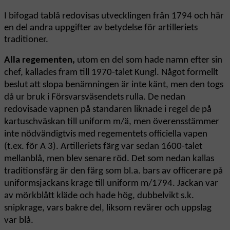
I bifogad tablå redovisas utvecklingen från 1794 och här
en del andra uppgifter av betydelse för artilleriets
traditioner.
Alla regementen,
utom en del som hade namn efter sin
chef, kallades fram till 1970-talet Kungl. Något formellt
beslut att slopa benämningen är inte känt, men den togs
då ur bruk i Försvarsväsendets rulla. De nedan
redovisade vapnen på standaren liknade i regel de på
kartuschväskan till uniform m/ä, men överensstämmer
inte nödvändigtvis med regementets officiella vapen
(t.ex. för A 3). Artilleriets färg var sedan 1600-talet
mellanblå, men blev senare röd. Det som nedan kallas
traditionsfärg är den färg som bl.a. bars av officerare på
uniformsjackans krage till uniform m/1794. Jackan var
av mörkblått kläde och hade hög, dubbelvikt s.k.
snipkrage, vars bakre del, liksom revärer och uppslag
var blå.