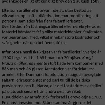
avdankades enligt ett kungligt brev den 1 augusti 1689.
Eftersom artilleriet inte var indelat, utan bestod av
värvad trupp – ofta utländsk, innebar mobilisering, att
personal samlades från flera fältartilleristater,
överfördes från fästningsartilleriet eller nyrekryterades.
Materiel hämtades från olika materieldepåer. Stallstaten
var begränsad i fred, vilket innebar stora kostnader och
svårigheter när den behövde utökas.
Inför Stora nordiska kriget
var fältartilleriet i Sverige år
1700 begränsat till 1 651 man och 70 pjäser.
Kungl.
Maj:ts artilleriregemente i fält
hade fem kompanier med
866 man och 36 pjäser. Återstoden var fördelat i tre
arméer. Efter Danmarks kapitulation i augusti avseglade
Fältartilleriregementet med Karl XII till de baltiska
provinserna och till Narva, där det förstärktes av artilleri
på plats och senare från andra delar av riket.
Huvuddelen av armén gick förlorad i Perevelotjna 1709.
En dansk invasion mot Skåne samma år gjorde det