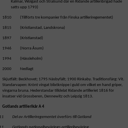
Kalmar, Wolgast och Stralsund där en Ridande artilleribrigad hade
satts upp 1793)
1810 (Tillförts tre kompanier från Finska artilleriregementet)
1815 (Kristianstad, Landskrona)
1897 (Kristianstad)
1946 (Norra Åsum)
1994 (Hässleholm)
2000 Nedlagt
Skjutfält: Beckhovet; 1795 Näsbyfält; 1900 Rinkaby. Traditionsfärg: Vit.
Standarvapen: Krönt vingat blixtknippe i guld om vilket en hand griper,
vingarna bruna. Hederstandar tilldelat Ridande artilleriet 1816 för
insatser vid Grossberen, Dennewitz och Leipzig 1813.
Gotlands artillerikår A 4
11 Del av Artilleriregementet överförs till Gotland
11 Gotlands nationalbevärings artilleribeväring