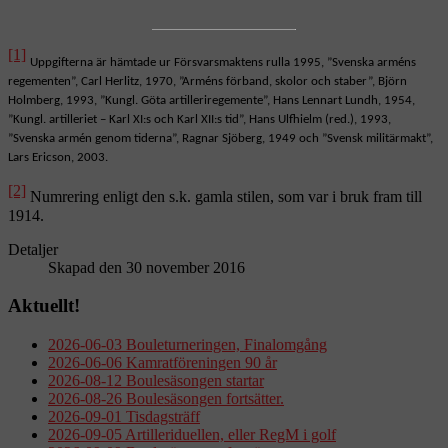
[1]
Uppgifterna är hämtade ur Försvarsmaktens rulla 1995, ”Svenska arméns
regementen”, Carl Herlitz, 1970, ”Arméns förband, skolor och staber”, Björn
Holmberg, 1993, ”Kungl. Göta artilleriregemente”, Hans Lennart Lundh, 1954,
”Kungl. artilleriet – Karl XI:s och Karl XII:s tid”, Hans Ulfhielm (red.), 1993,
”Svenska armén genom tiderna”, Ragnar Sjöberg, 1949 och ”Svensk militärmakt”,
Lars Ericson, 2003.
[2]
Numrering enligt den s.k. gamla stilen, som var i bruk fram till
1914.
Detaljer
Skapad den 30 november 2016
Aktuellt!
2026-06-03 Bouleturneringen, Finalomgång
2026-06-06 Kamratföreningen 90 år
2026-08-12 Boulesäsongen startar
2026-08-26 Boulesäsongen fortsätter.
2026-09-01 Tisdagsträff
2026-09-05 Artilleriduellen, eller RegM i golf