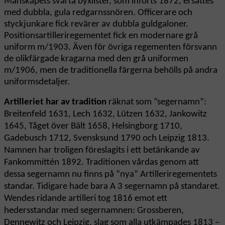
Manskapets svarta byxlister, som införts 1872, ersattes
med dubbla, gula redgarnssnören. Officerare och
styckjunkare fick revärer av dubbla guldgaloner.
Positionsartilleriregementet fick en modernare grå
uniform m/1903. Även för övriga regementen försvann
de olikfärgade kragarna med den grå uniformen
m/1906, men de traditionella färgerna behölls på andra
uniformsdetaljer.
Artilleriet
har av tradition
räknat som ”segernamn”:
Breitenfeld 1631, Lech 1632, Lützen 1632, Jankowitz
1645, Tåget över Bält 1658, Helsingborg 1710,
Gadebusch 1712, Svensksund 1790 och Leipzig 1813.
Namnen har troligen föreslagits i ett betänkande av
Fankommittén 1892. Traditionen vårdas genom att
dessa segernamn nu finns på ”nya” Artilleriregementets
standar. Tidigare hade bara A 3 segernamn på standaret.
Wendes ridande artilleri tog 1816 emot ett
hedersstandar med segernamnen: Grossberen,
Dennewitz och Leipzig, slag som alla utkämpades 1813 –