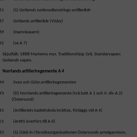
61 (S) Gotlands nationalbevärings artillerikår
87 Gotlands artillerikår (Visby)
89 (Hamnkasern)
92 (se A 7)
Skjutfält: 1888 Martemo myr. Traditionsfärg: Grå. Standarvapen:
Gotlands vapen.
Norrlands artilleriregemente A 4
94 Svea och Göta artilleriregementen
93 (D) Norrlands artilleriregemente (två batt A 1 och V. div A 2)
(Östersund)
5 (Artilleriets kadettskola inrättas, förläggs vid A 4)
51 (ArtKS överförs till A 6)
83 (S) (Gick in i försöksorganisationen Östersunds armégarnison,