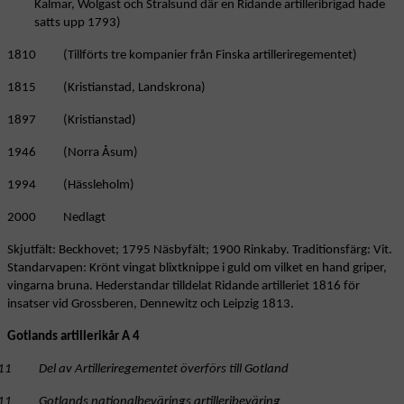
Kalmar, Wolgast och Stralsund där en Ridande artilleribrigad hade
satts upp 1793)
1810 (Tillförts tre kompanier från Finska artilleriregementet)
1815 (Kristianstad, Landskrona)
1897 (Kristianstad)
1946 (Norra Åsum)
1994 (Hässleholm)
2000 Nedlagt
Skjutfält: Beckhovet; 1795 Näsbyfält; 1900 Rinkaby. Traditionsfärg: Vit.
Standarvapen: Krönt vingat blixtknippe i guld om vilket en hand griper,
vingarna bruna. Hederstandar tilldelat Ridande artilleriet 1816 för
insatser vid Grossberen, Dennewitz och Leipzig 1813.
Gotlands artillerikår A 4
11 Del av Artilleriregementet överförs till Gotland
11 Gotlands nationalbevärings artilleribeväring