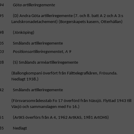
94 Göta artilleriregemente
95 (D) Andra Göta artilleriregemente (7. och 8. batt A 2 och A 3:s
Landskronadetachement) (Borgerskapets kasern, Otterhällan)
98 (Jönköping)
05 Smålands artilleriregemente
03 Positionsartilleriregementet, A 9
28 (S) Smålands arméartilleriregemente
allongkompani överfört från Fälttelegrafkåren, Frösunda.
Nedlagt 1938.)
42 Smålands artilleriregemente
örsvarsområdesstab Fo 17 överförd från Nässjö. Flyttad 1943 till
Växjö och sammanslagen med Fo 16.)
51 (ArtKS överförs från A 4, 1962 ArtKAS, 1981 ArtOHS)
85 Nedlagt