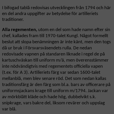
I bifogad tablå redovisas utvecklingen från 1794 och här
en del andra uppgifter av betydelse för artilleriets
traditioner.
Alla regementen,
utom en del som hade namn efter sin
chef, kallades fram till 1970-talet Kungl. Något formellt
beslut att slopa benämningen är inte känt, men den togs
då ur bruk i Försvarsväsendets rulla. De nedan
redovisade vapnen på standaren liknade i regel de på
kartuschväskan till uniform m/ä, men överensstämmer
inte nödvändigtvis med regementets officiella vapen
(t.ex. för A 3). Artilleriets färg var sedan 1600-talet
mellanblå, men blev senare röd. Det som nedan kallas
traditionsfärg är den färg som bl.a. bars av officerare på
uniformsjackans krage till uniform m/1794. Jackan var
av mörkblått kläde och hade hög, dubbelvikt s.k.
snipkrage, vars bakre del, liksom revärer och uppslag
var blå.