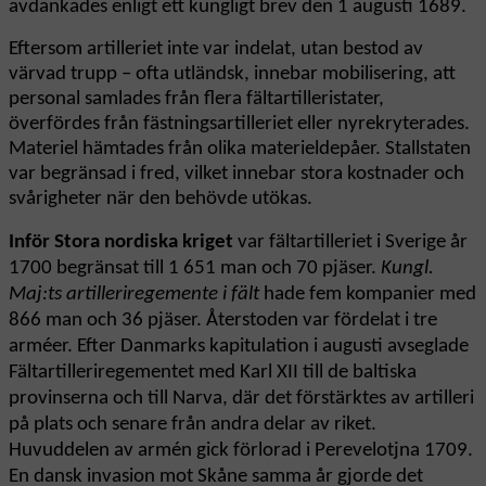
avdankades enligt ett kungligt brev den 1 augusti 1689.
Eftersom artilleriet inte var indelat, utan bestod av
värvad trupp – ofta utländsk, innebar mobilisering, att
personal samlades från flera fältartilleristater,
överfördes från fästningsartilleriet eller nyrekryterades.
Materiel hämtades från olika materieldepåer. Stallstaten
var begränsad i fred, vilket innebar stora kostnader och
svårigheter när den behövde utökas.
Inför Stora nordiska kriget
var fältartilleriet i Sverige år
1700 begränsat till 1 651 man och 70 pjäser.
Kungl.
Maj:ts artilleriregemente i fält
hade fem kompanier med
866 man och 36 pjäser. Återstoden var fördelat i tre
arméer. Efter Danmarks kapitulation i augusti avseglade
Fältartilleriregementet med Karl XII till de baltiska
provinserna och till Narva, där det förstärktes av artilleri
på plats och senare från andra delar av riket.
Huvuddelen av armén gick förlorad i Perevelotjna 1709.
En dansk invasion mot Skåne samma år gjorde det