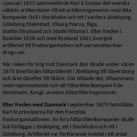
I januari 1655 sammanförde Karl X Gustav det svenska
väldets artilleristater till ett
artilleriregemente
med åtta
kompanier (två i Stockholm och ett i vardera Jönköping,
Göteborg/Halmstad, Viborg/Narva, Riga,
Stettin/Stralsund och Stade/Wismar). Efter freden i
Roskilde 1658 och med Ryssland 1661 övergick
artilleriet till fredsorganisation och personalstyrkan
drogs ner.
När risken för krig mot Danmark åter ökade under våren
1675 överfördes fältartilleriet i Jönköping till Vänersborg
och året därefter till Skåne. Där bildade det, tillsammans
med regementsstab och ett fältartillerikompani från
Stockholm,
Kungl. arméns fältartilleriregemente
.
Efter freden med Danmark
i september 1679 fastställde
Karl XI principerna för den framtida
fredsorganisationen. Av fyra fältartillerikompanier skulle
två förläggas i Jönköping, ett i Stockholm och ett i
Göteborg. Artilleriet var fortfarande indelat i ett antal