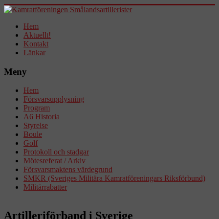
Hem
Aktuellt!
Kontakt
Länkar
Meny
Hem
Försvarsupplysning
Program
A6 Historia
Styrelse
Boule
Golf
Protokoll och stadgar
Mötesreferat / Arkiv
Försvarsmaktens värdegrund
SMKR (Sveriges Militära Kamratföreningars Riksförbund)
Militärrabatter
Artilleriförband i Sverige