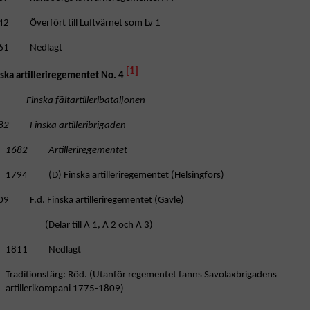
42 Överfört till Luftvärnet som Lv 1
61 Nedlagt
[1]
nska artilleriregementet No. 4
nska fältartilleribataljonen
82 Finska artilleribrigaden
1682 Artilleriregementet
1794 (D) Finska artilleriregementet (Helsingfors)
09 F.d. Finska artilleriregementet (Gävle)
(Delar till A 1, A 2 och A 3)
1811 Nedlagt
Traditionsfärg: Röd. (Utanför regementet fanns Savolaxbrigadens
artillerikompani 1775-1809)