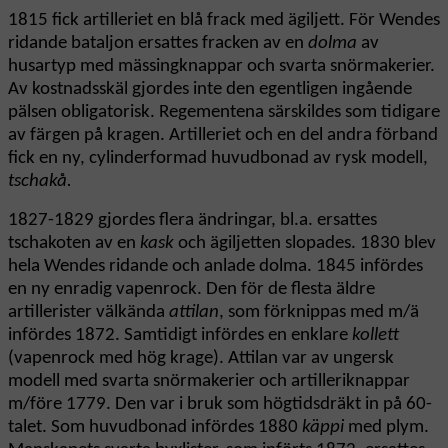
1815 fick artilleriet en blå frack med ägiljett. För Wendes
ridande bataljon ersattes fracken av en
dolma
av
husartyp med mässingknappar och svarta snörmakerier.
Av kostnadsskäl gjordes inte den egentligen ingående
pälsen obligatorisk. Regementena särskildes som tidigare
av färgen på kragen. Artilleriet och en del andra förband
fick en ny, cylinderformad huvudbonad av rysk modell,
tschakå.
1827-1829 gjordes flera ändringar, bl.a. ersattes
tschakoten av en
kask
och ägiljetten slopades. 1830 blev
hela Wendes ridande och anlade dolma. 1845 infördes
en ny enradig vapenrock. Den för de flesta äldre
artillerister välkända
attilan
, som förknippas med m/ä
infördes 1872. Samtidigt infördes en enklare
kollett
(vapenrock med hög krage). Attilan var av ungersk
modell med svarta snörmakerier och artilleriknappar
m/före 1779. Den var i bruk som högtidsdräkt in på 60-
talet. Som huvudbonad infördes 1880
käppi
med plym.