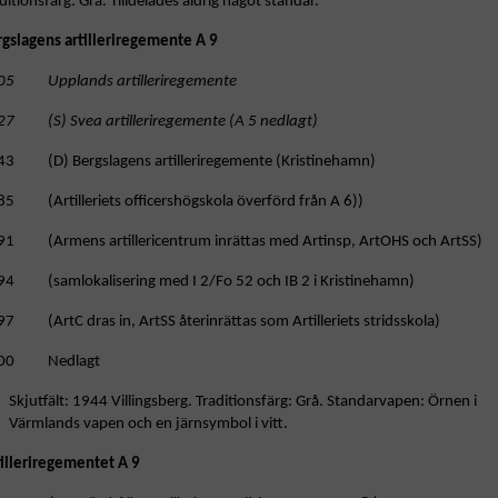
ditionsfärg: Grå. Tilldelades aldrig något standar.
rgslagens artilleriregemente A 9
05 Upplands artilleriregemente
27 (S) Svea artilleriregemente (A 5 nedlagt)
43 (D) Bergslagens artilleriregemente (Kristinehamn)
85 (Artilleriets officershögskola överförd från A 6))
91 (Armens artillericentrum inrättas med Artinsp, ArtOHS och ArtSS)
94 (samlokalisering med I 2/Fo 52 och IB 2 i Kristinehamn)
7 (ArtC dras in, ArtSS återinrättas som Artilleriets stridsskola)
00 Nedlagt
Skjutfält: 1944 Villingsberg. Traditionsfärg: Grå. Standarvapen: Örnen i
Värmlands vapen och en järnsymbol i vitt.
tilleriregementet A 9