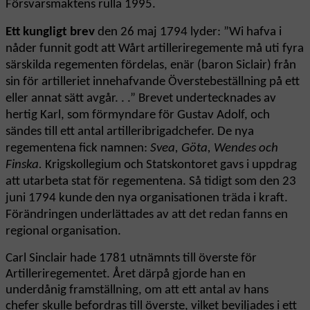
Försvarsmaktens rulla 1995.
Ett kungligt brev
den 26 maj 1794 lyder: ”Wi hafva i
nåder funnit godt att Wårt artilleriregemente må uti fyra
särskilda regementen fördelas, enär (baron Siclair) från
sin för artilleriet innehafvande Överstebeställning på ett
eller annat sätt avgår. . .” Brevet undertecknades av
hertig Karl, som förmyndare för Gustav Adolf, och
sändes till ett antal artilleribrigadchefer. De nya
regementena fick namnen:
Svea, Göta, Wendes och
Finska.
Krigskollegium och Statskontoret gavs i uppdrag
att utarbeta stat för regementena. Så tidigt som den 23
juni 1794 kunde den nya organisationen träda i kraft.
Förändringen underlättades av att det redan fanns en
regional organisation.
Carl Sinclair hade 1781 utnämnts till överste för
Artilleriregementet. Året därpå gjorde han en
underdånig framställning, om att ett antal av hans
chefer skulle befordras till överste, vilket beviljades i ett