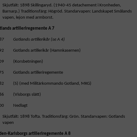
Skjutfält: 1898 Skillingaryd. (1940-45 detachement i Kronheden,
Barnarp.) Traditionsfärg: Högröd. Standarvapen: Landskapet Smålands
vapen, lejon med armborst.
tlands artilleriregemente A 7
87 Gotlands artillerikår (se A 4)
92 Gotlands artillerikår (Hamnkasernen)
09 (Korsbetningen)
75 Gotlands artilleriregemente
82 (S) (med Militärkommando Gotland, MKG)
86 (Visborgs slätt)
00 Nedlagt
Skjutfält: 1898 Tofta. Traditionsfärg: Grön. Standarvapen: Gotlands
vapen
den-Karlsborgs artilleriregemente A 8