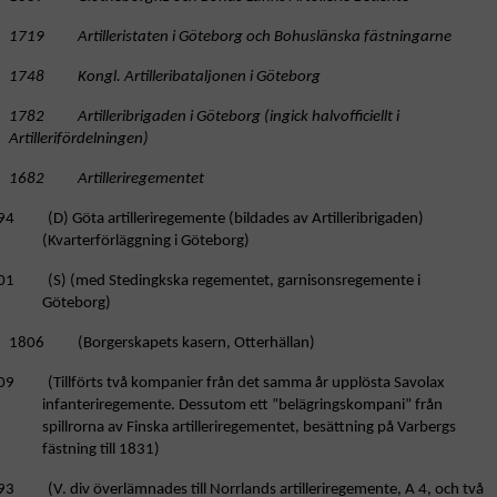
1719 Artilleristaten i Göteborg och Bohuslänska fästningarne
1748 Kongl. Artilleribataljonen i Göteborg
1782 Artilleribrigaden i Göteborg (ingick halvofficiellt i
Artillerifördelningen)
1682 Artilleriregementet
94 (D) Göta artilleriregemente (bildades av Artilleribrigaden)
(Kvarterförläggning i Göteborg)
01 (S) (med Stedingkska regementet, garnisonsregemente i
Göteborg)
1806 (Borgerskapets kasern, Otterhällan)
09 (Tillförts två kompanier från det samma år upplösta Savolax
infanteriregemente. Dessutom ett ”belägringskompani” från
spillrorna av Finska artilleriregementet, besättning på Varbergs
fästning till 1831)
3 (V. div överlämnades till Norrlands artilleriregemente, A 4, och två