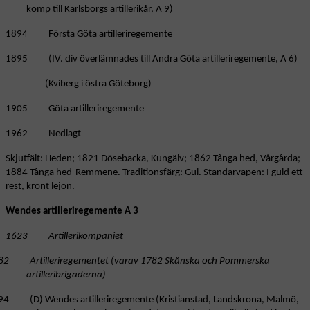
komp till Karlsborgs artillerikår, A 9)
1894 Första Göta artilleriregemente
1895 (IV. div överlämnades till Andra Göta artilleriregemente, A 6)
(Kviberg i östra Göteborg)
1905 Göta artilleriregemente
1962 Nedlagt
Skjutfält: Heden; 1821 Dösebacka, Kungälv; 1862 Tånga hed, Vårgårda;
1884 Tånga hed-Remmene. Traditionsfärg: Gul. Standarvapen: I guld ett
rest, krönt lejon.
Wendes artilleriregemente A 3
1623 Artillerikompaniet
82 Artilleriregementet (varav 1782 Skånska och Pommerska
artilleribrigaderna)
94 (D) Wendes artilleriregemente (Kristianstad, Landskrona, Malmö,