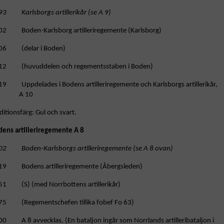
93 Karlsborgs artillerikår (se A 9)
02 Boden-Karlsborg artilleriregemente (Karlsborg)
06 (delar i Boden)
12 (huvuddelen och regementsstaben i Boden)
19 Uppdelades i Bodens artilleriregemente och Karlsborgs artillerikår,
A 10
ditionsfärg: Gul och svart.
dens artilleriregemente A 8
02 Boden-Karlsborgs artilleriregemente (se A 8 ovan)
19 Bodens artilleriregemente (Åbergsleden)
51 (S) (med Norrbottens artillerikår)
75 (Regementschefen tillika fobef Fo 63)
0 A 8 avvecklas. (En bataljon ingår som Norrlands artilleribataljon i