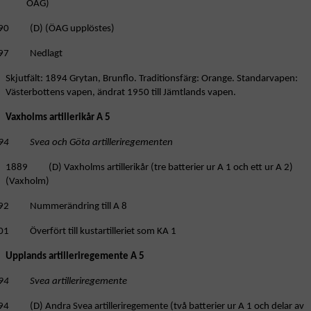
ÖAG)
90 (D) (ÖAG upplöstes)
97 Nedlagt
Skjutfält: 1894 Grytan, Brunflo. Traditionsfärg: Orange. Standarvapen:
Västerbottens vapen, ändrat 1950 till Jämtlands vapen.
Vaxholms artillerikår A 5
94 Svea och Göta artilleriregementen
1889 (D) Vaxholms artillerikår (tre batterier ur A 1 och ett ur A 2)
(Vaxholm)
92 Nummerändring till A 8
01 Överfört till kustartilleriet som KA 1
Upplands artilleriregemente A 5
94 Svea artilleriregemente
94 (D) Andra Svea artilleriregemente (två batterier ur A 1 och delar av