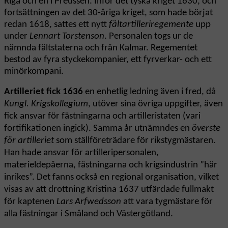
Riga och en i Preussen. Inför det tyska kriget 1630, och
fortsättningen av det 30-åriga kriget, som hade börjat
redan 1618, sattes ett nytt
fältartilleriregemente
upp
under
Lennart Torstenson
. Personalen togs ur de
nämnda fältstaterna och från Kalmar. Regementet
bestod av fyra styckekompanier, ett fyrverkar- och ett
minörkompani.
Artilleriet fick 1636
en enhetlig ledning även i fred, då
Kungl. Krigskollegium
, utöver sina övriga uppgifter, även
fick ansvar för fästningarna och artilleristaten (vari
fortifikationen ingick). Samma år utnämndes en
överste
för artilleriet
som ställföreträdare för rikstygmästaren.
Han hade ansvar för artilleripersonalen,
materieldepåerna, fästningarna och krigsindustrin ”här
inrikes”. Det fanns också en regional organisation, vilket
visas av att drottning Kristina 1637 utfärdade fullmakt
för kaptenen
Lars Arfwedsson
att vara tygmästare för
alla fästningar i Småland och Västergötland.