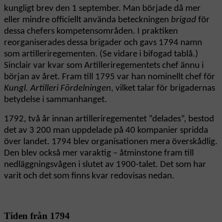
kungligt brev den 1 september. Man började då mer
eller mindre officiellt använda beteckningen
brigad
för
dessa chefers kompetensområden. I praktiken
reorganiserades dessa brigader och gavs 1794 namn
som artilleriregementen. (Se vidare i bifogad tablå.)
Sinclair var kvar som Artilleriregementets chef ännu i
början av året. Fram till 1795 var han nominellt chef för
Kungl. Artilleri Fördelningen
, vilket talar för brigadernas
betydelse i sammanhanget.
1792, två år innan artilleriregementet ”delades”, bestod
det av 3 200 man uppdelade på 40 kompanier spridda
över landet. 1794 blev organisationen mera överskådlig.
Den blev också mer varaktig – åtminstone fram till
nedläggningsvågen i slutet av 1900-talet. Det som har
varit och det som finns kvar redovisas nedan.
Tiden från 1794