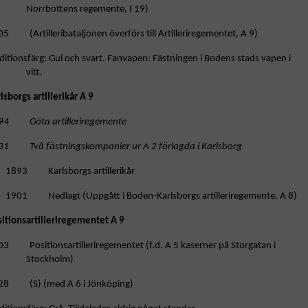
Norrbottens regemente, I 19)
5 (Artilleribataljonen överförs till Artilleriregementet, A 9)
ditionsfärg: Gul och svart. Fanvapen: Fästningen i Bodens stads vapen i
vitt.
lsborgs artillerikår A 9
94 Göta artilleriregemente
31 Två fästningskompanier ur A 2 förlagda i Karlsborg
1893 Karlsborgs artillerikår
1901 Nedlagt (Uppgått i Boden-Karlsborgs artilleriregemente, A 8)
sitionsartilleriregementet A 9
03 Positionsartilleriregementet (f.d. A 5 kaserner på Storgatan i
Stockholm)
28 (S) (med A 6 i Jönköping)