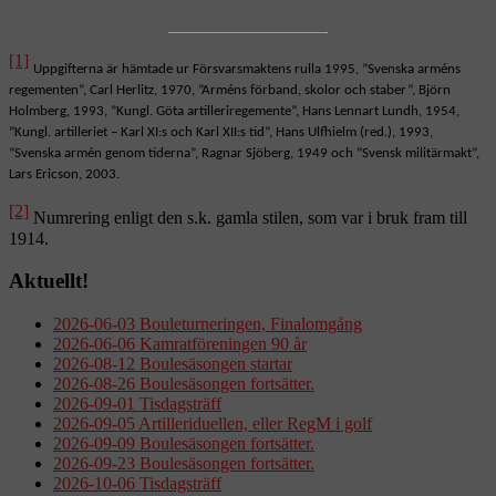
[1]
Uppgifterna är hämtade ur Försvarsmaktens rulla 1995, ”Svenska arméns
regementen”, Carl Herlitz, 1970, ”Arméns förband, skolor och staber”, Björn
Holmberg, 1993, ”Kungl. Göta artilleriregemente”, Hans Lennart Lundh, 1954,
”Kungl. artilleriet – Karl XI:s och Karl XII:s tid”, Hans Ulfhielm (red.), 1993,
”Svenska armén genom tiderna”, Ragnar Sjöberg, 1949 och ”Svensk militärmakt”,
Lars Ericson, 2003.
[2]
Numrering enligt den s.k. gamla stilen, som var i bruk fram till
1914.
Aktuellt!
2026-06-03 Bouleturneringen, Finalomgång
2026-06-06 Kamratföreningen 90 år
2026-08-12 Boulesäsongen startar
2026-08-26 Boulesäsongen fortsätter.
2026-09-01 Tisdagsträff
2026-09-05 Artilleriduellen, eller RegM i golf
2026-09-09 Boulesäsongen fortsätter.
2026-09-23 Boulesäsongen fortsätter.
2026-10-06 Tisdagsträff