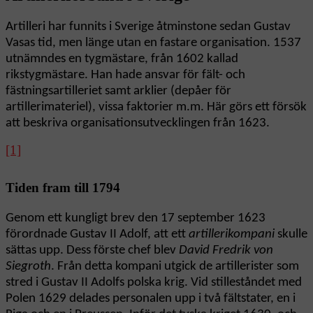
Artilleri har funnits i Sverige åtminstone sedan Gustav
Vasas tid, men länge utan en fastare organisation. 1537
utnämndes en tygmästare, från 1602 kallad
rikstygmästare. Han hade ansvar för fält- och
fästningsartilleriet samt arklier (depåer för
artillerimateriel), vissa faktorier m.m. Här görs ett försök
att beskriva organisationsutvecklingen från 1623.
[1]
Tiden fram till 1794
Genom ett kungligt brev den 17 september 1623
förordnade Gustav II Adolf, att ett
artillerikompani
skulle
sättas upp. Dess förste chef blev
David Fredrik von
Siegroth
. Från detta kompani utgick de artillerister som
stred i Gustav II Adolfs polska krig. Vid stilleståndet med
Polen 1629 delades personalen upp i två fältstater, en i