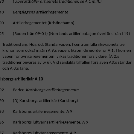
3 (Upprätthåller artilleriets traditioner, se A 1 m.fl.)
43 Bergslagens artilleriregemente
00 Artilleriregementet (Kristinehamn)
05 (Boden från 09-01) (Norrlands artilleribataljon överförs från I 19)
Traditionsfärg: Högröd. Standarvapen: I centrum Lilla riksvapnets tre
kronor, som också ingår i A 9:s vapen, liksom de gjorde för A 1. I hörnen
vapen för övriga regementen, vilkas traditioner förs vidare. (A 2:s
traditioner bevaras av Lv 6). Vid särskilda tillfällen förs även A3:s standar
och A 8:s fana.
lsborgs artillerikår A 10
02 Boden-Karlsborgs artilleriregemente
20 (D) Karlsborgs artillerikår (Karlsborg)
28 Karlsborgs artilleriregemente, A 9
36 Karlsborgs luftvärnsartilleriregemente, A 9
37 Karlsborgs luftvärnsregemente, A 9