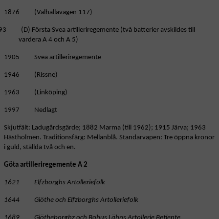
1876 (Valhallavägen 117)
3 (D) Första Svea artilleriregemente (två batterier avskildes till
vardera A 4 och A 5)
1905 Svea artilleriregemente
1946 (Rissne)
1963 (Linköping)
1997 Nedlagt
Skjutfält: Ladugårdsgärde; 1882 Marma (till 1962); 1915 Järva; 1963
Hästholmen. Traditionsfärg: Mellanblå. Standarvapen: Tre öppna kronor
i guld, ställda två och en.
Göta artilleriregemente A 2
1621 Elfzborghs Artolleriefolk
1644 Giöthe och Elfzborghs Artolleriefolk
1689 Giötheborghz och Bohus Lähns Artollerie Betiente