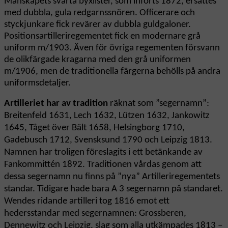
Manskapets svarta byxlister, som införts 1872, ersattes
med dubbla, gula redgarnssnören. Officerare och
styckjunkare fick revärer av dubbla guldgaloner.
Positionsartilleriregementet fick en modernare grå
uniform m/1903. Även för övriga regementen försvann
de olikfärgade kragarna med den grå uniformen
m/1906, men de traditionella färgerna behölls på andra
uniformsdetaljer.
Artilleriet
har av tradition
räknat som ”segernamn”:
Breitenfeld 1631, Lech 1632, Lützen 1632, Jankowitz
1645, Tåget över Bält 1658, Helsingborg 1710,
Gadebusch 1712, Svensksund 1790 och Leipzig 1813.
Namnen har troligen föreslagits i ett betänkande av
Fankommittén 1892. Traditionen vårdas genom att
dessa segernamn nu finns på ”nya” Artilleriregementets
standar. Tidigare hade bara A 3 segernamn på standaret.
Wendes ridande artilleri tog 1816 emot ett
hedersstandar med segernamnen: Grossberen,
Dennewitz och Leipzig, slag som alla utkämpades 1813 –