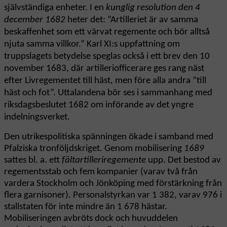
självständiga enheter. I en
kunglig resolution den 4
december 1682
heter det: ”Artilleriet är av samma
beskaffenhet som ett värvat regemente och bör alltså
njuta samma villkor.” Karl XI:s uppfattning om
truppslagets betydelse speglas också i ett brev den 10
november 1683, där artilleriofficerare ges rang näst
efter Livregementet till häst, men före alla andra ”till
häst och fot”. Uttalandena bör ses i sammanhang med
riksdagsbeslutet 1682 om införande av det yngre
indelningsverket.
Den utrikespolitiska spänningen ökade i samband med
Pfalziska tronföljdskriget. Genom mobilisering
1689
sattes bl. a. ett
fältartilleriregemente
upp. Det bestod av
regementsstab och fem kompanier (varav två från
vardera Stockholm och Jönköping med förstärkning från
flera garnisoner). Personalstyrkan var 1 382, varav 976 i
stallstaten för inte mindre än 1 678 hästar.
Mobiliseringen avbröts dock och huvuddelen