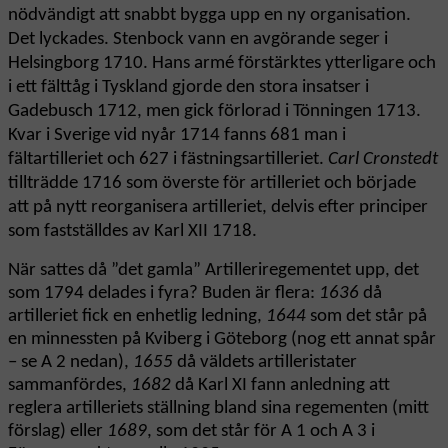
nödvändigt att snabbt bygga upp en ny organisation.
Det lyckades. Stenbock vann en avgörande seger i
Helsingborg 1710. Hans armé förstärktes ytterligare och
i ett fälttåg i Tyskland gjorde den stora insatser i
Gadebusch 1712, men gick förlorad i Tönningen 1713.
Kvar i Sverige vid nyår 1714 fanns 681 man i
fältartilleriet och 627 i fästningsartilleriet.
Carl Cronstedt
tillträdde 1716 som överste för artilleriet och började
att på nytt reorganisera artilleriet, delvis efter principer
som fastställdes av Karl XII 1718.
När sattes då ”det gamla” Artilleriregementet upp, det
som 1794 delades i fyra? Buden är flera:
1636
då
artilleriet fick en enhetlig ledning,
1644
som det står på
en minnessten på Kviberg i Göteborg (nog ett annat spår
– se A 2 nedan),
1655
då väldets artilleristater
sammanfördes,
1682
då Karl XI fann anledning att
reglera artilleriets ställning bland sina regementen (mitt
förslag) eller
1689
, som det står för A 1 och A 3 i